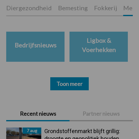
Diergezondheid
Bemesting
Fokkerij
Melkv
Ligbox &
Bedrijfsnieuws
Voerhekken
Toon meer
Primaire
Recent nieuws
Partner nieuws
Sidebar
7 aug
Grondstoffenmarkt blijft grillig:
droogte en geopolitiek houden