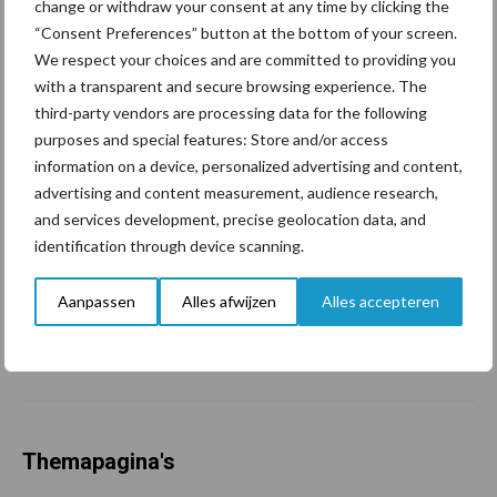
change or withdraw your consent at any time by clicking the
grillig: droogte en
“Consent Preferences” button at the bottom of your screen.
geopolitiek houden handel
We respect your choices and are committed to providing you
in de greep
with a transparent and secure browsing experience. The
third-party vendors are processing data for the following
De speenhuid: een vaak
purposes and special features: Store and/or access
onderschatte risicofactor
information on a device, personalized advertising and content,
voor mastitis
advertising and content measurement, audience research,
and services development, precise geolocation data, and
identification through device scanning.
ForFarmers ziet volume en
Aanpassen
Alles afwijzen
Alles accepteren
marktaandeel groeien in
krimpende Nederlandse
markt
Themapagina's