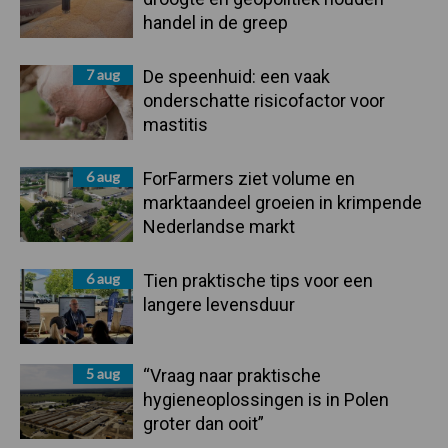
handel in de greep
7 aug
De speenhuid: een vaak
onderschatte risicofactor voor
mastitis
6 aug
ForFarmers ziet volume en
marktaandeel groeien in krimpende
Nederlandse markt
6 aug
Tien praktische tips voor een
langere levensduur
5 aug
“Vraag naar praktische
hygieneoplossingen is in Polen
groter dan ooit”