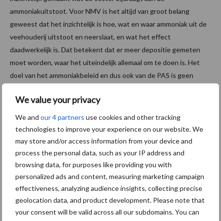
ammoniakuitstoot. Voor NMV is het altijd van groot belang
geweest dat het inzichtelijk is hoe, wat en waar ammoniak uit de
veehouderij uitstoot en neerslaat, en wat het effect
daadwerkelijk is. Dat betekent dat er meer depositie gemeten
moet worden, waar het uiteindelijk allemaal om te doen is. Het
doel van het ammoniakbeleid en dus ook van de PAS is geen
verslechtering van Natura 2000-gebieden. Uit het RIVM-rapport
We value your privacy
blijkt dat er minder ammoniak neerslaat, dus minder verzuring. Dit
zal een positief effect moeten hebben op de natuur.
We and
our 4 partners
use cookies and other tracking
technologies to improve your experience on our website. We
Donderdag14 februari om 10.00 uur is de openbare zitting over
may store and/or access information from your device and
dit onderwerp bij de Raad van State in Den Haag.
process the personal data, such as your IP address and
browsing data, for purposes like providing you with
Bron:
Nederlandse Melkveehouders Vakbond
personalized ads and content, measuring marketing campaign
Aanbevolen voor jou!
effectiveness, analyzing audience insights, collecting precise
geolocation data, and product development. Please note that
your consent will be valid across all our subdomains. You can
Grondstoffenmarkt blijft