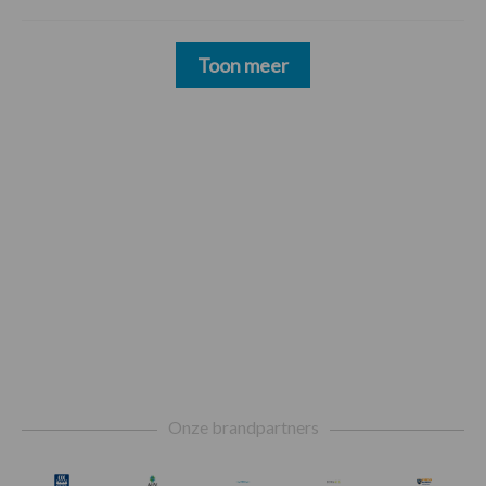
Toon meer
Footer
Onze brandpartners