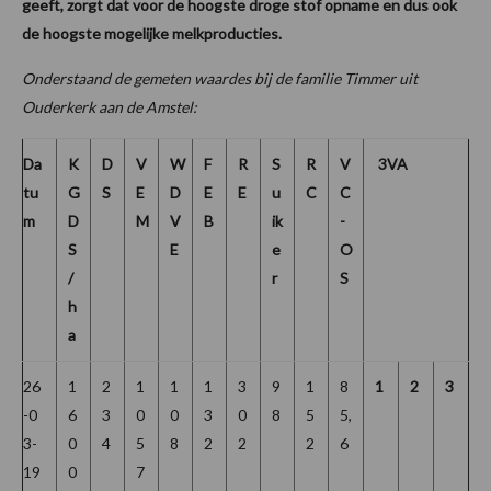
geeft, zorgt dat voor de hoogste droge stof opname en dus ook
de hoogste mogelijke melkproducties.
Onderstaand de gemeten waardes bij de familie Timmer uit
Ouderkerk aan de Amstel:
Da
K
D
V
W
F
R
S
R
V
3VA
tu
G
S
E
D
E
E
u
C
C
m
D
M
V
B
ik
-
S
E
e
O
/
r
S
h
a
26
1
2
1
1
1
3
9
1
8
1
2
3
-0
6
3
0
0
3
0
8
5
5,
3-
0
4
5
8
2
2
2
6
19
0
7