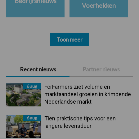
Bedrijfsnieuws
Voerhekken
Toon meer
Primaire
Recent nieuws
Partner nieuws
Sidebar
6 aug
ForFarmers ziet volume en
marktaandeel groeien in krimpende
Nederlandse markt
6 aug
Tien praktische tips voor een
langere levensduur