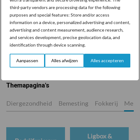
een langere levensduur
third-party vendors are processing data for the following
purposes and special features: Store and/or access
information on a device, personalized advertising and content,
advertising and content measurement, audience research,
“Vraag naar praktische
and services development, precise geolocation data, and
hygieneoplossingen is in
identification through device scanning.
Polen groter dan ooit”
Aanpassen
Alles afwijzen
Alles accepteren
Themapagina's
Diergezondheid
Bemesting
Fokkerij
Melkv
Ligbox &