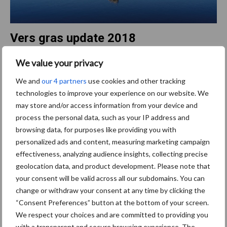
Vers gras update 2018
Voor een terugblik naar de vers gras update 2018. Klik hier>
We value your privacy
We and
our 4 partners
use cookies and other tracking
technologies to improve your experience on our website. We
Bron:
ABZ Diervoeding
may store and/or access information from your device and
process the personal data, such as your IP address and
Aanbevolen voor jou!
browsing data, for purposes like providing you with
personalized ads and content, measuring marketing campaign
ForFarmers ziet volume en
effectiveness, analyzing audience insights, collecting precise
marktaandeel groeien in
geolocation data, and product development. Please note that
krimpende Nederlandse
your consent will be valid across all our subdomains. You can
markt
change or withdraw your consent at any time by clicking the
“Consent Preferences” button at the bottom of your screen.
We respect your choices and are committed to providing you
Tien praktische tips voor
with a transparent and secure browsing experience. The