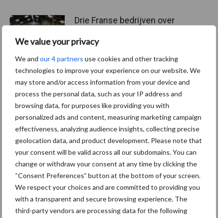
Drie Franse bedrijven over
de grens van 14.000
We value your privacy
kilogram melk
We and
our 4 partners
use cookies and other tracking
technologies to improve your experience on our website. We
may store and/or access information from your device and
Themapagina's
process the personal data, such as your IP address and
browsing data, for purposes like providing you with
personalized ads and content, measuring marketing campaign
Diergezondheid
Bemesting
Fokkerij
Melkv
effectiveness, analyzing audience insights, collecting precise
geolocation data, and product development. Please note that
your consent will be valid across all our subdomains. You can
change or withdraw your consent at any time by clicking the
Ligbox &
“Consent Preferences” button at the bottom of your screen.
Bedrijfsnieuws
Voerhekken
We respect your choices and are committed to providing you
with a transparent and secure browsing experience. The
third-party vendors are processing data for the following