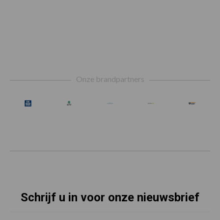
Footer
Onze brandpartners
Schrijf u in voor onze nieuwsbrief