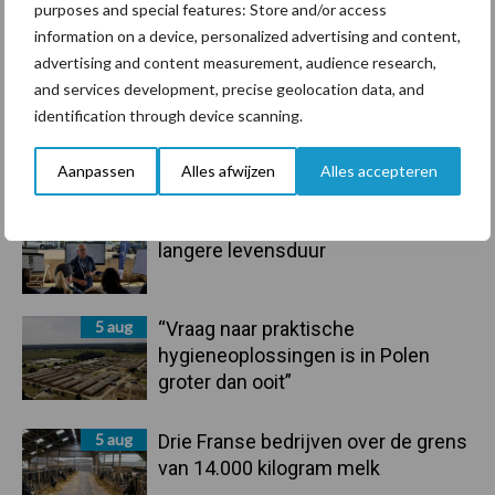
purposes and special features: Store and/or access
information on a device, personalized advertising and content,
Toon meer
advertising and content measurement, audience research,
and services development, precise geolocation data, and
identification through device scanning.
Primaire
Recent nieuws
Partner nieuws
Aanpassen
Alles afwijzen
Alles accepteren
Sidebar
6 aug
Tien praktische tips voor een
langere levensduur
5 aug
“Vraag naar praktische
hygieneoplossingen is in Polen
groter dan ooit”
5 aug
Drie Franse bedrijven over de grens
van 14.000 kilogram melk