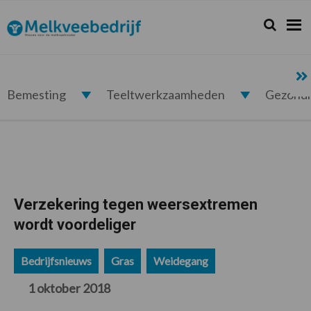
Spring
Door
Spring
Spring
naar
naar
naar
naar
Zoeken...
Zoek
Melkveebedrijf.nl
de
de
de
de
hoofdnavigatie
hoofd
eerste
voettekst
inhoud
sidebar
Bemesting
Teeltwerkzaamheden
Gezond
Verzekering tegen weersextremen
wordt voordeliger
Bedrijfsnieuws
Gras
Weidegang
1 oktober 2018