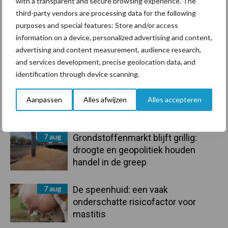
with a transparent and secure browsing experience. The
Voerhekken
third-party vendors are processing data for the following
purposes and special features: Store and/or access
information on a device, personalized advertising and content,
advertising and content measurement, audience research,
Toon meer
and services development, precise geolocation data, and
identification through device scanning.
Aanpassen
Alles afwijzen
Alles accepteren
Primaire
Recent nieuws
Partner nieuws
Sidebar
7 aug
Grondstoffenmarkt blijft grillig:
droogte en geopolitiek houden
handel in de greep
7 aug
De speenhuid: een vaak
onderschatte risicofactor voor
mastitis