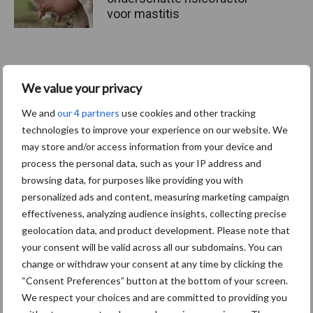
voor mastitis
ForFarmers ziet volume en
We value your privacy
marktaandeel groeien in
krimpende Nederlandse
We and
our 4 partners
use cookies and other tracking
markt
technologies to improve your experience on our website. We
may store and/or access information from your device and
process the personal data, such as your IP address and
browsing data, for purposes like providing you with
Themapagina's
personalized ads and content, measuring marketing campaign
effectiveness, analyzing audience insights, collecting precise
Diergezondheid
Bemesting
Fokkerij
Melkv
geolocation data, and product development. Please note that
your consent will be valid across all our subdomains. You can
change or withdraw your consent at any time by clicking the
“Consent Preferences” button at the bottom of your screen.
Ligbox &
We respect your choices and are committed to providing you
Bedrijfsnieuws