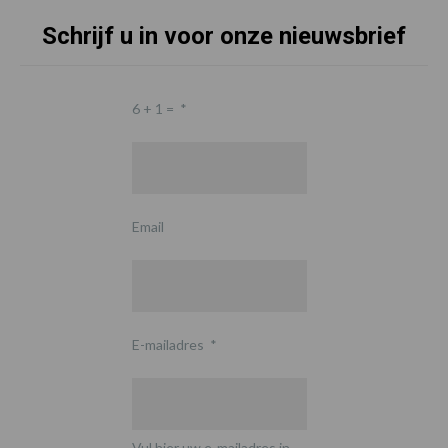
Schrijf u in voor onze nieuwsbrief
6 + 1 =
*
Email
E-mailadres
*
Vul hier uw e-mailadres in