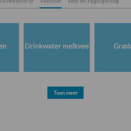
lkveebedrijf
Veevoer
Wet en regelgeving
en
Drinkwater melkvee
Grasl
Toon meer