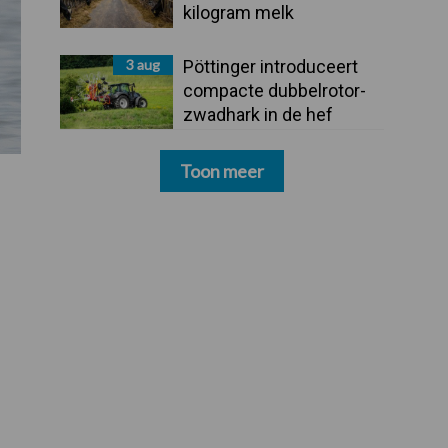
kilogram melk
3 aug
Pöttinger introduceert
compacte dubbelrotor-
zwadhark in de hef
Toon meer