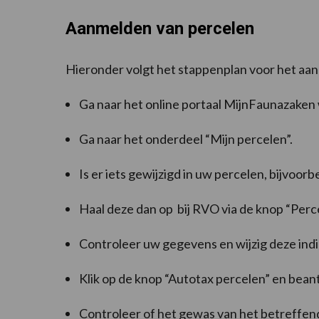
Aanmelden van percelen
Hieronder volgt het stappenplan voor het aa
Ga naar het online portaal MijnFaunazaken 
Ga naar het onderdeel “Mijn percelen”.
Is er iets gewijzigd in uw percelen, bijvoor
Haal deze dan op bij RVO via de knop “Per
Controleer uw gegevens en wijzig deze indi
Klik op de knop “Autotax percelen” en bea
Controleer of het gewas van het betreffende