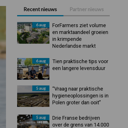
Recent nieuws
Partner nieuws
Primaire
Sidebar
6 aug
ForFarmers ziet volume
en marktaandeel groeien
in krimpende
Nederlandse markt
6 aug
Tien praktische tips voor
een langere levensduur
5 aug
“Vraag naar praktische
hygieneoplossingen is in
Polen groter dan ooit”
5 aug
Drie Franse bedrijven
over de grens van 14.000