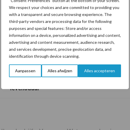
“Consent Preferences” button at the bottom of your screen.
We respect your choices and are committed to providing you
with a transparent and secure browsing experience. The
third-party vendors are processing data for the following
purposes and special features: Store and/or access
information on a device, personalized advertising and content,
advertising and content measurement, audience research,
and services development, precise geolocation data, and
identification through device scanning.
Aanpassen
Alles afwijzen
Alles accepteren
Tien praktische tips voor een langere
levensduur