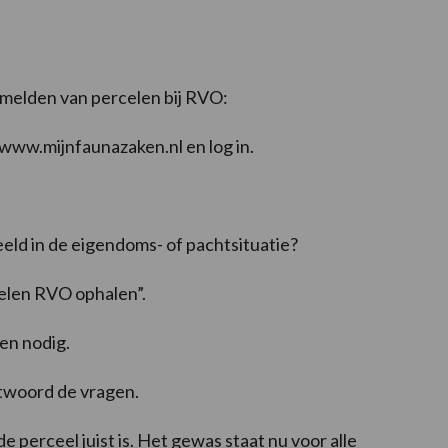
nmelden van percelen bij RVO:
www.mijnfaunazaken.nl en log in.
beeld in de eigendoms- of pachtsituatie?
celen RVO ophalen”.
en nodig.
ntwoord de vragen.
 perceel juist is. Het gewas staat nu voor alle