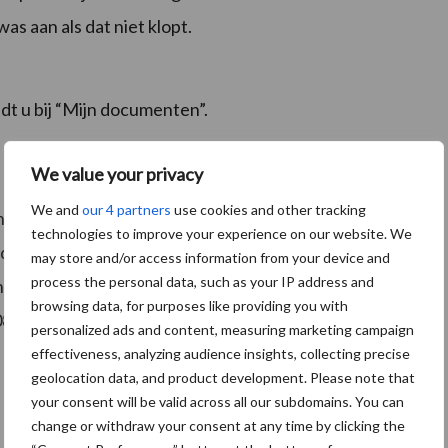
as aan als dat niet klopt.
dt u bij “Mijn documenten”.
We value your privacy
We and
our 4 partners
use cookies and other tracking
nstaande stappen aanmeldt of wijzigt bij BIJ12. Doe dit
technologies to improve your experience on our website. We
opdracht geven voor taxatie en tegemoetkoming in
may store and/or access information from your device and
process the personal data, such as your IP address and
 nodig bij het aanmelden? Neem dan contact op met
browsing data, for purposes like providing you with
085 – 486 22 22.
personalized ads and content, measuring marketing campaign
effectiveness, analyzing audience insights, collecting precise
geolocation data, and product development. Please note that
your consent will be valid across all our subdomains. You can
change or withdraw your consent at any time by clicking the