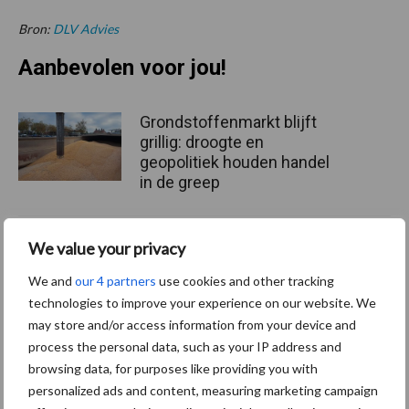
Bron:
DLV Advies
Aanbevolen voor jou!
Grondstoffenmarkt blijft
grillig: droogte en
geopolitiek houden handel
in de greep
De speenhuid: een vaak
We value your privacy
onderschatte risicofactor
We and
our 4 partners
use cookies and other tracking
voor mastitis
technologies to improve your experience on our website. We
may store and/or access information from your device and
process the personal data, such as your IP address and
ForFarmers ziet volume en
browsing data, for purposes like providing you with
marktaandeel groeien in
personalized ads and content, measuring marketing campaign
krimpende Nederlandse