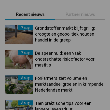
Primaire
Recent nieuws
Partner nieuws
Sidebar
7 aug
Grondstoffenmarkt blijft grillig:
droogte en geopolitiek houden
handel in de greep
7 aug
De speenhuid: een vaak
onderschatte risicofactor voor
mastitis
6 aug
ForFarmers ziet volume en
marktaandeel groeien in krimpende
Nederlandse markt
6 aug
Tien praktische tips voor een
langere levensduur