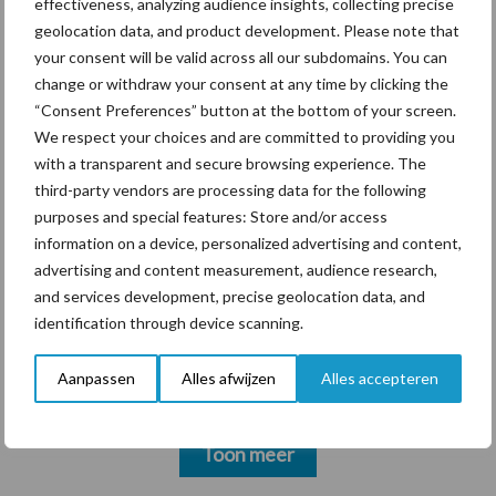
effectiveness, analyzing audience insights, collecting precise
markt
geolocation data, and product development. Please note that
your consent will be valid across all our subdomains. You can
change or withdraw your consent at any time by clicking the
“Consent Preferences” button at the bottom of your screen.
Themapagina's
We respect your choices and are committed to providing you
with a transparent and secure browsing experience. The
Diergezondheid
Bemesting
Fokkerij
Melkv
third-party vendors are processing data for the following
purposes and special features: Store and/or access
information on a device, personalized advertising and content,
advertising and content measurement, audience research,
and services development, precise geolocation data, and
Beregening
Bijproducten
identification through device scanning.
Aanpassen
Alles afwijzen
Alles accepteren
Toon meer