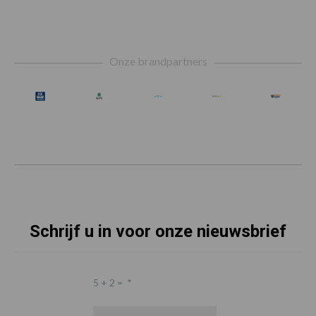
Footer
Onze brandpartners
Schrijf u in voor onze nieuwsbrief
5 + 2 =
*