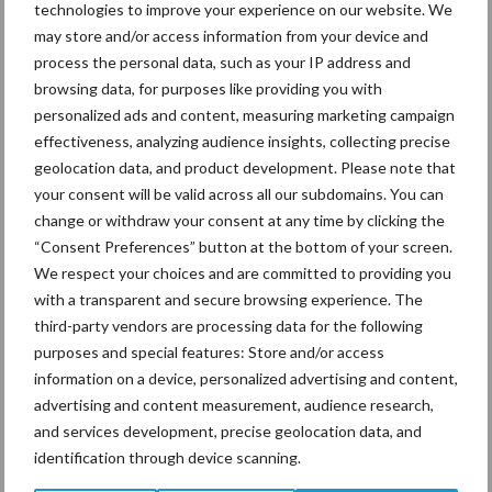
technologies to improve your experience on our website. We
may store and/or access information from your device and
process the personal data, such as your IP address and
Ligbox &
browsing data, for purposes like providing you with
Bedrijfsnieuws
Voerhekken
personalized ads and content, measuring marketing campaign
effectiveness, analyzing audience insights, collecting precise
geolocation data, and product development. Please note that
your consent will be valid across all our subdomains. You can
change or withdraw your consent at any time by clicking the
Toon meer
“Consent Preferences” button at the bottom of your screen.
We respect your choices and are committed to providing you
with a transparent and secure browsing experience. The
Primaire
third-party vendors are processing data for the following
Recent nieuws
Partner nieuws
purposes and special features: Store and/or access
Sidebar
information on a device, personalized advertising and content,
7 aug
Grondstoffenmarkt blijft grillig:
advertising and content measurement, audience research,
droogte en geopolitiek houden
and services development, precise geolocation data, and
handel in de greep
identification through device scanning.