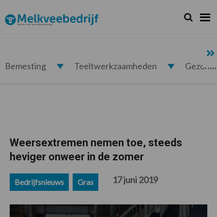
Spring
Door
Spring
Spring
naar
naar
naar
naar
Zoeken...
Zoek
Melkveebedrijf.nl
de
de
de
de
hoofdnavigatie
hoofd
eerste
voettekst
inhoud
sidebar
Bemesting
Teeltwerkzaamheden
Gezond
Weersextremen nemen toe, steeds
heviger onweer in de zomer
17 juni 2019
Bedrijfsnieuws
Gras