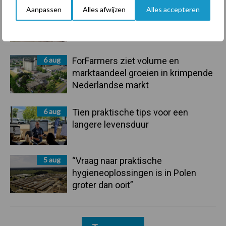
7 aug
De speenhuid: een vaak
Aanpassen
Alles afwijzen
Alles accepteren
onderschatte risicofactor voor
mastitis
6 aug
ForFarmers ziet volume en
marktaandeel groeien in krimpende
Nederlandse markt
6 aug
Tien praktische tips voor een
langere levensduur
5 aug
“Vraag naar praktische
hygieneoplossingen is in Polen
groter dan ooit”