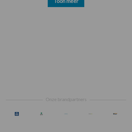
Toon meer
Footer
Onze brandpartners