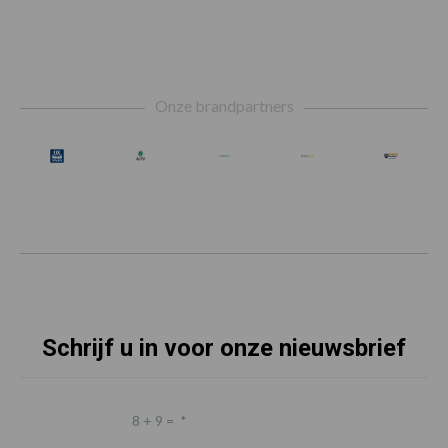
Footer
Onze brandpartners
Schrijf u in voor onze nieuwsbrief
8 + 9 =
*