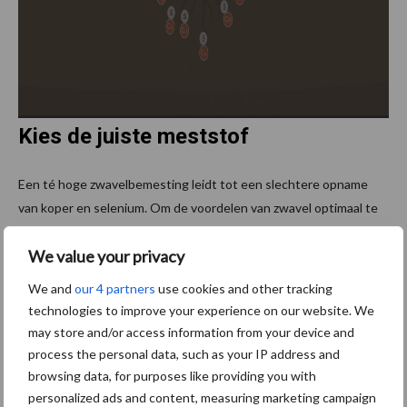
Kies de juiste meststof
Een té hoge zwavelbemesting leidt tot een slechtere opname
van koper en selenium. Om de voordelen van zwavel optimaal te
benutten ten opzichte van de verzurende werking is een juiste
We value your privacy
verhouding stikstofzwavel noodzakelijk. Een optimale balans ligt
op 3:1 of 4:1 stikstof / zwavel. Deze meststofverhouding is ideaal
We and
our 4 partners
use cookies and other tracking
voor grasland.
YaraBela WEIDE-SULFAN
is een voorbeeld van een
technologies to improve your experience on our website. We
meststof die aan deze behoefte voldoet voor een juiste
may store and/or access information from your device and
toepassing voor grasland in het voorjaar. In de onderstaande
process the personal data, such as your IP address and
tabel is goed te zien dat de kalkcompensatie bij toepassing van
browsing data, for purposes like providing you with
ASS meer dan dubbel zo hoog is ten opzichte van het toepassen
personalized ads and content, measuring marketing campaign