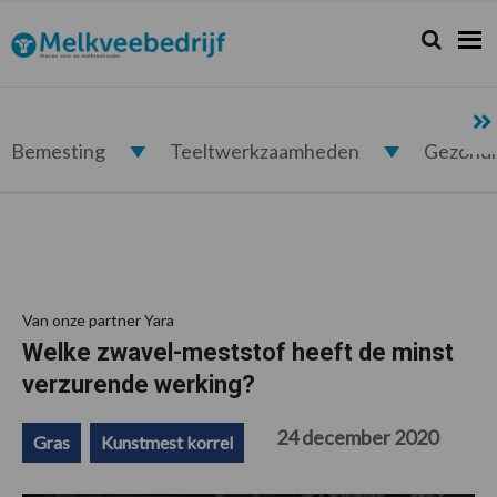
Spring
Door
Spring
Spring
naar
naar
naar
naar
Zoeken...
Zoek
Melkveebedrijf.nl
de
de
de
de
hoofdnavigatie
hoofd
eerste
voettekst
inhoud
sidebar
Bemesting
Teeltwerkzaamheden
Gezond
Van onze partner Yara
Welke zwavel-meststof heeft de minst
verzurende werking?
24 december 2020
Gras
Kunstmest korrel