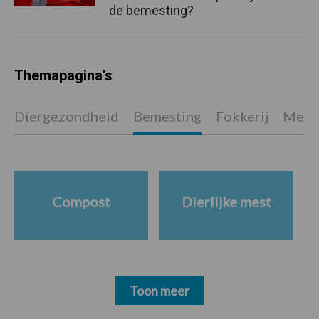
de bemesting?
Themapagina's
Diergezondheid
Bemesting
Fokkerij
Melkv
Compost
Dierlijke mest
Toon meer