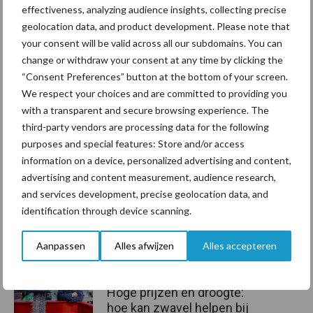
effectiveness, analyzing audience insights, collecting precise
van YaraBela WEIDE-SULFAN.
geolocation data, and product development. Please note that
Aanbevolen voor jou!
P
your consent will be valid across all our subdomains. You can
change or withdraw your consent at any time by clicking the
S
“Consent Preferences” button at the bottom of your screen.
Van onze partner Yara
We respect your choices and are committed to providing you
Opbrengst mais wordt veel
with a transparent and secure browsing experience. The
eerder bepaald dan tot nu
third-party vendors are processing data for the following
toe gedacht
purposes and special features: Store and/or access
information on a device, personalized advertising and content,
advertising and content measurement, audience research,
Van onze partner Yara
and services development, precise geolocation data, and
In 4 eenvoudige stappen de
grasgroei volgen op je
identification through device scanning.
telefoon
Aanpassen
Alles afwijzen
Alles accepteren
Van onze partner Yara
Hoge prijzen en droogte:
hoe kan zwavel helpen bij