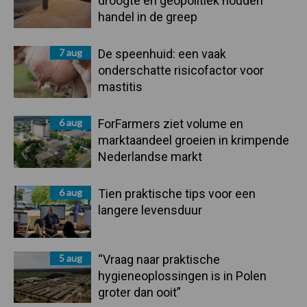
droogte en geopolitiek houden
handel in de greep
7 aug
De speenhuid: een vaak
onderschatte risicofactor voor
mastitis
6 aug
ForFarmers ziet volume en
marktaandeel groeien in krimpende
Nederlandse markt
6 aug
Tien praktische tips voor een
langere levensduur
5 aug
“Vraag naar praktische
hygieneoplossingen is in Polen
groter dan ooit”