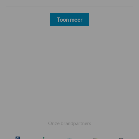
Toon meer
Footer
Onze brandpartners