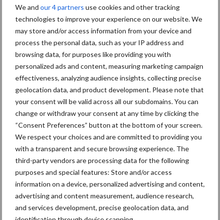
We and
our 4 partners
use cookies and other tracking
te voorkomen op een rij
technologies to improve your experience on our website. We
may store and/or access information from your device and
process the personal data, such as your IP address and
De ervaringen van Stevens en andere Koeien & Kansen­-
browsing data, for purposes like providing you with
ondernemers hebben inmiddels de volgende leerpunten
personalized ads and content, measuring marketing campaign
opgeleverd:
effectiveness, analyzing audience insights, collecting precise
geolocation data, and product development. Please note that
Let op de bodemeigenschappen van de percelen. Als het
your consent will be valid across all our subdomains. You can
profiel geen water kan naleveren, dan heeft een opzet van het
change or withdraw your consent at any time by clicking the
slootpeil weinig effect. Het kan verstandig zijn hiervoor een
“Consent Preferences” button at the bottom of your screen.
veldbodemkundige of een deskundige van het waterschap te
We respect your choices and are committed to providing you
raadplegen.
with a transparent and secure browsing experience. The
third-party vendors are processing data for the following
Vaak is de grondwaterstand verlaagd om vroeg het land op te
purposes and special features: Store and/or access
kunnen. Wees met het oog op droogtebestrijding hier
information on a device, personalized advertising and content,
terughoudend in. Water dat verdwenen is komt immers niet
advertising and content measurement, audience research,
meer terug. Dat is het dilemma bij de keus over wel of niet
and services development, precise geolocation data, and
stuwen.
identification through device scanning.