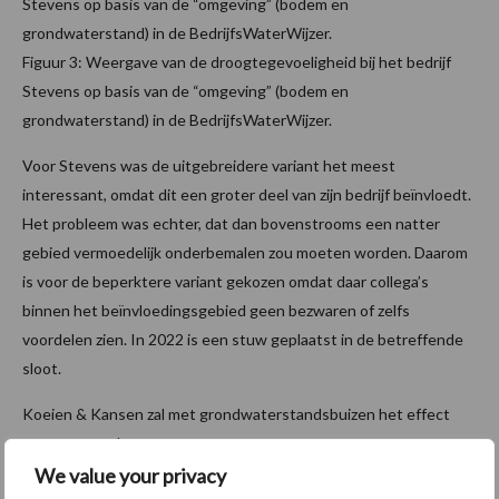
Figuur 3: Weergave van de droogtegevoeligheid bij het bedrijf
Stevens op basis van de “omgeving” (bodem en
grondwaterstand) in de BedrijfsWaterWijzer.
Voor Stevens was de uitgebreidere variant het meest
interessant, omdat dit een groter deel van zijn bedrijf beïnvloedt.
Het probleem was echter, dat dan bovenstrooms een natter
gebied vermoedelijk onderbemalen zou moeten worden. Daarom
is voor de beperktere variant gekozen omdat daar collega’s
bin­nen het beïnvloedingsgebied geen bezwaren of zelfs
voordelen zien. In 2022 is een stuw geplaatst in de betreffende
sloot.
Koeien & Kansen zal met grondwaterstands­buizen het effect
meten en evalueren.
We value your privacy
Ervaringen om schade door droogte