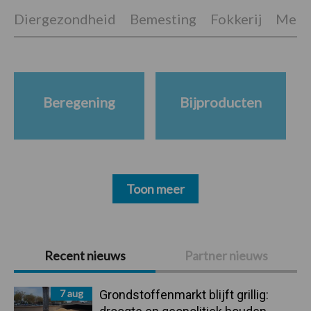
Diergezondheid
Bemesting
Fokkerij
Melkv
Beregening
Bijproducten
Toon meer
Primaire
Recent nieuws
Partner nieuws
Sidebar
7 aug
Grondstoffenmarkt blijft grillig: