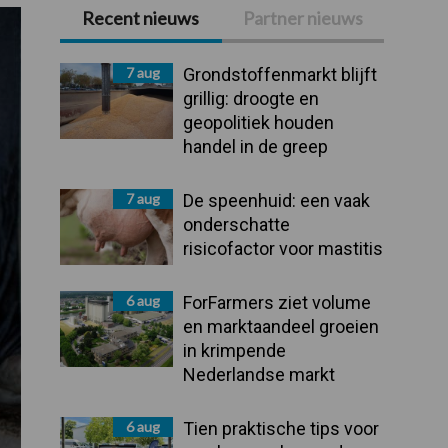
Recent nieuws
Partner nieuws
Primaire
Sidebar
7 aug
Grondstoffenmarkt blijft
grillig: droogte en
geopolitiek houden
handel in de greep
7 aug
De speenhuid: een vaak
onderschatte
risicofactor voor mastitis
6 aug
ForFarmers ziet volume
en marktaandeel groeien
in krimpende
Nederlandse markt
6 aug
Tien praktische tips voor