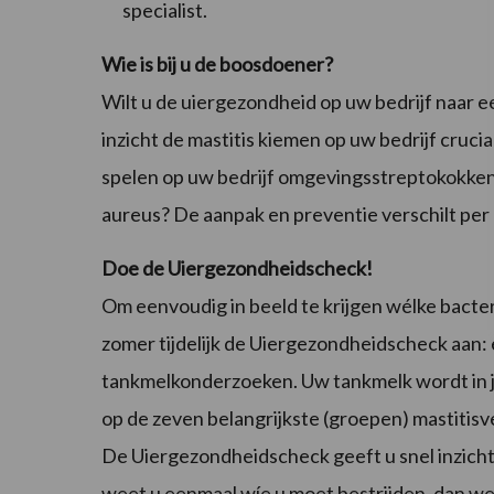
specialist.
Wie is bij u de boosdoener?
Wilt u de uiergezondheid op uw bedrijf naar ee
inzicht de mastitis kiemen op uw bedrijf crucia
spelen op uw bedrijf omgevingsstreptokokken 
aureus? De aanpak en preventie verschilt per 
Doe de Uiergezondheidscheck!
Om eenvoudig in beeld te krijgen wélke bacter
zomer tijdelijk de Uiergezondheidscheck aan: e
tankmelkonderzoeken. Uw tankmelk wordt in j
op de zeven belangrijkste (groepen) mastitis
De Uiergezondheidscheck geeft u snel inzicht i
weet u eenmaal wíe u moet bestrijden, dan wee