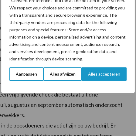
“Consent Preferences” button at the bottom of your screen.
We respect your choices and are committed to providing you
with a transparent and secure browsing experience. The
third-party vendors are processing data for the following
n hoger plan tillen en uw celgetal verlagen, dan is
purposes and special features: Store and/or access
information on a device, personalized advertising and content,
al. Klebsiella kan een boosdoener zijn, maar wellicht
advertising and content measurement, audience research,
een rol, of hebben uw koeien last van Stapylococcus
and services development, precise geolocation data, and
bacterie.
identification through device scanning.
Aanpassen
Alles afwijzen
Alles accepteren
ie(n) bij uw melkvee een rol spelen biedt UGA deze
en vrijblijvende check die bestaat uit drie
uli, augustus en september automatisch onderzocht
verwekkers.
n de boosdoeners die actief zijn op uw bedrijf. En
t u ook wát de juiste aanpak is om tot een lager