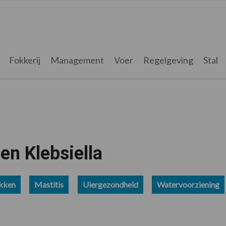
Fokkerij
Management
Voer
Regelgeving
Stal
gen Klebsiella
kken
Mastitis
Uiergezondheid
Watervoorziening