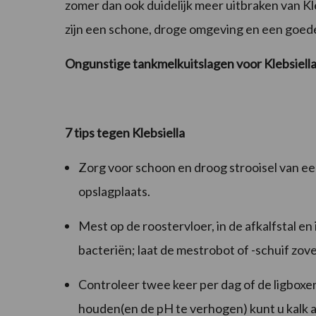
zomer dan ook duidelijk meer uitbraken van Kleb
zijn een schone, droge omgeving en een goed
Ongunstige tankmelkuitslagen voor Klebsiella
7 tips tegen Klebsiella
Zorg voor schoon en droog strooisel van ee
opslagplaats.
Mest op de roostervloer, in de afkalfstal en
bacteriën; laat de mestrobot of -schuif zov
Controleer twee keer per dag of de ligboxen
houden(en de pH te verhogen) kunt u kalk 