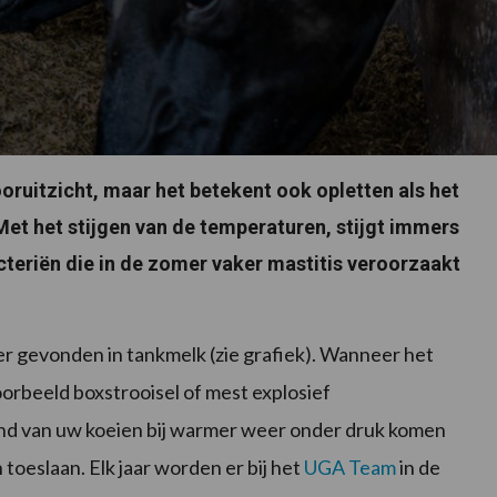
ooruitzicht, maar het betekent ook opletten als het
et het stijgen van de temperaturen, stijgt immers
cteriën die in de zomer vaker mastitis veroorzaakt
r gevonden in tankmelk (zie grafiek). Wanneer het
voorbeeld boxstrooisel of mest explosief
nd van uw koeien bij warmer weer onder druk komen
 toeslaan. Elk jaar worden er bij het
UGA Team
in de