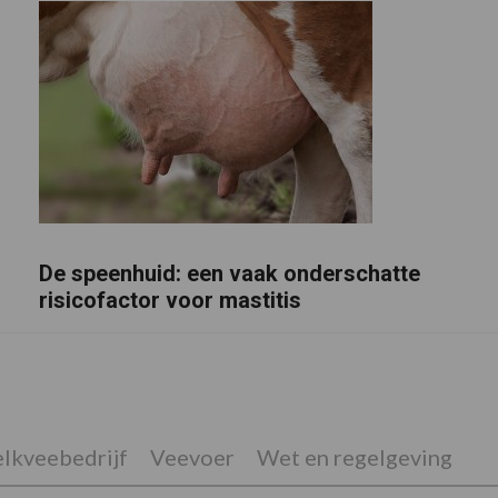
De speenhuid: een vaak onderschatte
risicofactor voor mastitis
lkveebedrijf
Veevoer
Wet en regelgeving