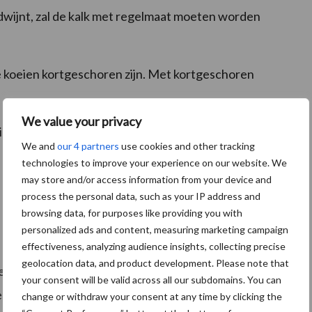
dwijnt, zal de kalk met regelmaat moeten worden
e koeien kortgeschoren zijn. Met kortgeschoren
We value your privacy
ilatie van de stal, genoeg schaduwplekken en
We and
our 4 partners
use cookies and other tracking
technologies to improve your experience on our website. We
may store and/or access information from your device and
en houd de koeien goed aan het vreten met smakelijk
process the personal data, such as your IP address and
browsing data, for purposes like providing you with
personalized ads and content, measuring marketing campaign
het melken worden overgedragen; voorkom
effectiveness, analyzing audience insights, collecting precise
geolocation data, and product development. Please note that
tepelvoeringen en zorg voor een goede
your consent will be valid across all our subdomains. You can
kende melkinstallatie tijdig controleren door een
change or withdraw your consent at any time by clicking the