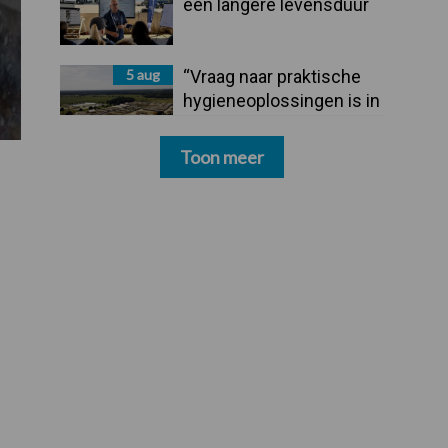
een langere levensduur
5 aug
“Vraag naar praktische
hygieneoplossingen is in
Polen groter dan ooit”
Toon meer