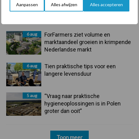
7 aug
De speenhuid: een vaak
Aanpassen
Alles afwijzen
Alles accepteren
onderschatte risicofactor voor
mastitis
6 aug
ForFarmers ziet volume en
marktaandeel groeien in krimpende
Nederlandse markt
6 aug
Tien praktische tips voor een
langere levensduur
5 aug
“Vraag naar praktische
hygieneoplossingen is in Polen
groter dan ooit”
Toon meer