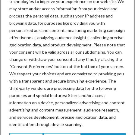
technologies to improve your experience on our website. We
may store and/or access information from your device and
process the personal data, such as your IP address and
Beregening
Bijproducten
browsing data, for purposes like providing you with
personalized ads and content, measuring marketing campaign
effectiveness, analyzing audience insights, collecting precise
geolocation data, and product development. Please note that
your consent will be valid across all our subdomains. You can
change or withdraw your consent at any time by clicking the
Toon meer
“Consent Preferences” button at the bottom of your screen.
We respect your choices and are committed to providing you
with a transparent and secure browsing experience. The
Primaire
third-party vendors are processing data for the following
Recent nieuws
Partner nieuws
purposes and special features: Store and/or access
Sidebar
information on a device, personalized advertising and content,
7 aug
Grondstoffenmarkt blijft grillig:
advertising and content measurement, audience research,
droogte en geopolitiek houden
and services development, precise geolocation data, and
handel in de greep
identification through device scanning.