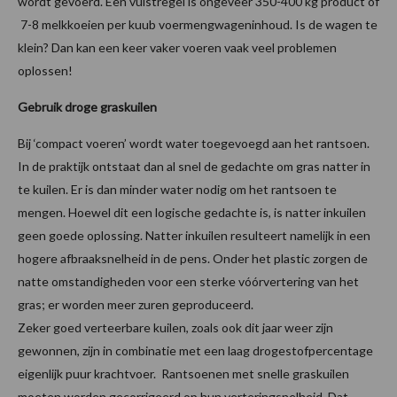
wordt gevoerd. Een vuistregel is ongeveer 350-400 kg product of
7-8 melkkoeien per kuub voermengwageninhoud. Is de wagen te
klein? Dan kan een keer vaker voeren vaak veel problemen
oplossen!
Gebruik droge graskuilen
Bij ‘compact voeren’ wordt water toegevoegd aan het rantsoen.
In de praktijk ontstaat dan al snel de gedachte om gras natter in
te kuilen. Er is dan minder water nodig om het rantsoen te
mengen. Hoewel dit een logische gedachte is, is natter inkuilen
geen goede oplossing. Natter inkuilen resulteert namelijk in een
hogere afbraaksnelheid in de pens. Onder het plastic zorgen de
natte omstandigheden voor een sterke vóórvertering van het
gras; er worden meer zuren geproduceerd.
Zeker goed verteerbare kuilen, zoals ook dit jaar weer zijn
gewonnen, zijn in combinatie met een laag drogestofpercentage
eigenlijk puur krachtvoer. Rantsoenen met snelle graskuilen
moeten worden gecorrigeerd op hun verteringsnelheid. Dat