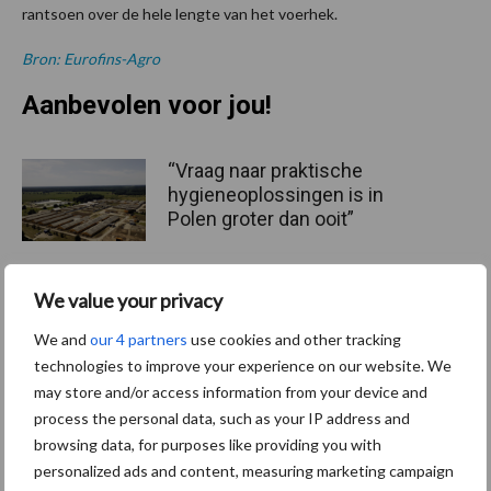
rantsoen over de hele lengte van het voerhek.
Bron: Eurofins-Agro
Aanbevolen voor jou!
“Vraag naar praktische
hygieneoplossingen is in
Polen groter dan ooit”
We value your privacy
Drie Franse bedrijven over
de grens van 14.000
We and
our 4 partners
use cookies and other tracking
kilogram melk
technologies to improve your experience on our website. We
may store and/or access information from your device and
process the personal data, such as your IP address and
browsing data, for purposes like providing you with
Pöttinger introduceert
personalized ads and content, measuring marketing campaign
compacte dubbelrotor-