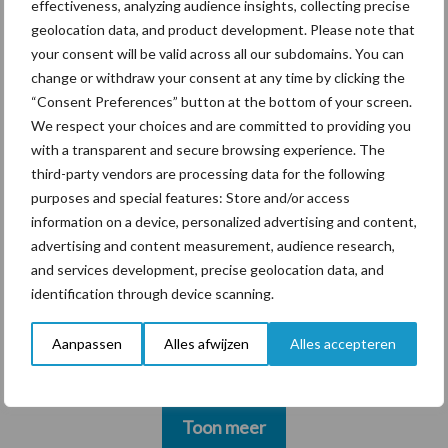
effectiveness, analyzing audience insights, collecting precise
zwadhark in de hef
geolocation data, and product development. Please note that
your consent will be valid across all our subdomains. You can
change or withdraw your consent at any time by clicking the
“Consent Preferences” button at the bottom of your screen.
Themapagina's
We respect your choices and are committed to providing you
with a transparent and secure browsing experience. The
third-party vendors are processing data for the following
Diergezondheid
Bemesting
Fokkerij
Melkv
purposes and special features: Store and/or access
information on a device, personalized advertising and content,
advertising and content measurement, audience research,
and services development, precise geolocation data, and
Ligbox &
identification through device scanning.
Bedrijfsnieuws
Voerhekken
Aanpassen
Alles afwijzen
Alles accepteren
Toon meer