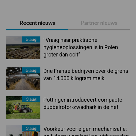
Primaire
Recent nieuws
Partner nieuws
Sidebar
5 aug
“Vraag naar praktische
hygieneoplossingen is in Polen
groter dan ooit”
5 aug
Drie Franse bedrijven over de grens
van 14.000 kilogram melk
3 aug
Pöttinger introduceert compacte
dubbelrotor-zwadhark in de hef
3 aug
Voorkeur voor eigen mechanisatie: