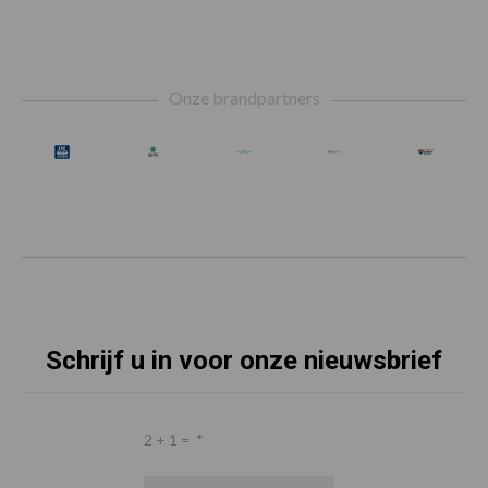
Footer
Onze brandpartners
Schrijf u in voor onze nieuwsbrief
2 + 1 =
*