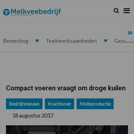
Spring
Door
Spring
Spring
naar
naar
naar
naar
Zoeken...
Zoek
Melkveebedrijf.nl
de
de
de
de
hoofdnavigatie
hoofd
eerste
voettekst
inhoud
sidebar
Bemesting
Teeltwerkzaamheden
Gezond
Compact voeren vraagt om droge kuilen
Bedrijfsnieuws
Krachtvoer
Melkproductie
18 augustus 2017