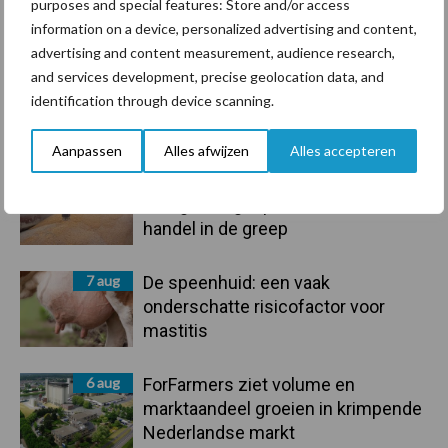
purposes and special features: Store and/or access
Toon meer
information on a device, personalized advertising and content,
advertising and content measurement, audience research,
and services development, precise geolocation data, and
identification through device scanning.
Primaire
Recent nieuws
Partner nieuws
Sidebar
Aanpassen
Alles afwijzen
Alles accepteren
7 aug
Grondstoffenmarkt blijft grillig:
droogte en geopolitiek houden
handel in de greep
7 aug
De speenhuid: een vaak
onderschatte risicofactor voor
mastitis
6 aug
ForFarmers ziet volume en
marktaandeel groeien in krimpende
Nederlandse markt