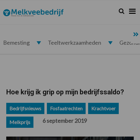
Spring
Door
Spring
Spring
naar
naar
naar
naar
Zoeken...
Zoek
Melkveebedrijf.nl
de
de
de
de
hoofdnavigatie
hoofd
eerste
voettekst
inhoud
sidebar
Bemesting
Teeltwerkzaamheden
Gezond
Hoe krijg ik grip op mijn bedrijfssaldo?
Bedrijfsnieuws
Fosfaatrechten
Krachtvoer
6 september 2019
Melkprijs