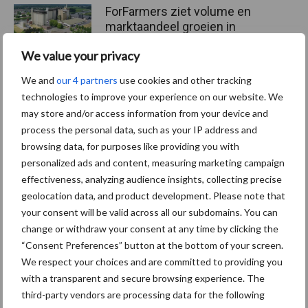
ForFarmers ziet volume en
marktaandeel groeien in
krimpende Nederlandse
We value your privacy
markt
We and
our 4 partners
use cookies and other tracking
technologies to improve your experience on our website. We
may store and/or access information from your device and
Themapagina's
process the personal data, such as your IP address and
browsing data, for purposes like providing you with
Diergezondheid
Bemesting
Fokkerij
Melkv
personalized ads and content, measuring marketing campaign
effectiveness, analyzing audience insights, collecting precise
geolocation data, and product development. Please note that
your consent will be valid across all our subdomains. You can
change or withdraw your consent at any time by clicking the
Ligbox &
Bedrijfsnieuws
“Consent Preferences” button at the bottom of your screen.
Voerhekken
We respect your choices and are committed to providing you
with a transparent and secure browsing experience. The
third-party vendors are processing data for the following