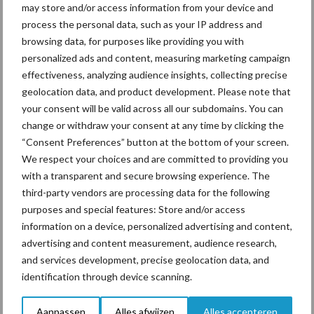
may store and/or access information from your device and
process the personal data, such as your IP address and
Drie Franse bedrijven over
browsing data, for purposes like providing you with
de grens van 14.000
personalized ads and content, measuring marketing campaign
kilogram melk
effectiveness, analyzing audience insights, collecting precise
geolocation data, and product development. Please note that
your consent will be valid across all our subdomains. You can
Pöttinger introduceert
change or withdraw your consent at any time by clicking the
compacte dubbelrotor-
“Consent Preferences” button at the bottom of your screen.
zwadhark in de hef
We respect your choices and are committed to providing you
with a transparent and secure browsing experience. The
third-party vendors are processing data for the following
purposes and special features: Store and/or access
information on a device, personalized advertising and content,
Themapagina's
advertising and content measurement, audience research,
and services development, precise geolocation data, and
Diergezondheid
Bemesting
Fokkerij
Melkv
identification through device scanning.
Aanpassen
Alles afwijzen
Alles accepteren