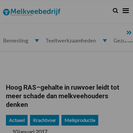
Spring
Door
Spring
Spring
naar
naar
naar
naar
Zoeken...
Zoek
Melkveebedrijf.nl
de
de
de
de
hoofdnavigatie
hoofd
eerste
voettekst
inhoud
sidebar
Bemesting
Teeltwerkzaamheden
Gezond
Hoog RAS–gehalte in ruwvoer leidt tot
meer schade dan melkveehouders
denken
Actueel
Krachtvoer
Melkproductie
10 januari 2017