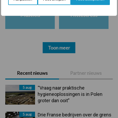
Mastitis
Hittestress
Toon meer
Primaire
Recent nieuws
Partner nieuws
Sidebar
5 aug
“Vraag naar praktische
hygieneoplossingen is in Polen
groter dan ooit”
5 aug
Drie Franse bedrijven over de grens