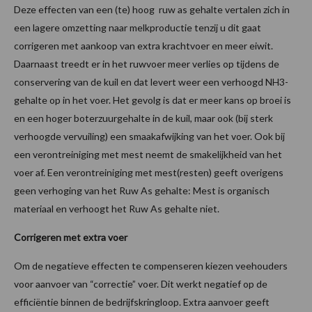
Deze effecten van een (te) hoog ruw as gehalte vertalen zich in
een lagere omzetting naar melkproductie tenzij u dit gaat
corrigeren met aankoop van extra krachtvoer en meer eiwit.
Daarnaast treedt er in het ruwvoer meer verlies op tijdens de
conservering van de kuil en dat levert weer een verhoogd NH3-
gehalte op in het voer. Het gevolg is dat er meer kans op broei is
en een hoger boterzuurgehalte in de kuil, maar ook (bij sterk
verhoogde vervuiling) een smaakafwijking van het voer. Ook bij
een verontreiniging met mest neemt de smakelijkheid van het
voer af. Een verontreiniging met mest(resten) geeft overigens
geen verhoging van het Ruw As gehalte: Mest is organisch
materiaal en verhoogt het Ruw As gehalte niet.
Corrigeren met extra voer
Om de negatieve effecten te compenseren kiezen veehouders
voor aanvoer van “correctie” voer. Dit werkt negatief op de
efficiëntie binnen de bedrijfskringloop. Extra aanvoer geeft