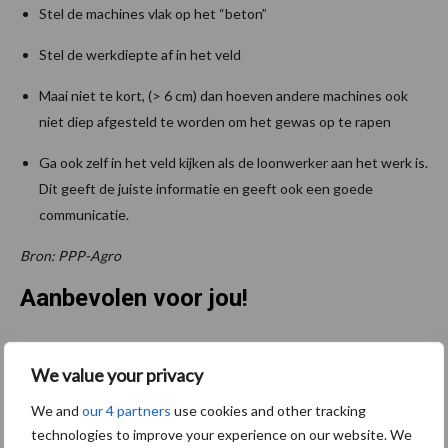
Stel de machines vlak op het “beton”
Stel de werkdiepte af in het veld
Maai niet te kort, (> 6 cm) dan hoeven andere machines ook
niet diep afgesteld te worden om het gewas op te rapen
Ga ook zelf in het veld kijken als de loonwerker aan het werk is.
Dit geeft de juiste informatie en geeft ook een goede
communicatie.
Bron: PPP-Agro
Aanbevolen voor jou!
“Vraag naar praktische
We value your privacy
hygieneoplossingen is in
Polen groter dan ooit”
We and
our 4 partners
use cookies and other tracking
technologies to improve your experience on our website. We