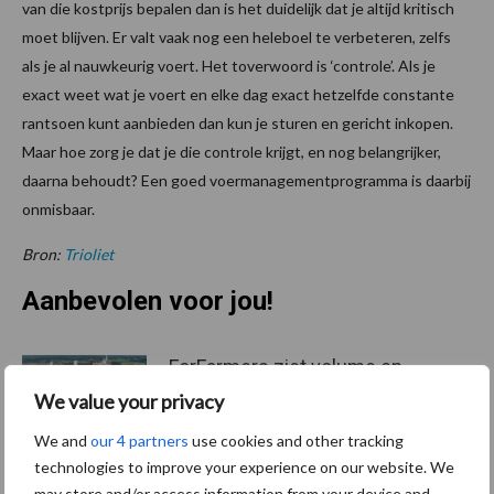
van die kostprijs bepalen dan is het duidelijk dat je altijd kritisch
moet blijven. Er valt vaak nog een heleboel te verbeteren, zelfs
als je al nauwkeurig voert. Het toverwoord is ‘controle’. Als je
exact weet wat je voert en elke dag exact hetzelfde constante
rantsoen kunt aanbieden dan kun je sturen en gericht inkopen.
Maar hoe zorg je dat je die controle krijgt, en nog belangrijker,
daarna behoudt? Een goed voermanagementprogramma is daarbij
onmisbaar.
Bron:
Trioliet
Aanbevolen voor jou!
ForFarmers ziet volume en
marktaandeel groeien in
We value your privacy
krimpende Nederlandse
markt
We and
our 4 partners
use cookies and other tracking
technologies to improve your experience on our website. We
may store and/or access information from your device and