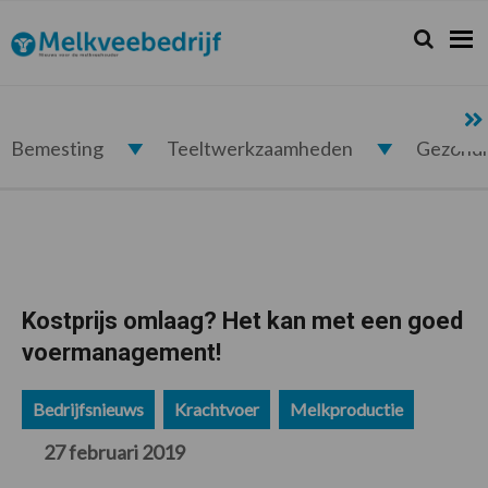
Spring
Door
Spring
Spring
naar
naar
naar
naar
Zoeken...
Zoek
Melkveebedrijf.nl
de
de
de
de
hoofdnavigatie
hoofd
eerste
voettekst
inhoud
sidebar
Bemesting
Teeltwerkzaamheden
Gezond
Kostprijs omlaag? Het kan met een goed
voermanagement!
Bedrijfsnieuws
Krachtvoer
Melkproductie
27 februari 2019