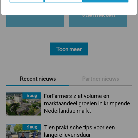
Ligbox &
Bedrijfsnieuws
Voerhekken
Toon meer
Primaire
Recent nieuws
Partner nieuws
Sidebar
6 aug
ForFarmers ziet volume en
marktaandeel groeien in krimpende
Nederlandse markt
6 aug
Tien praktische tips voor een
langere levensduur