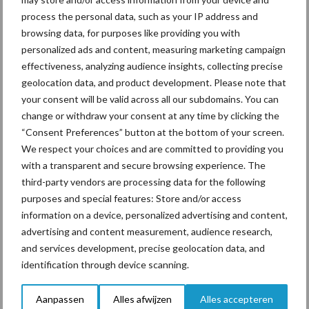
Tien praktische tips voor
process the personal data, such as your IP address and
een langere levensduur
browsing data, for purposes like providing you with
personalized ads and content, measuring marketing campaign
effectiveness, analyzing audience insights, collecting precise
geolocation data, and product development. Please note that
your consent will be valid across all our subdomains. You can
“Vraag naar praktische
change or withdraw your consent at any time by clicking the
hygieneoplossingen is in
“Consent Preferences” button at the bottom of your screen.
Polen groter dan ooit”
We respect your choices and are committed to providing you
with a transparent and secure browsing experience. The
third-party vendors are processing data for the following
purposes and special features: Store and/or access
Themapagina's
information on a device, personalized advertising and content,
advertising and content measurement, audience research,
Diergezondheid
Bemesting
Fokkerij
Melkv
and services development, precise geolocation data, and
identification through device scanning.
Aanpassen
Alles afwijzen
Alles accepteren