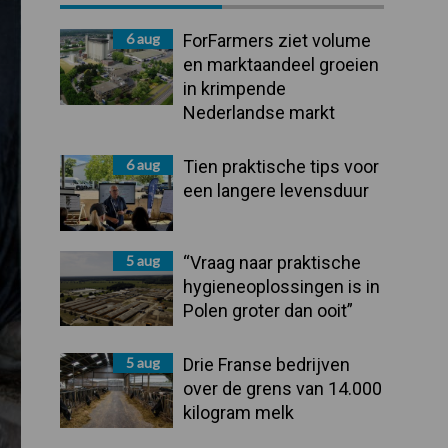
Sidebar
6 aug
ForFarmers ziet volume
en marktaandeel groeien
in krimpende
Nederlandse markt
6 aug
Tien praktische tips voor
een langere levensduur
5 aug
“Vraag naar praktische
hygieneoplossingen is in
Polen groter dan ooit”
5 aug
Drie Franse bedrijven
over de grens van 14.000
kilogram melk