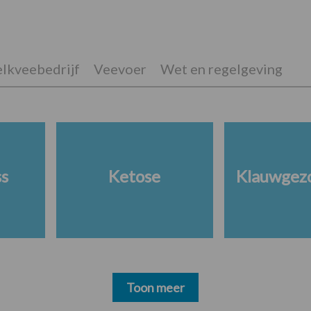
lkveebedrijf
Veevoer
Wet en regelgeving
ss
Ketose
Klauwgez
Toon meer