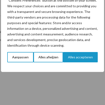
“Consent Preferences” button at the bottom of your screen.
We respect your choices and are committed to providing you
with a transparent and secure browsing experience. The
third-party vendors are processing data for the following
purposes and special features: Store and/or access
information on a device, personalized advertising and content,
 aanschaffen. “Een veehouder vraagt niet om een sleufsilo, hij vraagt om
advertising and content measurement, audience research,
and services development, precise geolocation data, and
pslag optimaal tot waarde te brengen.”, aldus Anton Bunt, directeur van
identification through device scanning.
Aanpassen
Alles afwijzen
Alles accepteren