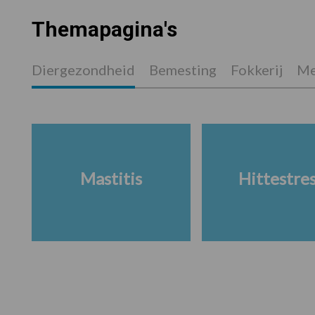
Themapagina's
Diergezondheid
Bemesting
Fokkerij
Me
Mastitis
Hittestre