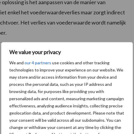
oplossing is het aanpassen van de manier van
 niet enkel het voederwaardeverlies maar zorgt indirect
achtvoer. Het verlies van voederwaarde wordt namelijk
er.
We value your privacy
We and
our 4 partners
use cookies and other tracking
technologies to improve your experience on our website. We
may store and/or access information from your device and
process the personal data, such as your IP address and
browsing data, for purposes like providing you with
personalized ads and content, measuring marketing campaign
effectiveness, analyzing audience insights, collecting precise
geolocation data, and product development. Please note that
your consent will be valid across all our subdomains. You can
change or withdraw your consent at any time by clicking the