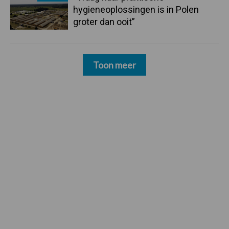
hygieneoplossingen is in Polen
groter dan ooit”
Toon meer
Footer