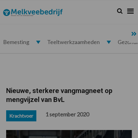
Spring
Door
Spring
Spring
naar
naar
naar
naar
Zoeken...
Zoek
Melkveebedrijf.nl
de
de
de
de
hoofdnavigatie
hoofd
eerste
voettekst
inhoud
sidebar
Bemesting
Teeltwerkzaamheden
Gezond
Nieuwe, sterkere vangmagneet op
mengvijzel van BvL
1 september 2020
Krachtvoer