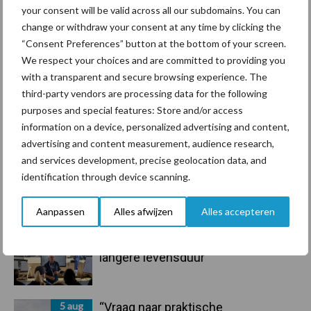
Sidebar
your consent will be valid across all our subdomains. You can
change or withdraw your consent at any time by clicking the
7 aug
Grondstoffenmarkt blijft grillig:
“Consent Preferences” button at the bottom of your screen.
droogte en geopolitiek houden
We respect your choices and are committed to providing you
handel in de greep
with a transparent and secure browsing experience. The
third-party vendors are processing data for the following
7 aug
De speenhuid: een vaak
purposes and special features: Store and/or access
onderschatte risicofactor voor
information on a device, personalized advertising and content,
mastitis
advertising and content measurement, audience research,
and services development, precise geolocation data, and
6 aug
ForFarmers ziet volume en
identification through device scanning.
marktaandeel groeien in krimpende
Nederlandse markt
Aanpassen
Alles afwijzen
Alles accepteren
6 aug
Tien praktische tips voor een
langere levensduur
5 aug
“Vraag naar praktische