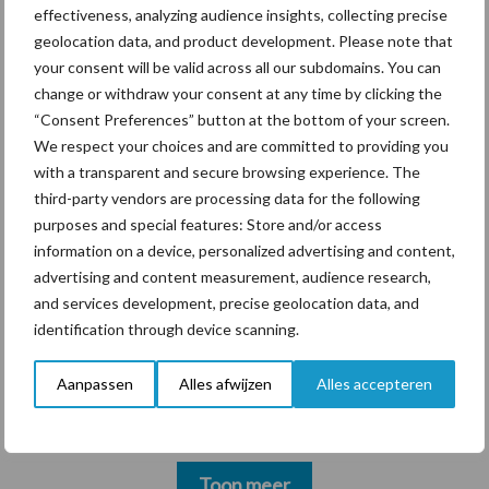
hygieneoplossingen is in
effectiveness, analyzing audience insights, collecting precise
Polen groter dan ooit”
geolocation data, and product development. Please note that
your consent will be valid across all our subdomains. You can
change or withdraw your consent at any time by clicking the
“Consent Preferences” button at the bottom of your screen.
We respect your choices and are committed to providing you
Themapagina's
with a transparent and secure browsing experience. The
third-party vendors are processing data for the following
Diergezondheid
Bemesting
Fokkerij
Melkv
purposes and special features: Store and/or access
information on a device, personalized advertising and content,
advertising and content measurement, audience research,
and services development, precise geolocation data, and
Ligbox &
identification through device scanning.
Bedrijfsnieuws
Voerhekken
Aanpassen
Alles afwijzen
Alles accepteren
Toon meer