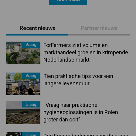
Primaire
Recent nieuws
Partner nieuws
Sidebar
6 aug
ForFarmers ziet volume en
marktaandeel groeien in krimpende
Nederlandse markt
6 aug
Tien praktische tips voor een
langere levensduur
5 aug
“Vraag naar praktische
hygieneoplossingen is in Polen
groter dan ooit”
5 aug
Drie Franse bedrijven over de grens