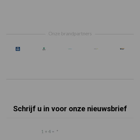
Footer
Onze brandpartners
Schrijf u in voor onze nieuwsbrief
1 + 4 =
*