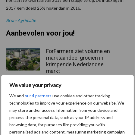
het laatste kwartaal van 2017 een stapje terug. De index ligt in
2017 gemiddeld 25% hoger dan in 2016.
Bron: Agrimatie
Aanbevolen voor jou!
ForFarmers ziet volume en
marktaandeel groeien in
krimpende Nederlandse
markt
We value your privacy
Tien praktische tips voor
We and
our 4 partners
use cookies and other tracking
een langere levensduur
technologies to improve your experience on our website. We
may store and/or access information from your device and
process the personal data, such as your IP address and
browsing data, for purposes like providing you with
“Vraag naar praktische
personalized ads and content, measuring marketing campaign