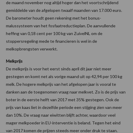
de maand november nog altijd hoger dan het voortschrijdend
gemiddelde van de afgelopen twaalf maanden van 17.000 euro.
De barometer houdt geen rekening met het bonus-
malussysteem van het fosfaatreductieplan. De aanvullende
heffing van 0,18 cent per 100 kg van ZuivelNL om de
stoppersregeling mede te financieren is wel in de
melkopbrengsten verwerkt.
Melkprijs
De melkprijs is voor het eerst sinds april dit jaar niet meer
gestegen en komt net als vorige maand uit op 42,94 per 100 kg
melk. De hogere melkprijs van het afgelopen jaar is vooral te
danken aan de toegenomen vraag naar melkvet. Zo is de prijs van
boter in de eerste helft van 2017 met 35% gestegen. Ook de
prijs van kaas liet in dezelfde periode een stijging zien van meer
dan 10%. De vraag naar eiwitten blijft achter, waardoor veel
mager melkpoeder in EU-interventie is beland. Tegen het eind
van 2017 komen de prijzen steeds meer onder druk te staan.