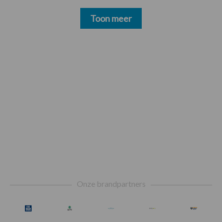
Toon meer
Footer
Onze brandpartners