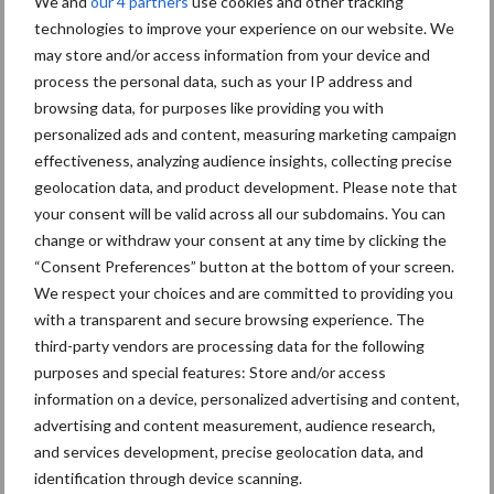
Diergezondheid
Bemesting
Fokkerij
Melkv
We and
our 4 partners
use cookies and other tracking
technologies to improve your experience on our website. We
may store and/or access information from your device and
process the personal data, such as your IP address and
browsing data, for purposes like providing you with
Mastitis
Hittestress
personalized ads and content, measuring marketing campaign
effectiveness, analyzing audience insights, collecting precise
geolocation data, and product development. Please note that
your consent will be valid across all our subdomains. You can
change or withdraw your consent at any time by clicking the
“Consent Preferences” button at the bottom of your screen.
Toon meer
We respect your choices and are committed to providing you
with a transparent and secure browsing experience. The
third-party vendors are processing data for the following
Primaire
purposes and special features: Store and/or access
Recent nieuws
Partner nieuws
information on a device, personalized advertising and content,
Sidebar
advertising and content measurement, audience research,
7 aug
Grondstoffenmarkt blijft grillig:
and services development, precise geolocation data, and
droogte en geopolitiek houden
identification through device scanning.
handel in de greep