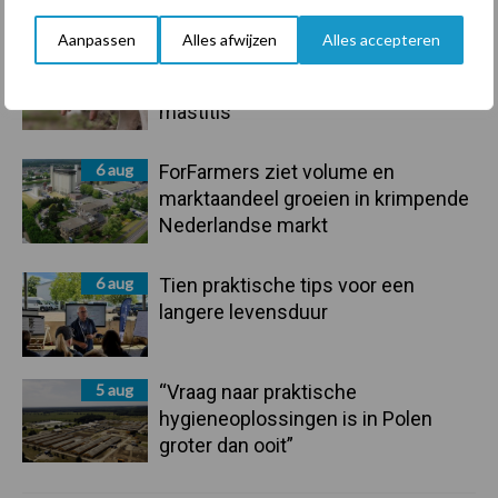
Aanpassen
Alles afwijzen
Alles accepteren
7 aug
De speenhuid: een vaak
onderschatte risicofactor voor
mastitis
6 aug
ForFarmers ziet volume en
marktaandeel groeien in krimpende
Nederlandse markt
6 aug
Tien praktische tips voor een
langere levensduur
5 aug
“Vraag naar praktische
hygieneoplossingen is in Polen
groter dan ooit”