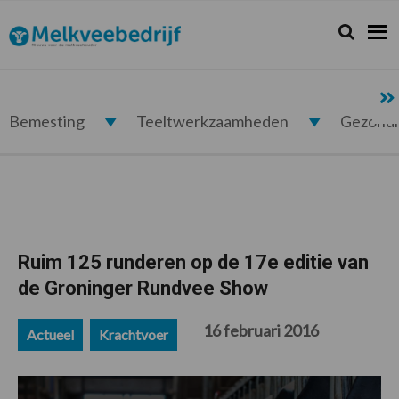
Spring
Door
Spring
Spring
naar
naar
naar
naar
Zoeken...
Zoek
Melkveebedrijf.nl
de
de
de
de
hoofdnavigatie
hoofd
eerste
voettekst
inhoud
sidebar
Bemesting
Teeltwerkzaamheden
Gezond
Ruim 125 runderen op de 17e editie van
de Groninger Rundvee Show
16 februari 2016
Actueel
Krachtvoer