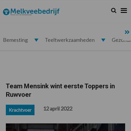
Spring
Door
Spring
Spring
naar
naar
naar
naar
Zoeken...
Zoek
Melkveebedrijf.nl
de
de
de
de
hoofdnavigatie
hoofd
eerste
voettekst
inhoud
sidebar
Bemesting
Teeltwerkzaamheden
Gezond
Team Mensink wint eerste Toppers in
Ruwvoer
12 april 2022
Krachtvoer