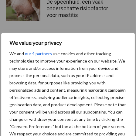
De speenhuid: een vaak
onderschatte risicofactor
voor mastitis
ForFarmers ziet volume en
We value your privacy
marktaandeel groeien in
We and
our 4 partners
use cookies and other tracking
krimpende Nederlandse
markt
technologies to improve your experience on our website. We
may store and/or access information from your device and
process the personal data, such as your IP address and
browsing data, for purposes like providing you with
Themapagina's
personalized ads and content, measuring marketing campaign
effectiveness, analyzing audience insights, collecting precise
geolocation data, and product development. Please note that
Diergezondheid
Bemesting
Fokkerij
Melkv
your consent will be valid across all our subdomains. You can
change or withdraw your consent at any time by clicking the
“Consent Preferences” button at the bottom of your screen.
We respect your choices and are committed to providing you