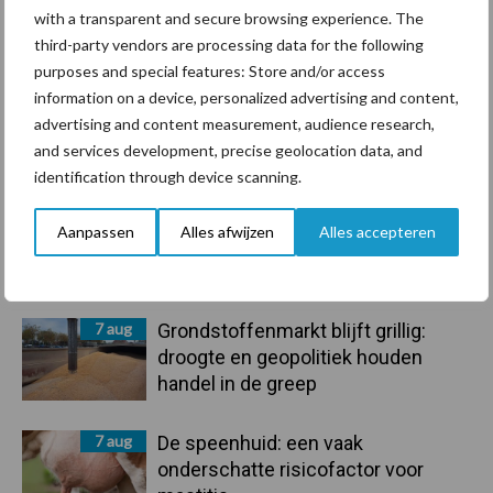
with a transparent and secure browsing experience. The
Beregening
Bijproducten
third-party vendors are processing data for the following
purposes and special features: Store and/or access
information on a device, personalized advertising and content,
advertising and content measurement, audience research,
and services development, precise geolocation data, and
Toon meer
identification through device scanning.
Aanpassen
Alles afwijzen
Alles accepteren
Primaire
Recent nieuws
Partner nieuws
Sidebar
7 aug
Grondstoffenmarkt blijft grillig:
droogte en geopolitiek houden
handel in de greep
7 aug
De speenhuid: een vaak
onderschatte risicofactor voor