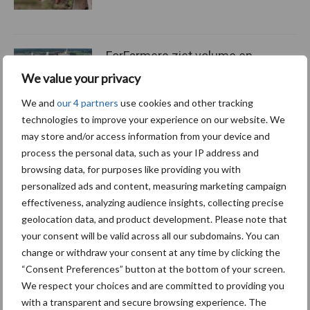
ForFarmers ziet volume en
marktaandeel groeien in
We value your privacy
krimpende Nederlandse
markt
We and
our 4 partners
use cookies and other tracking
technologies to improve your experience on our website. We
may store and/or access information from your device and
process the personal data, such as your IP address and
Themapagina's
browsing data, for purposes like providing you with
personalized ads and content, measuring marketing campaign
Diergezondheid
Bemesting
Fokkerij
Melkv
effectiveness, analyzing audience insights, collecting precise
geolocation data, and product development. Please note that
your consent will be valid across all our subdomains. You can
change or withdraw your consent at any time by clicking the
“Consent Preferences” button at the bottom of your screen.
Beregening
Bijproducten
We respect your choices and are committed to providing you
with a transparent and secure browsing experience. The