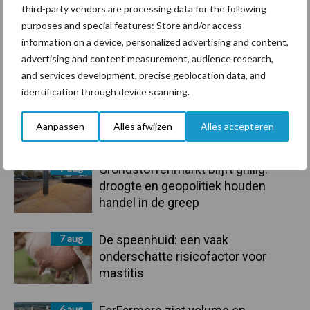
third-party vendors are processing data for the following
purposes and special features: Store and/or access
information on a device, personalized advertising and content,
advertising and content measurement, audience research,
Toon meer
and services development, precise geolocation data, and
identification through device scanning.
Primaire
Aanpassen
Alles afwijzen
Alles accepteren
Recent nieuws
Partner nieuws
Sidebar
7 aug
Grondstoffenmarkt blijft grillig:
droogte en geopolitiek houden
handel in de greep
7 aug
De speenhuid: een vaak
onderschatte risicofactor voor
mastitis
6 aug