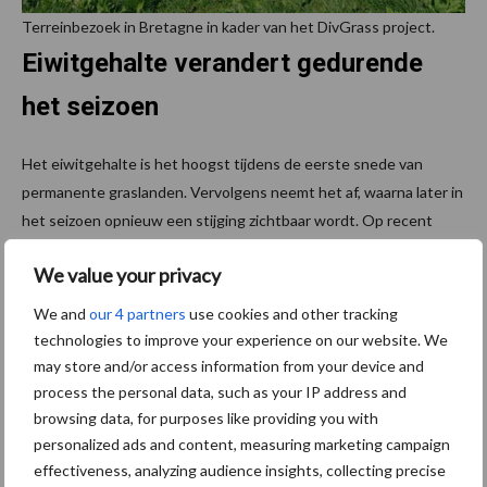
Terreinbezoek in Bretagne in kader van het DivGrass project.
Eiwitgehalte verandert gedurende
het seizoen
Het eiwitgehalte is het hoogst tijdens de eerste snede van
permanente graslanden. Vervolgens neemt het af, waarna later in
het seizoen opnieuw een stijging zichtbaar wordt. Op recent
ingezaaide percelen liggen de eiwitgehaltes later in het jaar
We value your privacy
vrijwel gelijk aan die van permanente graslanden.
We and
our 4 partners
use cookies and other tracking
Volgens het onderzoek hangt deze ontwikkeling samen met een
technologies to improve your experience on our website. We
groter aandeel kruiden en klavers vanaf de derde snede.
may store and/or access information from your device and
Tegelijkertijd neemt de biomassa gedurende het groeiseizoen
process the personal data, such as your IP address and
geleidelijk af, nadat in het voorjaar de hoogste opbrengsten zijn
browsing data, for purposes like providing you with
gemeten.
personalized ads and content, measuring marketing campaign
effectiveness, analyzing audience insights, collecting precise
Bron en beeld: VLM