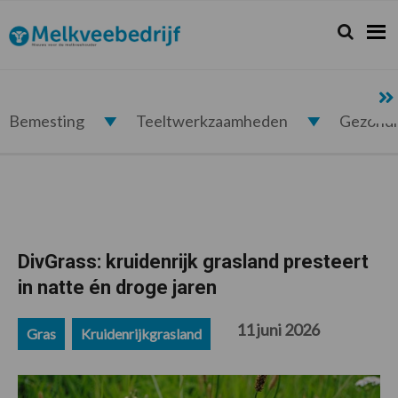
Spring
Door
Spring
Spring
naar
naar
naar
naar
Zoeken...
Zoek
Melkveebedrijf.nl
de
de
de
de
hoofdnavigatie
hoofd
eerste
voettekst
inhoud
sidebar
Bemesting
Teeltwerkzaamheden
Gezond
DivGrass: kruidenrijk grasland presteert
in natte én droge jaren
11 juni 2026
Gras
Kruidenrijkgrasland