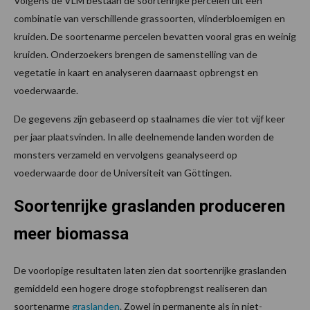
Volgens de VLM bestaan de soortenrijke percelen uit een
combinatie van verschillende grassoorten, vlinderbloemigen en
kruiden. De soortenarme percelen bevatten vooral gras en weinig
kruiden. Onderzoekers brengen de samenstelling van de
vegetatie in kaart en analyseren daarnaast opbrengst en
voederwaarde.
De gegevens zijn gebaseerd op staalnames die vier tot vijf keer
per jaar plaatsvinden. In alle deelnemende landen worden de
monsters verzameld en vervolgens geanalyseerd op
voederwaarde door de Universiteit van Göttingen.
Soortenrijke graslanden produceren
meer biomassa
De voorlopige resultaten laten zien dat soortenrijke graslanden
gemiddeld een hogere droge stofopbrengst realiseren dan
soortenarme
graslanden
. Zowel in permanente als in niet-