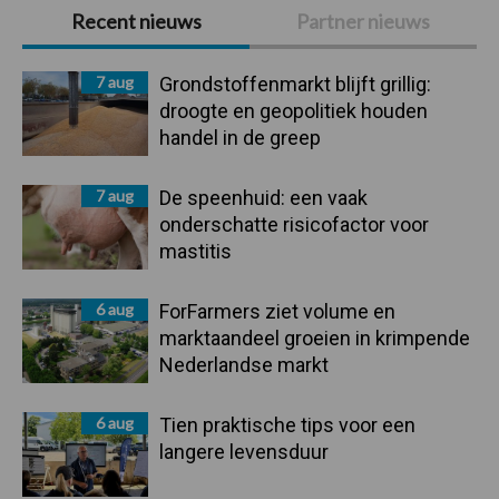
Primaire
Recent nieuws
Partner nieuws
Sidebar
7 aug
Grondstoffenmarkt blijft grillig:
droogte en geopolitiek houden
handel in de greep
7 aug
De speenhuid: een vaak
onderschatte risicofactor voor
mastitis
6 aug
ForFarmers ziet volume en
marktaandeel groeien in krimpende
Nederlandse markt
6 aug
Tien praktische tips voor een
langere levensduur