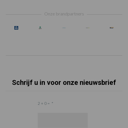
Footer
Onze brandpartners
Schrijf u in voor onze nieuwsbrief
2 + 0 =
*