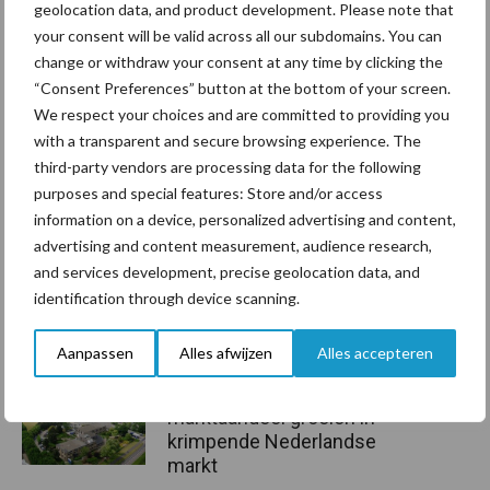
geolocation data, and product development. Please note that
Aanbevolen voor jou!
your consent will be valid across all our subdomains. You can
change or withdraw your consent at any time by clicking the
“Consent Preferences” button at the bottom of your screen.
Grondstoffenmarkt blijft
We respect your choices and are committed to providing you
grillig: droogte en
with a transparent and secure browsing experience. The
geopolitiek houden handel
third-party vendors are processing data for the following
in de greep
purposes and special features: Store and/or access
information on a device, personalized advertising and content,
advertising and content measurement, audience research,
De speenhuid: een vaak
and services development, precise geolocation data, and
onderschatte risicofactor
voor mastitis
identification through device scanning.
Aanpassen
Alles afwijzen
Alles accepteren
ForFarmers ziet volume en
marktaandeel groeien in
krimpende Nederlandse
markt