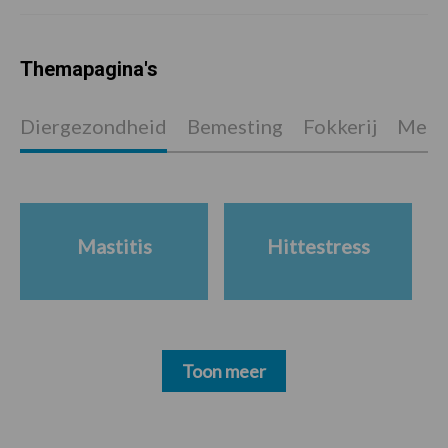
Themapagina's
Diergezondheid
Bemesting
Fokkerij
Melkv
Mastitis
Hittestress
Toon meer