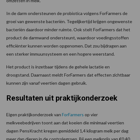
omzetten in melk.
In de darm ondersteunen de probiotica volgens ForFarmers de
groei van gewenste bacteriën. Tegelijkertijd krijgen ongewenste
bacteriën daardoor minder ruimte. Ook stelt ForFarmers dat het
product de darmwand ondersteunt, waardoor voedingsstoffen
efficiënter kunnen worden opgenomen. Dat zou bijdragen aan
een sterker immuunsysteem en een hogere weerstand.
Het product is inzetbaar tijdens de gehele lactatie en
droogstand. Daarnaast meldt ForFarmers dat effecten zichtbaar
kunnen zijn vanaf veertien dagen gebruik.
Resultaten uit praktijkonderzoek
Eigen praktijkonderzoek van
ForFarmers
op vier
melkveebedrijven toont aan dat koeien die minimaal veertien
dagen PensKracht kregen gemiddeld 1,4 kilogram melk per dag
meer dan dieren in de controlegroep. Bij een melkprijs van €0,40