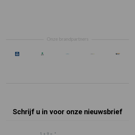
Footer
Onze brandpartners
Schrijf u in voor onze nieuwsbrief
1 + 9 =
*