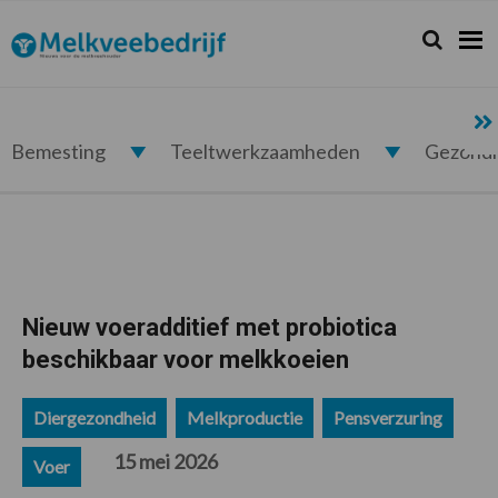
Spring
Door
Spring
Spring
naar
naar
naar
naar
Zoeken...
Zoek
Melkveebedrijf.nl
de
de
de
de
hoofdnavigatie
hoofd
eerste
voettekst
inhoud
sidebar
Bemesting
Teeltwerkzaamheden
Gezond
Nieuw voeradditief met probiotica
beschikbaar voor melkkoeien
Diergezondheid
Melkproductie
Pensverzuring
15 mei 2026
Voer