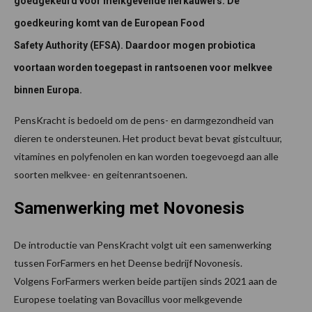
goedgekeurd voor melkgevende herkauwers. De
goedkeuring komt van de European Food
Safety Authority (EFSA). Daardoor mogen probiotica
voortaan worden toegepast in rantsoenen voor melkvee
binnen Europa.
PensKracht is bedoeld om de pens- en darmgezondheid van
dieren te ondersteunen. Het product bevat bevat gistcultuur,
vitamines en polyfenolen en kan worden toegevoegd aan alle
soorten melkvee- en geitenrantsoenen.
Samenwerking met Novonesis
De introductie van PensKracht volgt uit een samenwerking
tussen ForFarmers en het Deense bedrijf Novonesis.
Volgens ForFarmers werken beide partijen sinds 2021 aan de
Europese toelating van Bovacillus voor melkgevende