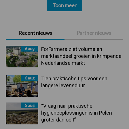
Toon meer
Primaire
Recent nieuws
Partner nieuws
Sidebar
6 aug
ForFarmers ziet volume en
marktaandeel groeien in krimpende
Nederlandse markt
6 aug
Tien praktische tips voor een
langere levensduur
5 aug
“Vraag naar praktische
hygieneoplossingen is in Polen
groter dan ooit”