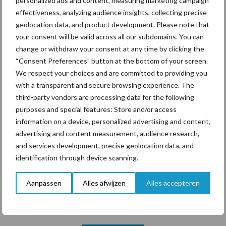
personalized ads and content, measuring marketing campaign
“Vraag naar praktische
effectiveness, analyzing audience insights, collecting precise
hygieneoplossingen is in
geolocation data, and product development. Please note that
Polen groter dan ooit”
your consent will be valid across all our subdomains. You can
change or withdraw your consent at any time by clicking the
“Consent Preferences” button at the bottom of your screen.
We respect your choices and are committed to providing you
Themapagina's
with a transparent and secure browsing experience. The
third-party vendors are processing data for the following
purposes and special features: Store and/or access
Diergezondheid
Bemesting
Fokkerij
Melkv
information on a device, personalized advertising and content,
advertising and content measurement, audience research,
and services development, precise geolocation data, and
identification through device scanning.
Mastitis
Hittestress
Aanpassen
Alles afwijzen
Alles accepteren