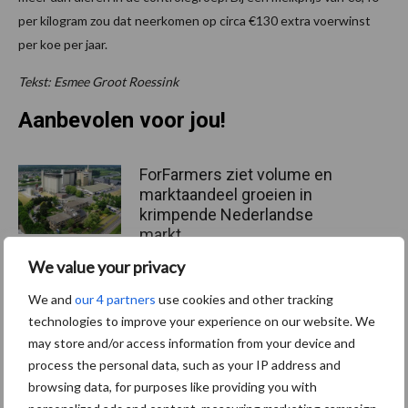
per kilogram zou dat neerkomen op circa €130 extra voerwinst
per koe per jaar.
Tekst: Esmee Groot Roessink
Aanbevolen voor jou!
ForFarmers ziet volume en
marktaandeel groeien in
krimpende Nederlandse
markt
We value your privacy
Tien praktische tips voor
We and
our 4 partners
use cookies and other tracking
een langere levensduur
technologies to improve your experience on our website. We
may store and/or access information from your device and
process the personal data, such as your IP address and
browsing data, for purposes like providing you with