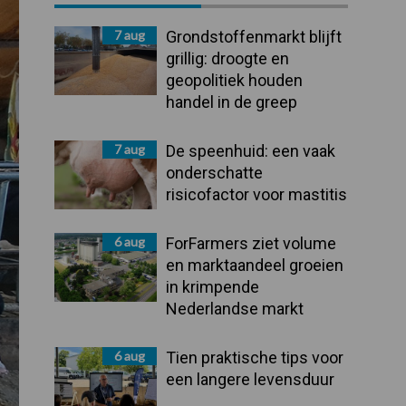
Sidebar
7 aug
Grondstoffenmarkt blijft
grillig: droogte en
geopolitiek houden
handel in de greep
7 aug
De speenhuid: een vaak
onderschatte
risicofactor voor mastitis
6 aug
ForFarmers ziet volume
en marktaandeel groeien
in krimpende
Nederlandse markt
6 aug
Tien praktische tips voor
een langere levensduur