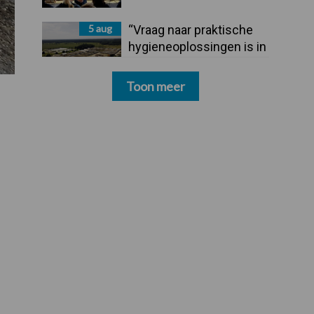
5 aug
“Vraag naar praktische
hygieneoplossingen is in
Polen groter dan ooit”
Toon meer