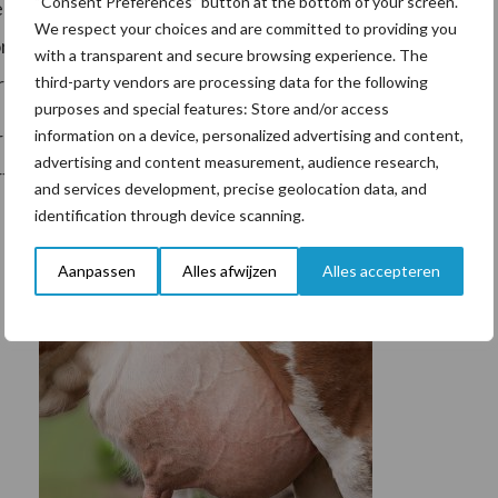
“Consent Preferences” button at the bottom of your screen.
 in de productie iets wijzigt ten opzichte van wat we
We respect your choices and are committed to providing you
rzaak ligt. Zo kijken we hoe de koeien erbij lopen. Zelf
with a transparent and secure browsing experience. The
precies wat een koe uit de voeding haalt.
third-party vendors are processing data for the following
purposes and special features: Store and/or access
information on a device, personalized advertising and content,
 een manier van werken. Elke dag opnieuw draait het
advertising and content measurement, audience research,
t het op en kan het beter?”
and services development, precise geolocation data, and
identification through device scanning.
Aanpassen
Alles afwijzen
Alles accepteren