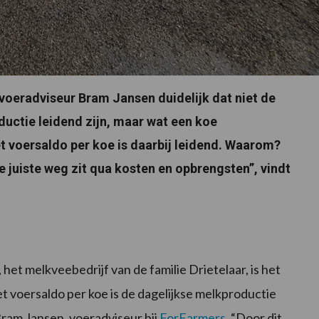
voeradviseur Bram Jansen duidelijk dat niet de
uctie leidend zijn, maar wat een koe
t voersaldo per koe is daarbij leidend. Waarom?
e juiste weg zit qua kosten en opbrengsten”, vindt
et melkveebedrijf van de familie Drietelaar, is het
et voersaldo per koe is de dagelijkse melkproductie
Bram Jansen, voeradviseur bij
ForFarmers
. “Door dit