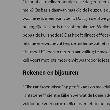
“Je hebt als melkveehouder elke dag een keuze: 
melk? Op basis daarvan maak je de keuze uit dure
waar je iets meer van voert. Dat zijn de afweg
belangrijkste vind is de rantsoenkeuze. Welke
bepaalde kuilsnedes? Dat heeft direct effect 
iets meer eiwit bevatten, de ander bevat iets m
stal moet bijvoeren om een aanvulling te maken
kuil voert met iets meer eiwit waardoor je iet
Rekenen en bijsturen
“Elke rantsoenwisseling geeft kans op melkda
rantsoenefficiëntie kijken we wat de koeien 
voldoende voer om in melk of is er iets in het