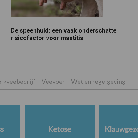
De speenhuid: een vaak onderschatte
risicofactor voor mastitis
lkveebedrijf
Veevoer
Wet en regelgeving
ss
Ketose
Klauwgez