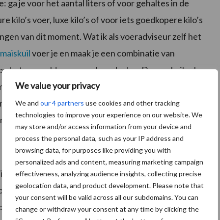
ga je voor het aantal liters of voor gehaltes in de
 kilo’s voer, luxe kilo’s of voor iets goedkopere kilo’s
ingen van dit moment. Wat ik als voeradviseur zelf het
maiskuil
voer je en maak je een combinatie van
op het voersaldo van vandaag de dag. De ene kuil zal
We value your privacy
eer energie. Dat zorgt er uiteindelijk voor wat je in de
 in het rantsoen. Het kan bijvoorbeeld zijn dat je nu
We and
our 4 partners
use cookies and other tracking
technologies to improve your experience on our website. We
s minder krachtvoer bij hoeft te voeren.”
may store and/or access information from your device and
process the personal data, such as your IP address and
browsing data, for purposes like providing you with
personalized ads and content, measuring marketing campaign
ling omdat de koe eraan moet wennen. Op basis van
effectiveness, analyzing audience insights, collecting precise
geolocation data, and product development. Please note that
doen met het aangeboden voer. Zetten de koeien
your consent will be valid across all our subdomains. You can
 optimalisatieproces wat beter kan zodat we met
change or withdraw your consent at any time by clicking the