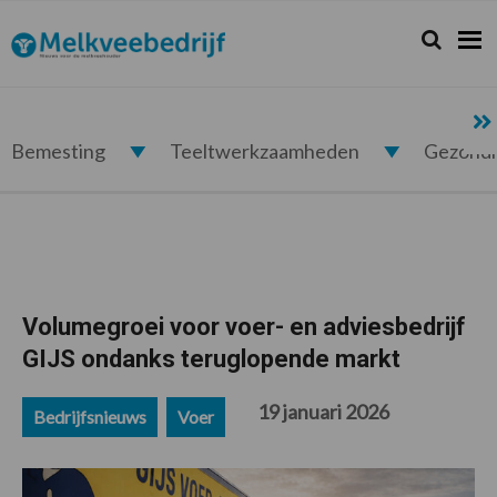
Spring
Door
Spring
Spring
naar
naar
naar
naar
Zoeken...
Zoek
Melkveebedrijf.nl
de
de
de
de
hoofdnavigatie
hoofd
eerste
voettekst
inhoud
sidebar
Bemesting
Teeltwerkzaamheden
Gezond
Volumegroei voor voer- en adviesbedrijf
GIJS ondanks teruglopende markt
19 januari 2026
Bedrijfsnieuws
Voer