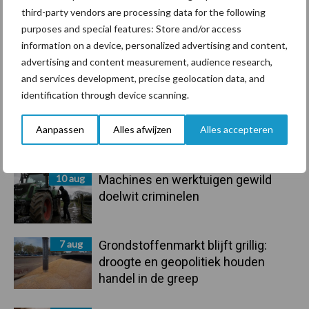
third-party vendors are processing data for the following
purposes and special features: Store and/or access
information on a device, personalized advertising and content,
advertising and content measurement, audience research,
Toon meer
and services development, precise geolocation data, and
identification through device scanning.
Primaire
Aanpassen
Alles afwijzen
Alles accepteren
Recent nieuws
Partner nieuws
Sidebar
10 aug
Machines en werktuigen gewild
doelwit criminelen
7 aug
Grondstoffenmarkt blijft grillig:
droogte en geopolitiek houden
handel in de greep