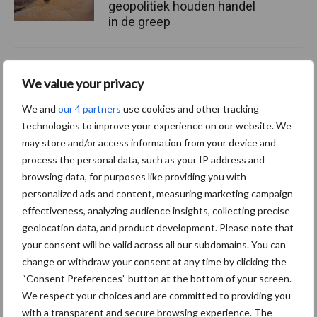
geopolitiek houden handel
in de greep
De speenhuid: een vaak
We value your privacy
onderschatte risicofactor
voor mastitis
We and
our 4 partners
use cookies and other tracking
technologies to improve your experience on our website. We
may store and/or access information from your device and
process the personal data, such as your IP address and
browsing data, for purposes like providing you with
Themapagina's
personalized ads and content, measuring marketing campaign
effectiveness, analyzing audience insights, collecting precise
Diergezondheid
Bemesting
Fokkerij
Melkv
geolocation data, and product development. Please note that
your consent will be valid across all our subdomains. You can
change or withdraw your consent at any time by clicking the
“Consent Preferences” button at the bottom of your screen.
We respect your choices and are committed to providing you
Mastitis
Hittestress
with a transparent and secure browsing experience. The