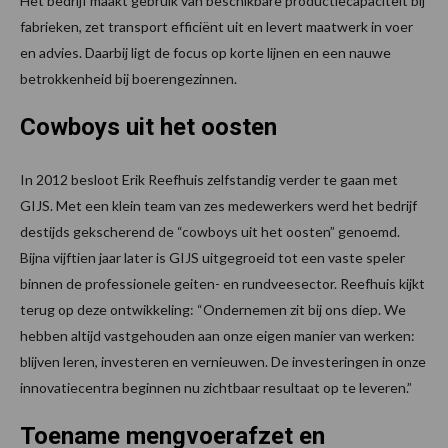
Het bedrijf maakt gebruik van beschikbare productiecapaciteit bij
fabrieken, zet transport efficiënt uit en levert maatwerk in voer
en advies. Daarbij ligt de focus op korte lijnen en een nauwe
betrokkenheid bij boerengezinnen.
Cowboys uit het oosten
In 2012 besloot Erik Reefhuis zelfstandig verder te gaan met
GIJS. Met een klein team van zes medewerkers werd het bedrijf
destijds gekscherend de “cowboys uit het oosten” genoemd.
Bijna vijftien jaar later is GIJS uitgegroeid tot een vaste speler
binnen de professionele geiten- en rundveesector. Reefhuis kijkt
terug op deze ontwikkeling: “Ondernemen zit bij ons diep. We
hebben altijd vastgehouden aan onze eigen manier van werken:
blijven leren, investeren en vernieuwen. De investeringen in onze
innovatiecentra beginnen nu zichtbaar resultaat op te leveren.”
Toename mengvoerafzet en