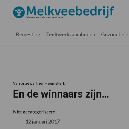
Spring
Door
Spring
Spring
naar
naar
naar
naar
Melkveebedrijf.nl
de
de
de
de
hoofdnavigatie
hoofd
eerste
voettekst
inhoud
sidebar
Bemesting
Teeltwerkzaamheden
Gezondheid
Van onze partner Heemskerk
En de winnaars zijn…
Niet gecategoriseerd
12 januari 2017