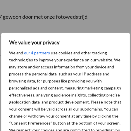
7 gewoon door met onze fotowedstrijd.
thema ‘een gezonde start!’.
We value your privacy
We and
our 4 partners
use cookies and other tracking
ma?
Upload hem hier >
technologies to improve your experience on our website. We
may store and/or access information from your device and
process the personal data, such as your IP address and
browsing data, for purposes like providing you with
personalized ads and content, measuring marketing campaign
effectiveness, analyzing audience insights, collecting precise
geolocation data, and product development. Please note that
your consent will be valid across all our subdomains. You can
change or withdraw your consent at any time by clicking the
“Consent Preferences” button at the bottom of your screen.
We respect your choices and are committed to providing you