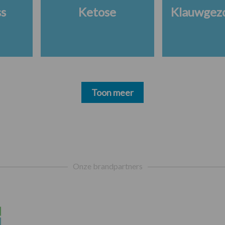
ss
Ketose
Klauwgez
Toon meer
Onze brandpartners