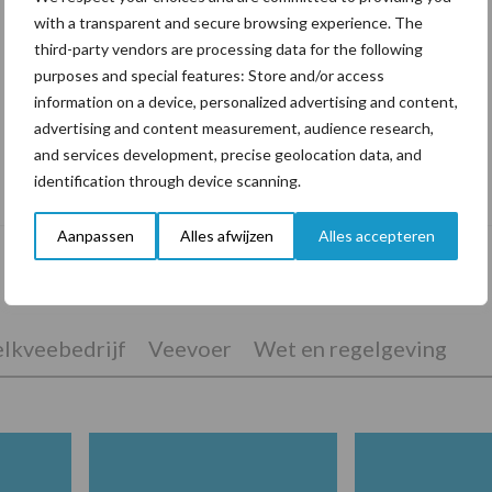
with a transparent and secure browsing experience. The
third-party vendors are processing data for the following
purposes and special features: Store and/or access
information on a device, personalized advertising and content,
advertising and content measurement, audience research,
Van onze partner Heemskerk
and services development, precise geolocation data, and
identification through device scanning.
Waardevolle informatie zit van binnen!
Aanpassen
Alles afwijzen
Alles accepteren
lkveebedrijf
Veevoer
Wet en regelgeving