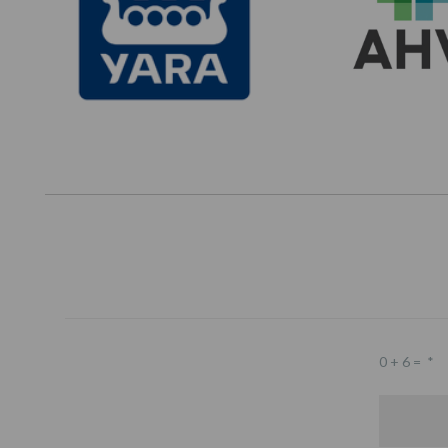
0 + 6 =
*