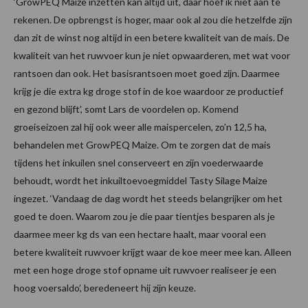
‘GrowPEQ Maize inzetten kan altijd uit, daar hoef ik niet aan te
rekenen. De opbrengst is hoger, maar ook al zou die hetzelfde zijn
dan zit de winst nog altijd in een betere kwaliteit van de mais. De
kwaliteit van het ruwvoer kun je niet opwaarderen, met wat voor
rantsoen dan ook. Het basisrantsoen moet goed zijn. Daarmee
krijg je die extra kg droge stof in de koe waardoor ze productief
en gezond blijft’, somt Lars de voordelen op. Komend
groeiseizoen zal hij ook weer alle maispercelen, zo’n 12,5 ha,
behandelen met GrowPEQ Maize. Om te zorgen dat de mais
tijdens het inkuilen snel conserveert en zijn voederwaarde
behoudt, wordt het inkuiltoevoegmiddel Tasty Silage Maize
ingezet. ‘Vandaag de dag wordt het steeds belangrijker om het
goed te doen. Waarom zou je die paar tientjes besparen als je
daarmee meer kg ds van een hectare haalt, maar vooral een
betere kwaliteit ruwvoer krijgt waar de koe meer mee kan. Alleen
met een hoge droge stof opname uit ruwvoer realiseer je een
hoog voersaldo’, beredeneert hij zijn keuze.