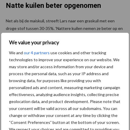
Natte kuilen beter opgenomen
Net als bij de maiskuil, streeft Lars naar een graskuil met een
droge stof tussen 30-35%. ‘Nattere kuilen nemen ze beter op en
gaan makkelijker door de koe. Het optimum is 35%. Zodra het
We value your privacy
ds% boven de 40 % komt, dan mis je weer opname van droge
stof’. Om te zorgen dat de conservering goed verloopt, vertrouwt
We and
our 4 partners
use cookies and other tracking
de maatschap al jaren op het inkuiltoevoegmiddel Powerstart
technologies to improve your experience on our website. We
Instant. ‘Powerstart is met name geschikt voor wat nattere
may store and/or access information from your device and
process the personal data, such as your IP address and
kuilen. Het zorgt ervoor dat er veel melkzuur gevormd wordt, wat
browsing data, for purposes like providing you with
melk drijvend en de smakelijkheid ten goede komt. Bacteriën in
personalized ads and content, measuring marketing campaign
een inkuiltoevoegmiddel hebben vocht nodig zodat deze hun
effectiveness, analyzing audience insights, collecting precise
werk kunnen doen, legt rundveespecialist George Luijten het
geolocation data, and product development. Please note that
belang van niet te droog inkuilen uit. ‘We proberen de eerste
your consent will be valid across all our subdomains. You can
snede binnen ongeveer een dag in de kuil te hebben, de
change or withdraw your consent at any time by clicking the
daaropvolgende grassnede schudden we niet. Het gras wordt
“Consent Preferences” button at the bottom of your screen.
gehakseld zodat we de kuil vaster aan kunnen rijden en de
We respect your choices and are committed to providing you