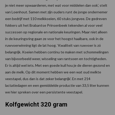
je niet meer opwaarderen, met wat voor middelen dan ook’, stelt
van Loenhout. Samen met zijn ouders runt de jonge ondernemer
een bedrijf met 110 melkkoeien, 60 stuks jongvee. De gedreven
fokkers uit het Brabantse Prinsenbeek tekenden al voor veel
successen op regionale en nationale keuringen. Maar niet alleen
in de keuringsring gaan ze voor het hoogst haalbare, ook in de
ruwvoerwinning ligt de lat hoog. ‘Kwaliteit van ruwvoer is zó
belangrijk. Koeien hebben continu te maken met schommelingen
van bijvoorbeeld weer, wisseling van rantsoen en tochtigheden.
Er is altijd wel iets. Met een goede kuil hou je de dieren gezond en
aan de melk. Op dit moment hebben we een wat oud melkte
veestapel, dus dan is dat zeker belangrijk’. En met 214
lactatiedagen en een gemiddelde productie van 33,5 liter kunnen
we hier spreken over een persistente veestapel.
Kolfgewicht 320 gram