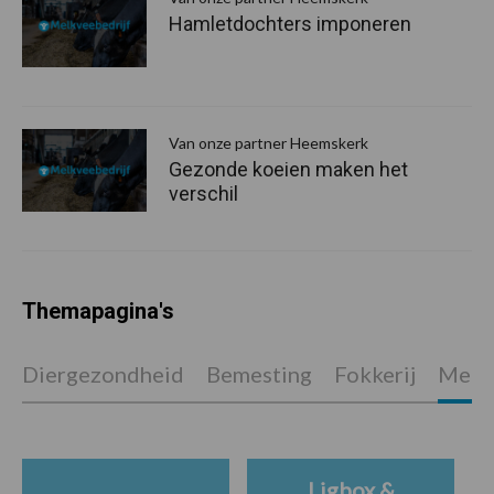
Hamletdochters imponeren
Van onze partner Heemskerk
Gezonde koeien maken het
verschil
Themapagina's
Diergezondheid
Bemesting
Fokkerij
Melkv
Ligbox &