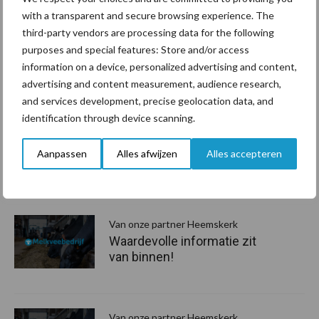
dichtheid verhogen. En ’s ochtends inkuilen. De temperatuur
with a transparent and secure browsing experience. The
waarmee het gras ingekuild wordt, zo komt het er ook uit. Als het
third-party vendors are processing data for the following
er al warm ingaat dan krijg je de temperatuur niet naar beneden’,
purposes and special features: Store and/or access
vertelt van Loenhout over zijn inkuilmanagement. Net als bij zijn
information on a device, personalized advertising and content,
advertising and content measurement, audience research,
mais wil hij het risico op kwaliteitsverlies zoveel mogelijk
and services development, precise geolocation data, and
beperken en wordt bij ieder kuil Powerstart ingezet voor de
identification through device scanning.
conservering.
Bron: Heemskerk
Aanpassen
Alles afwijzen
Alles accepteren
Aanbevolen voor jou!
P
S
Van onze partner Heemskerk
Waardevolle informatie zit
van binnen!
Van onze partner Heemskerk