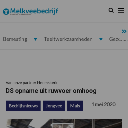
Spring
Door
Spring
Spring
naar
naar
naar
naar
Zoeken...
Zoek
Melkveebedrijf.nl
de
de
de
de
hoofdnavigatie
hoofd
eerste
voettekst
inhoud
sidebar
Bemesting
Teeltwerkzaamheden
Gezond
Van onze partner Heemskerk
DS opname uit ruwvoer omhoog
1 mei 2020
Bedrijfsnieuws
Jongvee
Mais