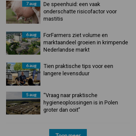
7 aug
De speenhuid: een vaak
onderschatte risicofactor voor
mastitis
6 aug
ForFarmers ziet volume en
marktaandeel groeien in krimpende
Nederlandse markt
6 aug
Tien praktische tips voor een
langere levensduur
5 aug
“Vraag naar praktische
hygieneoplossingen is in Polen
groter dan ooit”
Toon meer