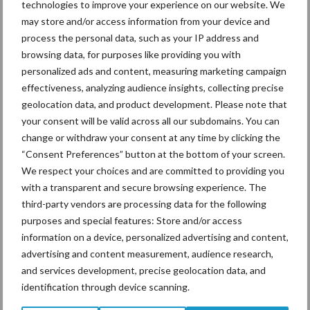
technologies to improve your experience on our website. We
may store and/or access information from your device and
process the personal data, such as your IP address and
De speenhuid: een vaak
browsing data, for purposes like providing you with
onderschatte risicofactor
personalized ads and content, measuring marketing campaign
voor mastitis
effectiveness, analyzing audience insights, collecting precise
geolocation data, and product development. Please note that
your consent will be valid across all our subdomains. You can
ForFarmers ziet volume en
change or withdraw your consent at any time by clicking the
marktaandeel groeien in
“Consent Preferences” button at the bottom of your screen.
krimpende Nederlandse
We respect your choices and are committed to providing you
markt
with a transparent and secure browsing experience. The
third-party vendors are processing data for the following
purposes and special features: Store and/or access
information on a device, personalized advertising and content,
Themapagina's
advertising and content measurement, audience research,
and services development, precise geolocation data, and
Diergezondheid
Bemesting
Fokkerij
Melkv
identification through device scanning.