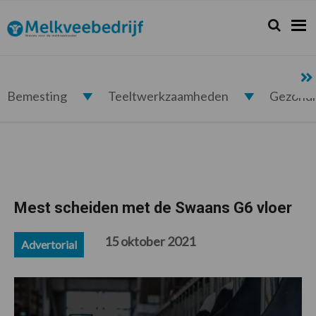
Spring
Door
Spring
Spring
naar
naar
naar
naar
Zoeken...
Zoek
Melkveebedrijf.nl
de
de
de
de
hoofdnavigatie
hoofd
eerste
voettekst
inhoud
sidebar
Bemesting
Teeltwerkzaamheden
Gezond
Mest scheiden met de Swaans G6 vloer
15 oktober 2021
Advertorial