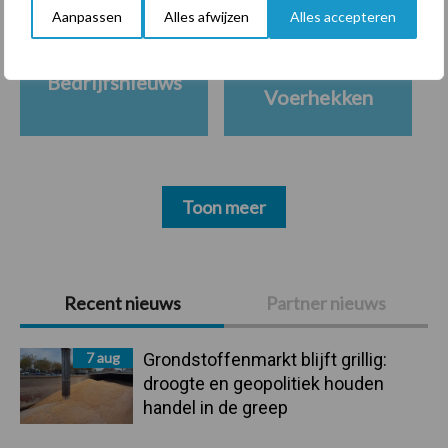
Aanpassen
Alles afwijzen
Alles accepteren
Ligbox &
Bedrijfsnieuws
Voerhekken
Toon meer
Primaire
Recent nieuws
Partner nieuws
Sidebar
7 aug
Grondstoffenmarkt blijft grillig:
droogte en geopolitiek houden
handel in de greep