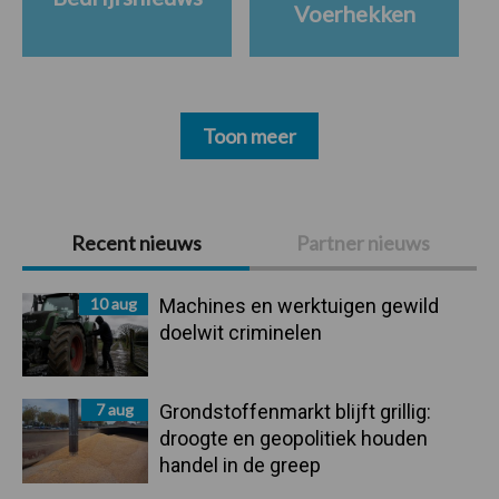
Voerhekken
Toon meer
Primaire
Recent nieuws
Partner nieuws
Sidebar
10 aug
Machines en werktuigen gewild
doelwit criminelen
7 aug
Grondstoffenmarkt blijft grillig:
droogte en geopolitiek houden
handel in de greep