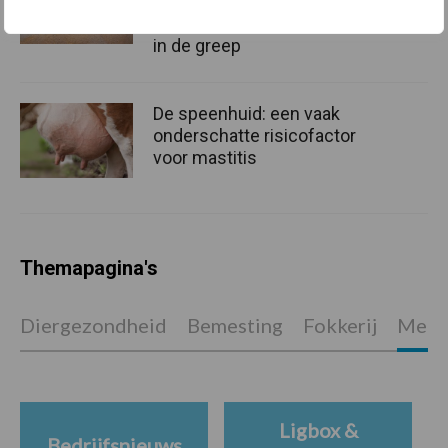
grillig: droogte en
geopolitiek houden handel
in de greep
De speenhuid: een vaak
onderschatte risicofactor
voor mastitis
Themapagina's
Diergezondheid
Bemesting
Fokkerij
Melkv
Ligbox &
Bedrijfsnieuws