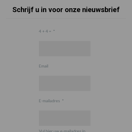
Schrijf u in voor onze nieuwsbrief
4 + 4 =
*
Email
E-mailadres
*
Vul hier uw e-mailadres in