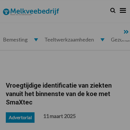
Spring
Door
Spring
Spring
naar
naar
naar
naar
Zoeken...
Zoek
Melkveebedrijf.nl
de
de
de
de
hoofdnavigatie
hoofd
eerste
voettekst
inhoud
sidebar
Bemesting
Teeltwerkzaamheden
Gezond
Vroegtijdige identificatie van ziekten
vanuit het binnenste van de koe met
SmaXtec
11 maart 2025
Advertorial