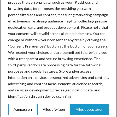
process the personal data, such as your IP address and
browsing data, for purposes like providing you with
+31 611 586 93 (Noord-Nederland)
personalized ads and content, measuring marketing campaign
+31 625 345 566 (Zuid-Nederland)
effectiveness, analyzing audience insights, collecting precise
geolocation data, and product development. Please note that
Of bezoek onze website
www.smaxtec.com
voor meer
your consent will be valid across all our subdomains. You can
informatie.
change or withdraw your consent at any time by clicking the
“Consent Preferences” button at the bottom of your screen.
We respect your choices and are committed to providing you
with a transparent and secure browsing experience. The
Aanbevolen voor jou!
third-party vendors are processing data for the following
purposes and special features: Store and/or access
Machines en werktuigen
information on a device, personalized advertising and content,
gewild doelwit criminelen
advertising and content measurement, audience research,
and services development, precise geolocation data, and
identification through device scanning.
Aanpassen
Alles afwijzen
Alles accepteren
Grondstoffenmarkt blijft