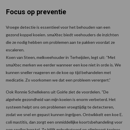
Focus op preventie
Vroege detectie is essentieel voor het behouden van een
gezond koppel koeien. smaXtec biedt veehouders de inzichten
die ze nodig hebben om problemen aan te pakken voordat ze
escaleren.
Koen van Steen, melkveehouder in Terheijden, legt uit: “Met
smaXtec merken we eerder wanneer een koe niet in orde is. We
kunnen sneller reageren en de koe op tijd behandelen met
medicatie. Zo voorkomen we dat een probleem verergert.”
Ook Ronnie Schellekens uit Goirle ziet de voordelen. “De
algehele gezondheid van mijn koeien is enorm verbeterd. Het
systeem helpt ons om problemen vroegtijdig te detecteren,
zodat we snel en gepast kunnen ingrijpen. Ontwikkelt een koe E.
coli mastitis, dan zorgt een onmiddellijke koortsbehandeling voor
een sneller herstel. Ze blijft gehydrateerd en elimineert toxines