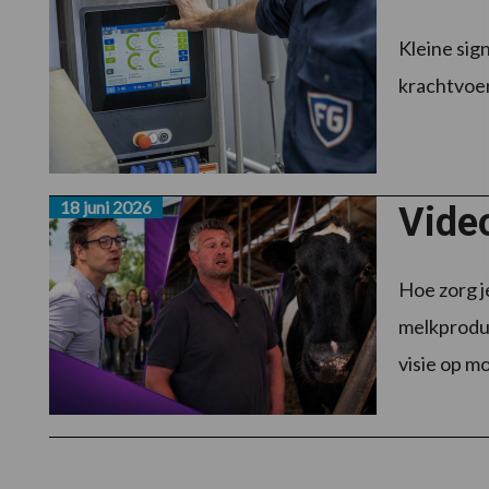
Kleine sig
krachtvoer
18 juni 2026
Video
Hoe zorg j
melkproduc
visie op mo