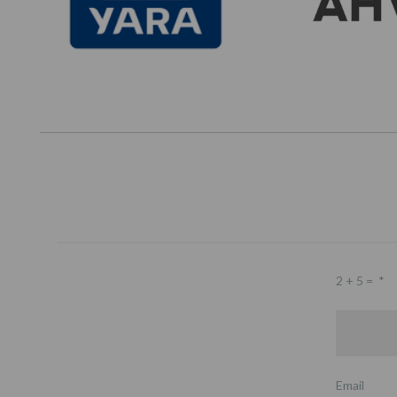
2 + 5 =
*
Email