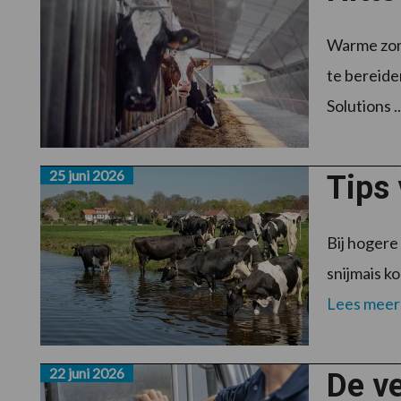
Warme zom
te bereide
Solutions ..
25 juni 2026
Tips 
Bij hogere
snijmais k
Lees meer
22 juni 2026
De v