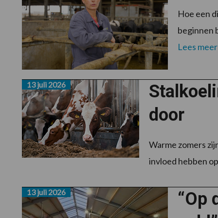
Hoe een di
beginnen b
Lees meer
13 juli 2026
Stalkoel
door
Warme zomers zijn
invloed hebben op 
13 juli 2026
“Op d