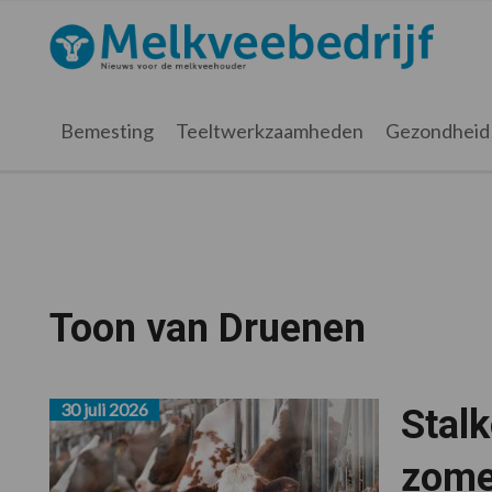
Spring
Door
Spring
naar
naar
naar
Melkveebedrijf.nl
de
de
de
hoofdnavigatie
hoofd
voettekst
inhoud
Bemesting
Teeltwerkzaamheden
Gezondheid
Toon van Druenen
30 juli 2026
Stalk
zome