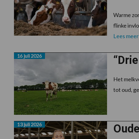
Warme zom
flinke inv
Lees meer
16 juli 2026
“Drie
Het melkvee
tot oud, ge
13 juli 2026
Ouder