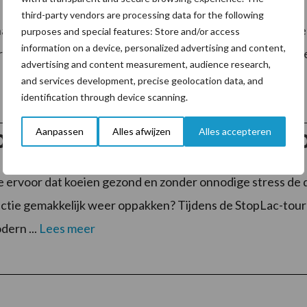
third-party vendors are processing data for the following
nalen, grote impact Je melkrobot verzamelt dagelijks dui
purposes and special features: Store and/or access
information on a device, personalized advertising and content,
opname, bezoekfrequentie, activiteit, restvoer en lactatie
advertising and content measurement, audience research,
and services development, precise geolocation data, and
identification through device scanning.
: terugblik op de StopLac-t
Aanpassen
Alles afwijzen
Alles accepteren
e ervoor dat koeien gezond en zonder onnodige stress de 
tie gemakkelijk weer oppakken? Tijdens de StopLac-tou
dern ...
Lees meer