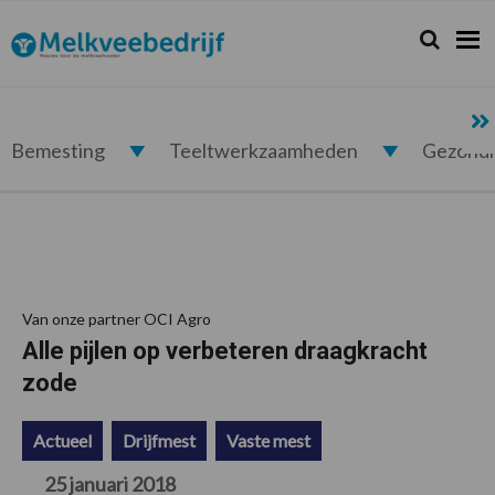
Spring
Door
Spring
Spring
naar
naar
naar
naar
Zoeken...
Zoek
Melkveebedrijf.nl
de
de
de
de
hoofdnavigatie
hoofd
eerste
voettekst
inhoud
sidebar
Bemesting
Teeltwerkzaamheden
Gezond
Van onze partner OCI Agro
Alle pijlen op verbeteren draagkracht
zode
Actueel
Drijfmest
Vaste mest
25 januari 2018