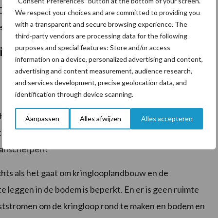
“Consent Preferences” button at the bottom of your screen.
De sector en keten wil eraan werken en werkt er op dit
We respect your choices and are committed to providing you
with a transparent and secure browsing experience. The
gedane werk teniet te doen.
third-party vendors are processing data for the following
purposes and special features: Store and/or access
wil LTO Nederland op hoofdlijnen een
information on a device, personalized advertising and content,
advertising and content measurement, audience research,
and services development, precise geolocation data, and
identification through device scanning.
r dat de economische doorrekening is afgerond en
e haalbaarheid van de KRW-doelen loopt. Procesmatig
Aanpassen
Alles afwijzen
Alles accepteren
wat is de bewegingsruimte nog; doet de economische
 aanscherpen?
hts als het gaat om kringlooplandbouw en de
e leggen in de bodem is beperkt. En er is geen ruimte
tstromen om de kringloop rond te maken en bodem en