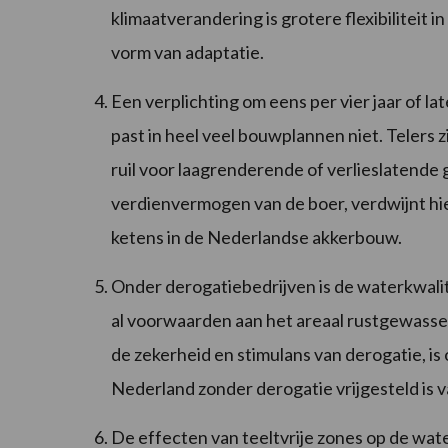
klimaatverandering is grotere flexibiliteit
vorm van adaptatie.
Een verplichting om eens per vier jaar of la
past in heel veel bouwplannen niet. Telers
ruil voor laagrenderende of verlieslatende
verdienvermogen van de boer, verdwijnt hi
ketens in de Nederlandse akkerbouw.
Onder derogatiebedrijven is de waterkwali
al voorwaarden aan het areaal rustgewassen
de zekerheid en stimulans van derogatie, is
Nederland zonder derogatie vrijgesteld is 
De effecten van teeltvrije zones op de wate