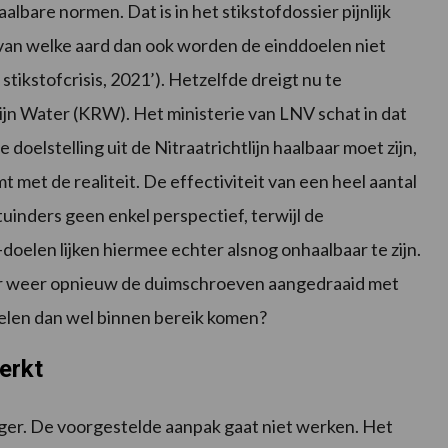
bare normen. Dat is in het stikstofdossier pijnlijk
t van welke aard dan ook worden de einddoelen niet
tikstofcrisis, 2021’). Hetzelfde dreigt nu te
lijn Water (KRW). Het ministerie van LNV schat in dat
doelstelling uit de Nitraatrichtlijn haalbaar moet zijn,
met de realiteit. De effectiviteit van een heel aantal
uinders geen enkel perspectief, terwijl de
oelen lijken hiermee echter alsnog onhaalbaar te zijn.
ar weer opnieuw de duimschroeven aangedraaid met
oelen dan wel binnen bereik komen?
erkt
nger. De voorgestelde aanpak gaat niet werken. Het