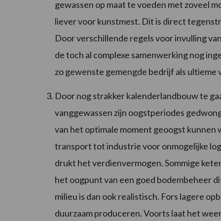
gewassen op maat te voeden met zoveel mogel
liever voor kunstmest. Dit is direct tegens
Door verschillende regels voor invulling 
de toch al complexe samenwerking nog inge
zo gewenste gemengde bedrijf als ultieme 
Door nog strakker kalenderlandbouw te gaa
vanggewassen zijn oogstperiodes gedwonge
van het optimale moment geoogst kunnen wor
transport tot industrie voor onmogelijke lo
drukt het verdienvermogen. Sommige ketens
het oogpunt van een goed bodembeheer dit 
milieu is dan ook realistisch. Fors lagere o
duurzaam produceren. Voorts laat het weer zi