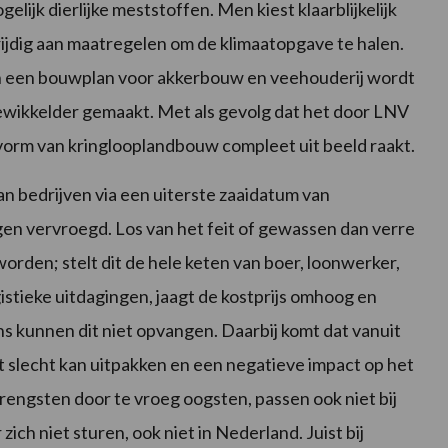
ijk dierlijke meststoffen. Men kiest klaarblijkelijk
trijdig aan maatregelen om de klimaatopgave te halen.
van een bouwplan voor akkerbouw en veehouderij wordt
wikkelder gemaakt. Met als gevolg dat het door LNV
vorm van kringlooplandbouw compleet uit beeld raakt.
n bedrijven via een uiterste zaaidatum van
n vervroegd. Los van het feit of gewassen dan verre
den; stelt dit de hele keten van boer, loonwerker,
gistieke uitdagingen, jaagt de kostprijs omhoog en
 kunnen dit niet opvangen. Daarbij komt dat vanuit
slecht kan uitpakken en een negatieve impact op het
pbrengsten door te vroeg oogsten, passen ook niet bij
ch niet sturen, ook niet in Nederland. Juist bij