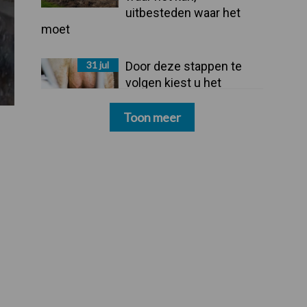
uitbesteden waar het
moet
31 jul
Door deze stappen te
volgen kiest u het
dipmiddel dat bij uw
bedrijf past
Toon meer