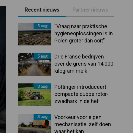
Recent nieuws
Partner nieuws
Primaire
Sidebar
5 aug
“Vraag naar praktische
hygieneoplossingen is in
Polen groter dan ooit”
5 aug
Drie Franse bedrijven
over de grens van 14.000
kilogram melk
3 aug
Pöttinger introduceert
compacte dubbelrotor-
zwadhark in de hef
3 aug
Voorkeur voor eigen
mechanisatie: zelf doen
waar het kan,