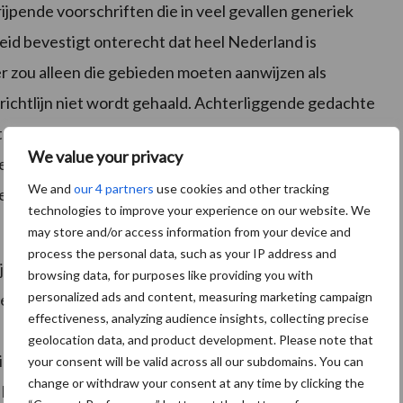
ijpende voorschriften die in veel gevallen generiek
eid bevestigt onterecht dat heel Nederland is
 zou alleen die gebieden moeten aanwijzen als
richtlijn niet wordt gehaald. Achterliggende gedachte
kt ons maar al te bekend in de oren. Data, invulling
We value your privacy
 lucht en vanaf de weg te controleren. Het effect is
We and
our 4 partners
use cookies and other tracking
e en de motivatie van boeren om tot verbetering te
technologies to improve your experience on our website. We
may store and/or access information from your device and
process the personal data, such as your IP address and
ij zien maar één uitweg; we moeten de omslag maken
browsing data, for purposes like providing you with
personalized ads and content, measuring marketing campaign
erceelsniveau zorgen voor een gezond gewas en een
effectiveness, analyzing audience insights, collecting precise
e afgelopen paar jaar genoeg bouwstenen voor
geolocation data, and product development. Please note that
 ingezet; zoals het Deltaplan Agrarisch Waterbeheer
your consent will be valid across all our subdomains. You can
change or withdraw your consent at any time by clicking the
 Maar dan moet LNV wel met ons in gesprek gaan om