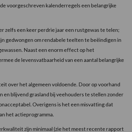
 in de voorgeschreven kalenderregels een belangrijke
ter zelfs een keer perdrie jaar een rustgewas te telen;
 zijn gedwongen om rendabele teelten te beëindigen in
 gewassen. Naast een enorm effect op het
ermee de levensvatbaarheid van een aantal belangrijke
teit over het algemeen voldoende. Door op voorhand
 en blijvend grasland bij veehouders te stellen zonder
 onacceptabel. Overigens is het een misvatting dat
van het actieprogramma.
rkwaliteit zijn minimaal (zie het meest recente rapport