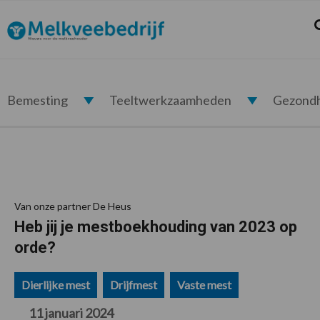
Spring
Door
Spring
Spring
naar
naar
naar
naar
Z
Melkveebedrijf.nl
de
de
de
de
hoofdnavigatie
hoofd
eerste
voettekst
inhoud
sidebar
Bemesting
Teeltwerkzaamheden
Gezond
Van onze partner De Heus
Heb jij je mestboekhouding van 2023 op
orde?
Dierlijke mest
Drijfmest
Vaste mest
11 januari 2024