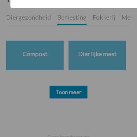
Diergezondheid
Bemesting
Fokkerij
Melkv
Compost
Dierlijke mest
Toon meer
Footer
Onze brandpartners