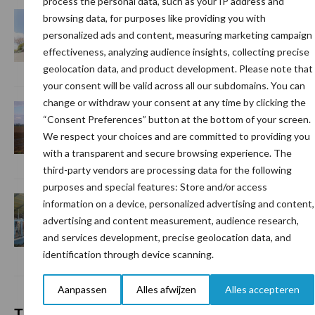
process the personal data, such as your IP address and
S
Van onze partner De Heus
browsing data, for purposes like providing you with
De Heus rondt overname CJ
personalized ads and content, measuring marketing campaign
Feed & Care af
effectiveness, analyzing audience insights, collecting precise
geolocation data, and product development. Please note that
your consent will be valid across all our subdomains. You can
change or withdraw your consent at any time by clicking the
Van onze partner De Heus
“Consent Preferences” button at the bottom of your screen.
Bemesting 2026: zo haal je
We respect your choices and are committed to providing you
meer uit minder stikstof
with a transparent and secure browsing experience. The
third-party vendors are processing data for the following
purposes and special features: Store and/or access
Van onze partner De Heus
information on a device, personalized advertising and content,
Stefan Galesloot investeert
advertising and content measurement, audience research,
in stal en voer voor rust op
and services development, precise geolocation data, and
het erf
identification through device scanning.
Aanpassen
Alles afwijzen
Alles accepteren
Themapagina's