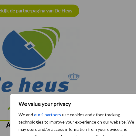
kijk de partnerpagina van De Heus
We value your privacy
We and
our 4 partners
use cookies and other tracking
technologies to improve your experience on our website. We
Aanbevolen voor jou!
P
may store and/or access information from your device and