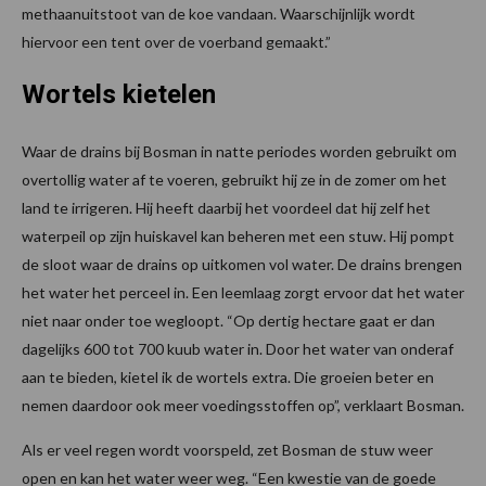
methaanuitstoot van de koe vandaan. Waarschijnlijk wordt
hiervoor een tent over de voerband gemaakt.”
Wortels kietelen
Waar de drains bij Bosman in natte periodes worden gebruikt om
overtollig water af te voeren, gebruikt hij ze in de zomer om het
land te irrigeren. Hij heeft daarbij het voordeel dat hij zelf het
waterpeil op zijn huiskavel kan beheren met een stuw. Hij pompt
de sloot waar de drains op uitkomen vol water. De drains brengen
het water het perceel in. Een leemlaag zorgt ervoor dat het water
niet naar onder toe wegloopt. “Op dertig hectare gaat er dan
dagelijks 600 tot 700 kuub water in. Door het water van onderaf
aan te bieden, kietel ik de wortels extra. Die groeien beter en
nemen daardoor ook meer voedingsstoffen op”, verklaart Bosman.
Als er veel regen wordt voorspeld, zet Bosman de stuw weer
open en kan het water weer weg. “Een kwestie van de goede