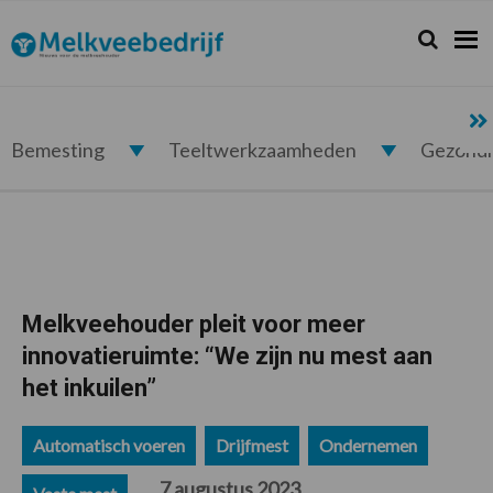
Spring
Door
Spring
Spring
naar
naar
naar
naar
Zoeken...
Zoek
Melkveebedrijf.nl
de
de
de
de
hoofdnavigatie
hoofd
eerste
voettekst
inhoud
sidebar
Bemesting
Teeltwerkzaamheden
Gezond
Melkveehouder pleit voor meer
innovatieruimte: “We zijn nu mest aan
het inkuilen”
Automatisch voeren
Drijfmest
Ondernemen
7 augustus 2023