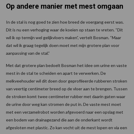
Op andere manier met mest omgaan
In de stal is nog goed te zien hoe breed de voergang eerst was.
Dit is nu een verhoging waar de koeien op staan te vreten. “Dit
wil ik op termijn wel gelijkvloers maken”, vertelt Bosman. “Maar
dat wil ik graag tegelijk doen moet met mijn grotere plan voor
aanpassing van de stal.”
Met dat grotere plan bedoelt Bosman het idee om urine en vaste
mest in de stal te scheiden en apart te verwerken. De
melkveehouder wil dit doen door geprofileerde rubberen stroken
van veertig centimeter breed op de vloer aan te brengen. Tussen
de stroken komt twee centimeter rubber met daarin gaten waar
de urine door weg kan stromen de put in. De vaste mest moet
met een verzamelrobot worden afgevoerd naar een opslag met
een bodem van drainagezand die aan de onderkant wordt
afgesloten met plastic. Zo kan vocht uit de mest lopen en via een