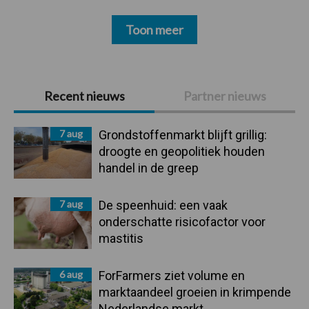
Toon meer
Primaire
Recent nieuws
Partner nieuws
Sidebar
7 aug
Grondstoffenmarkt blijft grillig:
droogte en geopolitiek houden
handel in de greep
7 aug
De speenhuid: een vaak
onderschatte risicofactor voor
mastitis
6 aug
ForFarmers ziet volume en
marktaandeel groeien in krimpende
Nederlandse markt