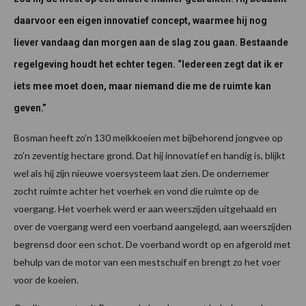
daarvoor een eigen innovatief concept, waarmee hij nog
liever vandaag dan morgen aan de slag zou gaan. Bestaande
regelgeving houdt het echter tegen. “Iedereen zegt dat ik er
iets mee moet doen, maar niemand die me de ruimte kan
geven.”
Bosman heeft zo’n 130 melkkoeien met bijbehorend jongvee op
zo’n zeventig hectare grond. Dat hij innovatief en handig is, blijkt
wel als hij zijn nieuwe voersysteem laat zien. De ondernemer
zocht ruimte achter het voerhek en vond die ruimte op de
voergang. Het voerhek werd er aan weerszijden uitgehaald en
over de voergang werd een voerband aangelegd, aan weerszijden
begrensd door een schot. De voerband wordt op en afgerold met
behulp van de motor van een mestschuif en brengt zo het voer
voor de koeien.