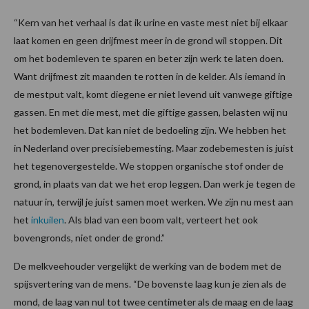
“Kern van het verhaal is dat ik urine en vaste mest niet bij elkaar
laat komen en geen drijfmest meer in de grond wil stoppen. Dit
om het bodemleven te sparen en beter zijn werk te laten doen.
Want drijfmest zit maanden te rotten in de kelder. Als iemand in
de mestput valt, komt diegene er niet levend uit vanwege giftige
gassen. En met die mest, met die giftige gassen, belasten wij nu
het bodemleven. Dat kan niet de bedoeling zijn. We hebben het
in Nederland over precisiebemesting. Maar zodebemesten is juist
het tegenovergestelde. We stoppen organische stof onder de
grond, in plaats van dat we het erop leggen. Dan werk je tegen de
natuur in, terwijl je juist samen moet werken. We zijn nu mest aan
het
inkuilen
. Als blad van een boom valt, verteert het ook
bovengronds, niet onder de grond.”
De melkveehouder vergelijkt de werking van de bodem met de
spijsvertering van de mens. “De bovenste laag kun je zien als de
mond, de laag van nul tot twee centimeter als de maag en de laag