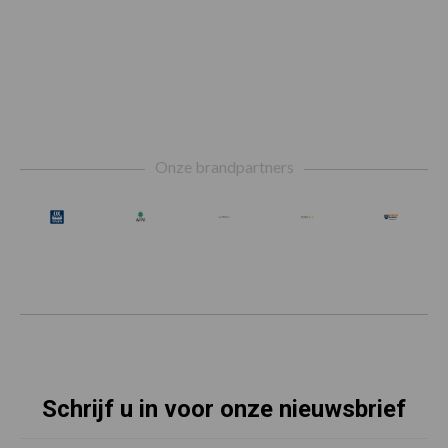
Footer
Onze brandpartners
Schrijf u in voor onze nieuwsbrief