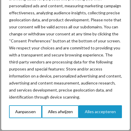
Ook lucht uit de mestput benutten
personalized ads and content, measuring marketing campaign
effectiveness, analyzing audience insights, collecting precise
geolocation data, and product development. Please note that
Een ander onderdeel van het plan van Bosman is het afzuigen van
your consent will be valid across all our subdomains. You can
lucht uit de mestput om hiermee het grasland via drainagebuizen
change or withdraw your consent at any time by clicking the
te beluchten. Dit kan gerealiseerd worden zonder al te grote
“Consent Preferences” button at the bottom of your screen.
aanpassingen aan de stal. De melkveehouder is hier daarom ook al
We respect your choices and are committed to providing you
druk mee aan het experimenteren en profiteert daarbij van de
with a transparent and secure browsing experience. The
ervaring die hij in het verleden opdeed als medewerker van een
third-party vendors are processing data for the following
drainagebedrijf.
purposes and special features: Store and/or access
information on a device, personalized advertising and content,
Een luchtpomp zuigt de lucht uit de put en blaast dit op 0,08 bar
advertising and content measurement, audience research,
in een speciaal daarvoor aangelegd systeem van drainagebuizen
and services development, precise geolocation data, and
van in totaal vier kilometer lengte. De buizen liggen op zestig
identification through device scanning.
centimeter diepte op een afstand van acht meter in een
graslandperceel
van drie hectare. Ammoniak uit de put wordt zo
Aanpassen
Alles afwijzen
Alles accepteren
in de grond geblazen en komt beschikbaar voor de
plantenwortels. Methaangas oxideert dankzij aerobe bacteriën in