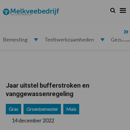
Spring
Door
Spring
Spring
naar
naar
naar
naar
Zoeken...
Zoek
Melkveebedrijf.nl
de
de
de
de
hoofdnavigatie
hoofd
eerste
voettekst
inhoud
sidebar
Bemesting
Teeltwerkzaamheden
Gezond
Jaar uitstel bufferstroken en
vanggewassenregeling
Gras
Groenbemester
Mais
14 december 2022