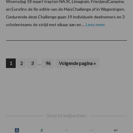
Woensdag 18 maart trapten NAJK, Limagrain, FrieslandCampina
en Eurofins de 8e editie van de MaïsChallenge af in Wageningen.
Gedurende deze Challenge gaan 19 individuele deelnemers en 3
scholenteams de strijd met elkaar aan en ...
Lees meer
Interim
Pagina
Pagina
Pagina
Pagina
Ga
1
2
3
96
Volgende pagina »
…
naar
pagina's
zijn
weggelaten
Footer
Onze brandpartners