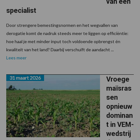
van een
specialist
Door strengere bemestingsnormen en het wegvallen van
derogatie komt de nadruk steeds meer te liggen op efficiëntie:
hoe haal je met minder input toch voldoende opbrengst én
kwaliteit van het land? Daarbij verschuift de aandacht ...
Lees meer
31 maart 2026
Vroege
maïsras
sen
opnieuw
dominan
t in VEM-
wedstrij