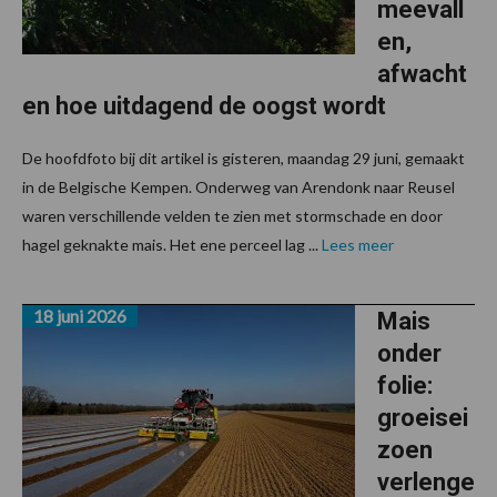
meevall
en,
afwacht
en hoe uitdagend de oogst wordt
De hoofdfoto bij dit artikel is gisteren, maandag 29 juni, gemaakt
in de Belgische Kempen. Onderweg van Arendonk naar Reusel
waren verschillende velden te zien met stormschade en door
hagel geknakte mais. Het ene perceel lag ...
Lees meer
18 juni 2026
Mais
onder
folie:
groeisei
zoen
verlenge