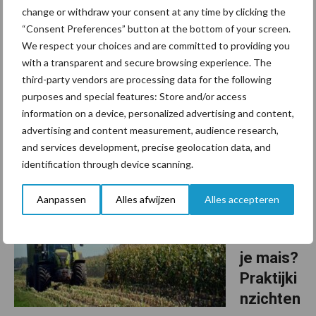
groeista
change or withdraw your consent at any time by clicking the
dium
“Consent Preferences” button at the bottom of your screen.
We respect your choices and are committed to providing you
Yara heeft de biostimulant YaraAmplix Optivi geïntroduceerd
with a transparent and secure browsing experience. The
voor toepassing in de maisteelt. Het middel is bedoeld voor
third-party vendors are processing data for the following
gebruik in het 4-6 bladstadium, waarin de aanleg van de
purposes and special features: Store and/or access
kolfstructuur plaatsvindt en de plant gevoelig is voor ...
information on a device, personalized advertising and content,
Lees meer
advertising and content measurement, audience research,
and services development, precise geolocation data, and
identification through device scanning.
7 april 2026
Hoe haal
je meer
Aanpassen
Alles afwijzen
Alles accepteren
voederw
aarde uit
je mais?
Praktijki
nzichten