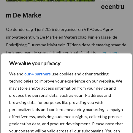
ecentru
m De Marke
Op donderdag 4 juni 2026 de organiseren VK-Oost, Agro-
innovatiecentrum De Marke en Waterschap Rijn en IJssel de
Praktijkdag Duurzame Maisteelt. Tijdens deze themadag staat de
toekomst van de snijmaisteelt centraal. Daarbij is ...
Lees meer
We value your privacy
28 mei 2026
Yara
We and
our 4 partners
use cookies and other tracking
introduc
technologies to improve your experience on our website. We
may store and/or access information from your device and
eert
process the personal data, such as your IP address and
biostimu
browsing data, for purposes like providing you with
lant voor
personalized ads and content, measuring marketing campaign
mais in
effectiveness, analyzing audience insights, collecting precise
vroeg
geolocation data, and product development. Please note that
your consent will be valid across all our subdomains. You can