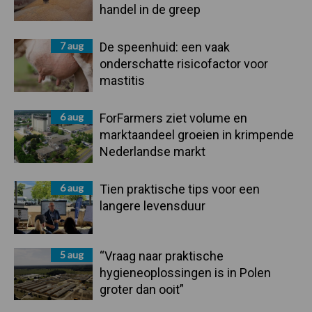
handel in de greep
7 aug
De speenhuid: een vaak
onderschatte risicofactor voor
mastitis
6 aug
ForFarmers ziet volume en
marktaandeel groeien in krimpende
Nederlandse markt
6 aug
Tien praktische tips voor een
langere levensduur
5 aug
“Vraag naar praktische
hygieneoplossingen is in Polen
groter dan ooit”