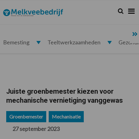
Spring
Door
Spring
Spring
naar
naar
naar
naar
Zoeken...
Zoek
Melkveebedrijf.nl
de
de
de
de
hoofdnavigatie
hoofd
eerste
voettekst
inhoud
sidebar
Bemesting
Teeltwerkzaamheden
Gezond
Juiste groenbemester kiezen voor
mechanische vernietiging vanggewas
Groenbemester
Mechanisatie
27 september 2023