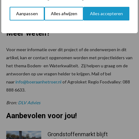
grondbewerking. Stef: “Eigenlijk zouden we deze proef willen
voortzetten over meerdere jaren. Wellicht kan dat, als we ons
Aanpassen
Alles afwijzen
Alles accepteren
beperken tot één perceel.”
Meer weten?
Voor meer informatie over dit project of de onderwerpen in dit
artikel, kan er contact opgenomen worden met projectleiders van
het thema Bodem- en Waterkwaliteit. Zij helpen u graag om de
antwoorden op uw vragen helder te krijgen. Mail of bel
naar
info@boeraanhetroer.nl
of Agroloket Regio Foodvalley: 088
888 6633.
Bron:
DLV Advies
Aanbevolen voor jou!
Grondstoffenmarkt blijft