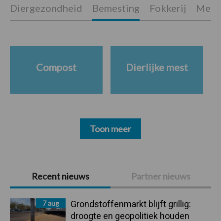
Diergezondheid
Bemesting
Fokkerij
Melkv
Compost
Dierlijke mest
Toon meer
Primaire
Recent nieuws
Partner nieuws
Sidebar
7 aug
Grondstoffenmarkt blijft grillig:
droogte en geopolitiek houden