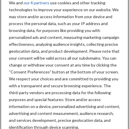
We and
our 4 partners
use cookies and other tracking
draagt evenmin bij aan extra draagkracht van de grond, wat rogge
technologies to improve your experience on our website. We
weer wel doet.
may store and/or access information from your device and
process the personal data, such as your IP address and
Grotere wortelmassa bij onderzaai
browsing data, for purposes like providing you with
personalized ads and content, measuring marketing campaign
Stef: “Wat ook bleek: alle onderzaaigewassen hadden een
effectiveness, analyzing audience insights, collecting precise
grotere wortelmassa dan de nazaaigewassen. Rogge of graan
geolocation data, and product development. Please note that
levert bijvoorbeeld duidelijk meer draagkracht op en onttrekt
your consent will be valid across all our subdomains. You can
verhoudingsgewijs ook minder vocht. In een droog jaar hou je dan
change or withdraw your consent at any time by clicking the
“Consent Preferences” button at the bottom of your screen.
meer vocht over voor de maïs.” Nadeel is echter dat rogge weer
We respect your choices and are committed to providing you
niet geschikt is voor onderzaai. Dat kun je alleen na de maïs
with a transparent and secure browsing experience. The
zaaien, vóór 1 oktober.”
third-party vendors are processing data for the following
Het blijft puzzelen
purposes and special features: Store and/or access
information on a device, personalized advertising and content,
advertising and content measurement, audience research,
En zo blijft er nog heel wat te puzzelen en te stoeien met de
and services development, precise geolocation data, and
vanggewassen en de diverse vormen van vernietiging en
identification through device scanning.