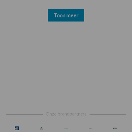
Toon meer
Footer
Onze brandpartners