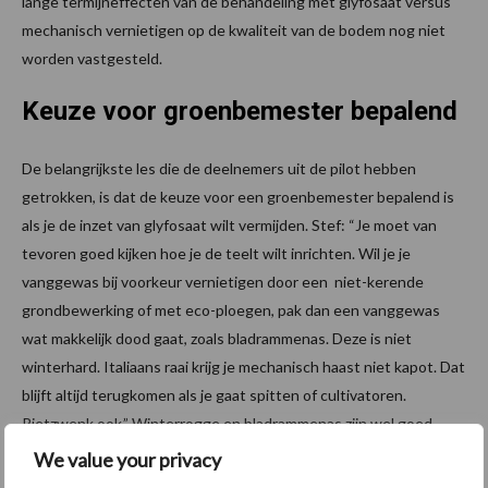
lange termijneffecten van de behandeling met glyfosaat versus
mechanisch vernietigen op de kwaliteit van de bodem nog niet
worden vastgesteld.
Keuze voor groenbemester bepalend
De belangrijkste les die de deelnemers uit de pilot hebben
getrokken, is dat de keuze voor een groenbemester bepalend is
als je de inzet van glyfosaat wilt vermijden. Stef: “Je moet van
tevoren goed kijken hoe je de teelt wilt inrichten. Wil je je
vanggewas bij voorkeur vernietigen door een niet-kerende
grondbewerking of met eco-ploegen, pak dan een vanggewas
wat makkelijk dood gaat, zoals bladrammenas. Deze is niet
winterhard. Italiaans raai krijg je mechanisch haast niet kapot. Dat
blijft altijd terugkomen als je gaat spitten of cultivatoren.
Rietzwenk ook.” Winterrogge en bladrammenas zijn wel goed
mechanisch te doden. Nadeel daarvan is dat met name
We value your privacy
bladrammenas niet zo geschikt is voor onderzaai. Bladrammenas