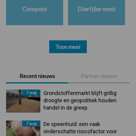
Compost
Dierlijke mest
Toon meer
Primaire
Recent nieuws
Partner nieuws
Sidebar
7 aug
Grondstoffenmarkt blijft grillig:
droogte en geopolitiek houden
handel in de greep
7 aug
De speenhuid: een vaak
onderschatte risicofactor voor