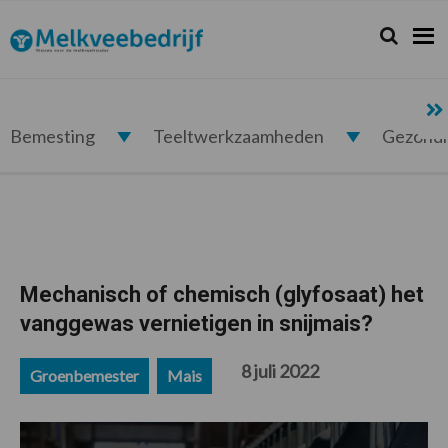
Spring
Door
Spring
Spring
naar
naar
naar
naar
Zoeken...
Zoek
Melkveebedrijf.nl
de
de
de
de
hoofdnavigatie
hoofd
eerste
voettekst
inhoud
sidebar
Bemesting
Teeltwerkzaamheden
Gezond
Mechanisch of chemisch (glyfosaat) het
vanggewas vernietigen in snijmais?
8 juli 2022
Groenbemester
Mais