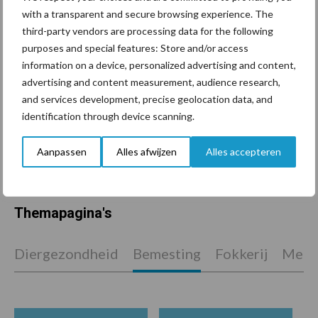
De speenhuid: een vaak
with a transparent and secure browsing experience. The
onderschatte risicofactor
third-party vendors are processing data for the following
voor mastitis
purposes and special features: Store and/or access
information on a device, personalized advertising and content,
advertising and content measurement, audience research,
and services development, precise geolocation data, and
ForFarmers ziet volume en
marktaandeel groeien in
identification through device scanning.
krimpende Nederlandse
markt
Aanpassen
Alles afwijzen
Alles accepteren
Themapagina's
Diergezondheid
Bemesting
Fokkerij
Melkv