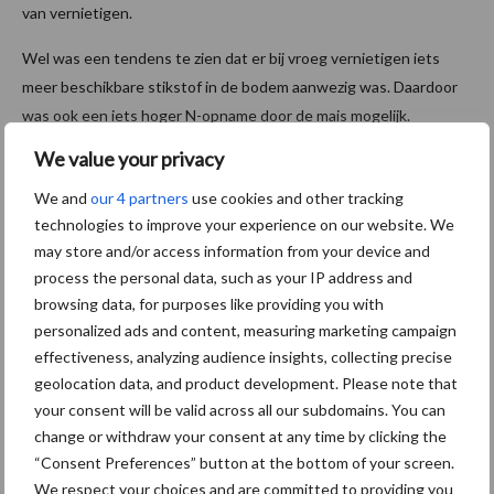
van vernietigen.
Wel was een tendens te zien dat er bij vroeg vernietigen iets
meer beschikbare stikstof in de bodem aanwezig was. Daardoor
was ook een iets hoger N-opname door de mais mogelijk.
Daarnaast lijkt een intensieve bewerking met de frees iets meer
We value your privacy
beschikbare stikstof te geven dan vernietigen met de schijveneg
We and
our 4 partners
use cookies and other tracking
of met glyfosaat.
technologies to improve your experience on our website. We
Bron:
WUR
may store and/or access information from your device and
process the personal data, such as your IP address and
Aanbevolen voor jou!
browsing data, for purposes like providing you with
personalized ads and content, measuring marketing campaign
effectiveness, analyzing audience insights, collecting precise
Grondstoffenmarkt blijft
grillig: droogte en
geolocation data, and product development. Please note that
geopolitiek houden handel
your consent will be valid across all our subdomains. You can
in de greep
change or withdraw your consent at any time by clicking the
“Consent Preferences” button at the bottom of your screen.
We respect your choices and are committed to providing you