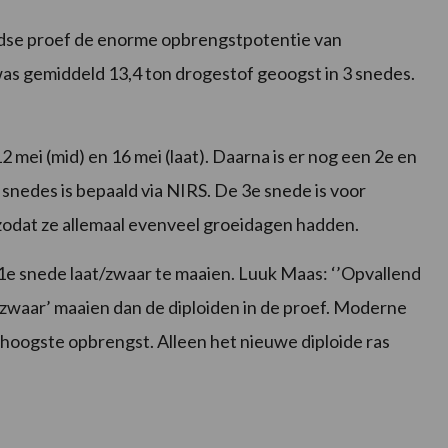
ndse proef de enorme opbrengstpotentie van
as gemiddeld 13,4 ton drogestof geoogst in 3 snedes.
2 mei (mid) en 16 mei (laat). Daarna is er nog een 2e en
nedes is bepaald via NIRS. De 3e snede is voor
 zodat ze allemaal evenveel groeidagen hadden.
e snede laat/zwaar te maaien. Luuk Maas: ‘’Opvallend
‘zwaar’ maaien dan de diploiden in de proef. Moderne
e hoogste opbrengst. Alleen het nieuwe diploide ras