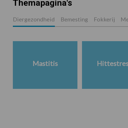
Themapagina's
Diergezondheid
Bemesting
Fokkerij
Me
Mastitis
Hittestre