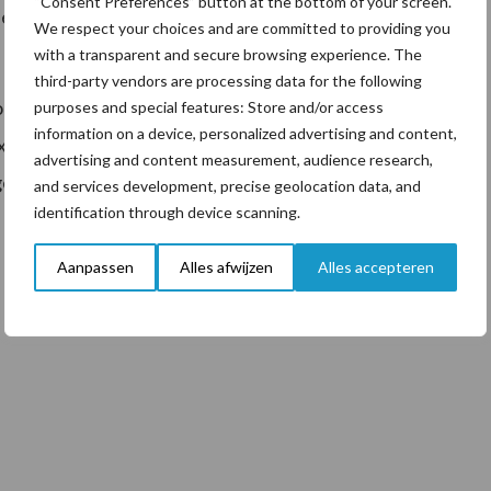
“Consent Preferences” button at the bottom of your screen.
eerbaarheid zijn bij DSV te herkennen aan het Milk
We respect your choices and are committed to providing you
with a transparent and secure browsing experience. The
third-party vendors are processing data for the following
ordt voor een hoger eiwitgehalte dan zijn daar
purposes and special features: Store and/or access
information on a device, personalized advertising and content,
xtra of een gedeelde kunstmest N-gift. Het
advertising and content measurement, audience research,
ehalte maar vaak niet in de 1e snede.
and services development, precise geolocation data, and
identification through device scanning.
Aanpassen
Alles afwijzen
Alles accepteren