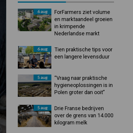
Sidebar
6 aug
ForFarmers ziet volume
en marktaandeel groeien
in krimpende
Nederlandse markt
6 aug
Tien praktische tips voor
een langere levensduur
5 aug
“Vraag naar praktische
hygieneoplossingen is in
Polen groter dan ooit”
5 aug
Drie Franse bedrijven
over de grens van 14.000
kilogram melk