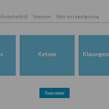
lkveebedrijf
Veevoer
Wet en regelgeving
ss
Ketose
Klauwgez
Toon meer