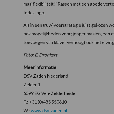
maaiflexibiliteit.’’ Rassen met een goede vert
Index logo.
Als in een (ruw)voerstrategie juist gekozen w
ook mogelijkheden voor; jonger maaien, een e
toevoegen van klaver verhoogt ook het eiwitg
Foto: E. Dronkert
Meer informatie
DSV Zaden Nederland
Zelder 1
6599 EG Ven-Zelderheide
T.: +31 (0)485 550610
W.:
www.dsv-zaden.nl