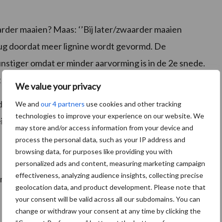
rder maaien? Maas: ‘’Bij later/zwaarder maaien
rug doordat meer lignine wordt gevormd. De
nstiger omdat er minder aarvorming is in de 2e snede.
chter bij elkaar te liggen.
We value your privacy
aalt het eiwitgehalte. Het geproduceerde eiwit
We and
our 4 partners
use cookies and other tracking
technologies to improve your experience on our website. We
itproductie was gelijk bij vroeg, mid- en laat
may store and/or access information from your device and
process the personal data, such as your IP address and
browsing data, for purposes like providing you with
personalized ads and content, measuring marketing campaign
effectiveness, analyzing audience insights, collecting precise
 rassen Engels raaigras kunnen zwaarder
geolocation data, and product development. Please note that
 Door te kiezen voor rassen met een goede
your consent will be valid across all our subdomains. You can
change or withdraw your consent at any time by clicking the
, ook bij een zwaardere snede. Dit noemen we