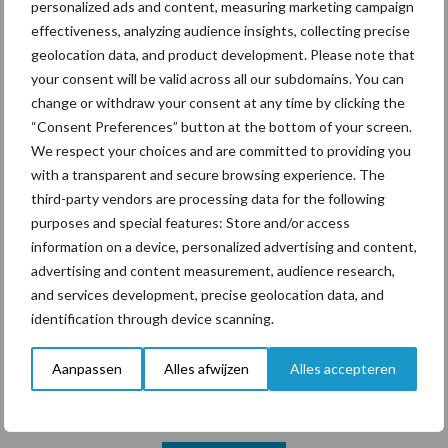
ForFarmers ziet volume en
personalized ads and content, measuring marketing campaign
marktaandeel groeien in
effectiveness, analyzing audience insights, collecting precise
krimpende Nederlandse
geolocation data, and product development. Please note that
markt
your consent will be valid across all our subdomains. You can
change or withdraw your consent at any time by clicking the
“Consent Preferences” button at the bottom of your screen.
We respect your choices and are committed to providing you
Themapagina's
with a transparent and secure browsing experience. The
third-party vendors are processing data for the following
Diergezondheid
Bemesting
Fokkerij
Melkv
purposes and special features: Store and/or access
information on a device, personalized advertising and content,
advertising and content measurement, audience research,
and services development, precise geolocation data, and
identification through device scanning.
Mastitis
Hittestress
Aanpassen
Alles afwijzen
Alles accepteren