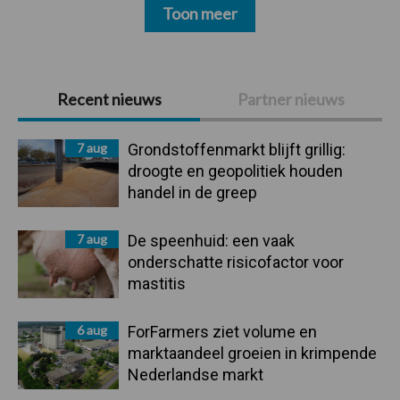
Toon meer
Primaire
Recent nieuws
Partner nieuws
Sidebar
7 aug
Grondstoffenmarkt blijft grillig:
droogte en geopolitiek houden
handel in de greep
7 aug
De speenhuid: een vaak
onderschatte risicofactor voor
mastitis
6 aug
ForFarmers ziet volume en
marktaandeel groeien in krimpende
Nederlandse markt