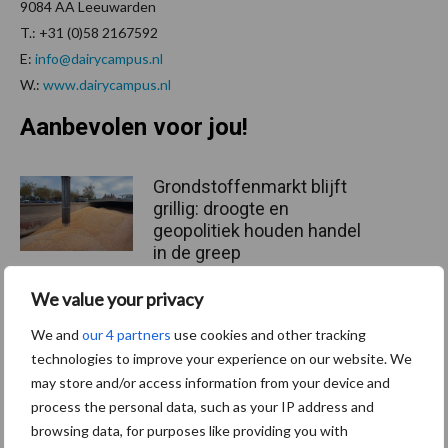
9084 AA Leeuwarden
T.: +31 (0)58 2167592
E:
info@dairycampus.nl
W.:
www.dairycampus.nl
Aanbevolen voor jou!
Grondstoffenmarkt blijft
grillig: droogte en
geopolitiek houden handel
in de greep
We value your privacy
De speenhuid: een vaak
We and
our 4 partners
use cookies and other tracking
onderschatte risicofactor
technologies to improve your experience on our website. We
voor mastitis
may store and/or access information from your device and
process the personal data, such as your IP address and
browsing data, for purposes like providing you with