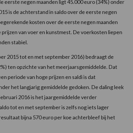
 de eerste negen maanden ligt 45.000 euro (34%) onder
15 is de achterstand in saldo over de eerste negen
toegerekende kosten over de eerste negen maanden
ere prijzen van voer en kunstmest. De voerkosten liepen
anden stabiel.
ber 2015 tot en met september 2016) bedraagt de
32%) ten opzichte van het meerjaarsgemiddelde. Dat
n periode van hoge prijzen en saldi is dat
nder het langjarig gemiddelde gedoken. De daling leek
februari 2016 is het jaargemiddelde verder
o tot en met september is zelfs nog iets lager
resultaat bijna 570 euro per koe achterbleef bij het