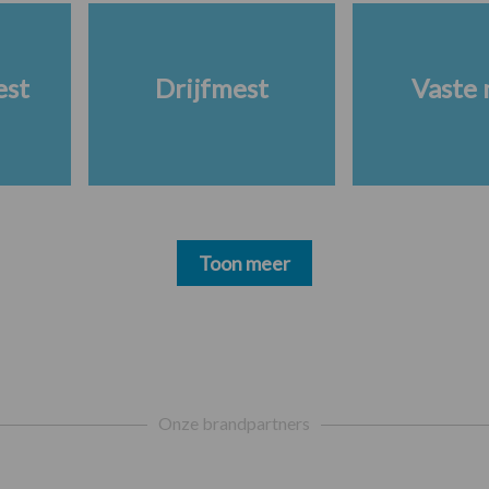
est
Drijfmest
Vaste 
Toon meer
Onze brandpartners