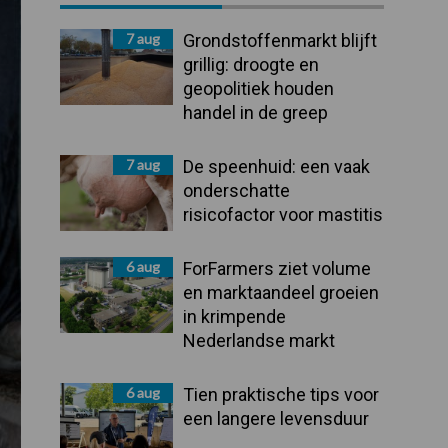
Sidebar
7 aug
Grondstoffenmarkt blijft
grillig: droogte en
geopolitiek houden
handel in de greep
7 aug
De speenhuid: een vaak
onderschatte
risicofactor voor mastitis
6 aug
ForFarmers ziet volume
en marktaandeel groeien
in krimpende
Nederlandse markt
6 aug
Tien praktische tips voor
een langere levensduur