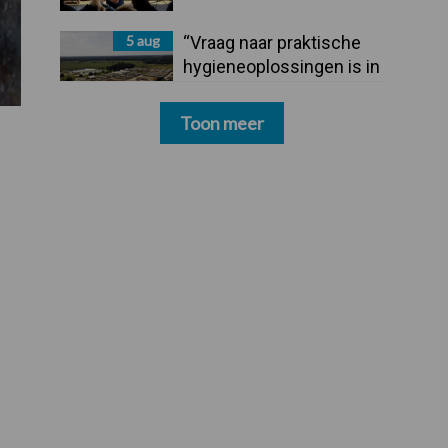
5 aug
“Vraag naar praktische
hygieneoplossingen is in
Polen groter dan ooit”
Toon meer