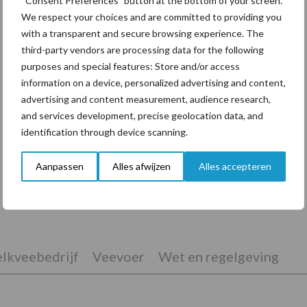
“Consent Preferences” button at the bottom of your screen.
We respect your choices and are committed to providing you
with a transparent and secure browsing experience. The
third-party vendors are processing data for the following
purposes and special features: Store and/or access
information on a device, personalized advertising and content,
advertising and content measurement, audience research,
and services development, precise geolocation data, and
identification through device scanning.
De speenhuid: een vaak onderschatte
risicofactor voor mastitis
Aanpassen
Alles afwijzen
Alles accepteren
lkveebedrijf
Veevoer
Wet en regelgeving