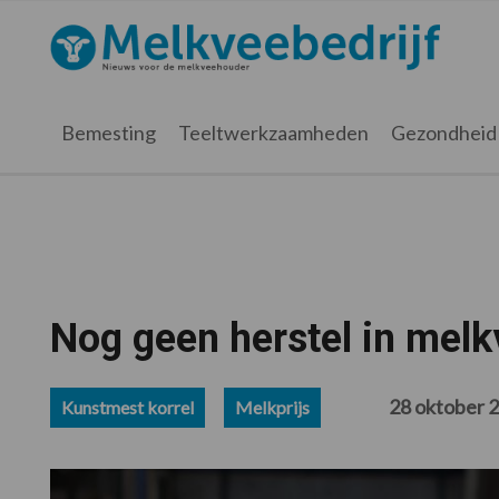
Spring
Door
Spring
Spring
naar
naar
naar
naar
Melkveebedrijf.nl
de
de
de
de
hoofdnavigatie
hoofd
eerste
voettekst
inhoud
sidebar
Bemesting
Teeltwerkzaamheden
Gezondheid
Nog geen herstel in melk
28 oktober 
Kunstmest korrel
Melkprijs