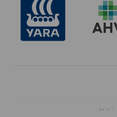
3 + 7 =
*