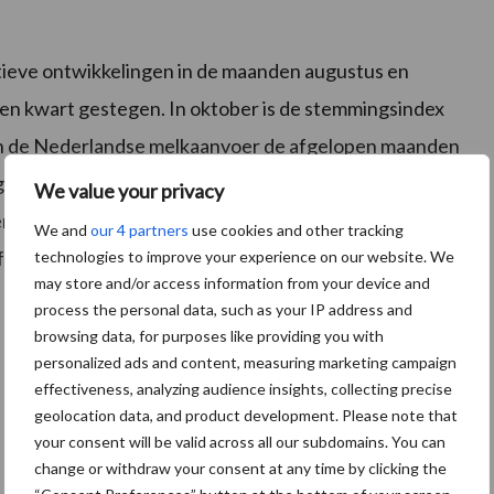
itieve ontwikkelingen in de maanden augustus en
en kwart gestegen. In oktober is de stemmingsindex
 van de Nederlandse melkaanvoer de afgelopen maanden
jaar vlakt af: van 22% in februari naar 4% in
We value your privacy
n met juli 2016 2,5% hoger dan een jaar eerder. Ook
We and
our 4 partners
use cookies and other tracking
lfs negatief. In juli 2016 was de melkaanvoer in de EU
technologies to improve your experience on our website. We
may store and/or access information from your device and
process the personal data, such as your IP address and
browsing data, for purposes like providing you with
personalized ads and content, measuring marketing campaign
effectiveness, analyzing audience insights, collecting precise
geolocation data, and product development. Please note that
your consent will be valid across all our subdomains. You can
change or withdraw your consent at any time by clicking the