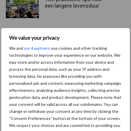
een langere levensduur
We value your privacy
“Vraag naar praktische
hygieneoplossingen is in
We and
our 4 partners
use cookies and other tracking
Polen groter dan ooit”
technologies to improve your experience on our website. We
may store and/or access information from your device and
process the personal data, such as your IP address and
browsing data, for purposes like providing you with
Themapagina's
personalized ads and content, measuring marketing campaign
effectiveness, analyzing audience insights, collecting precise
geolocation data, and product development. Please note that
Diergezondheid
Bemesting
Fokkerij
Melkv
your consent will be valid across all our subdomains. You can
change or withdraw your consent at any time by clicking the
“Consent Preferences” button at the bottom of your screen.
We respect your choices and are committed to providing you