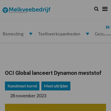
Spring
Door
Spring
Spring
naar
naar
naar
naar
Zoeken...
Zoek
Melkveebedrijf.nl
de
de
de
de
hoofdnavigatie
hoofd
eerste
voettekst
inhoud
sidebar
Bemesting
Teeltwerkzaamheden
Gezond
OCI Global lanceert Dynamon meststof
Kunstmest korrel
Mest uitrijden
28 november 2023