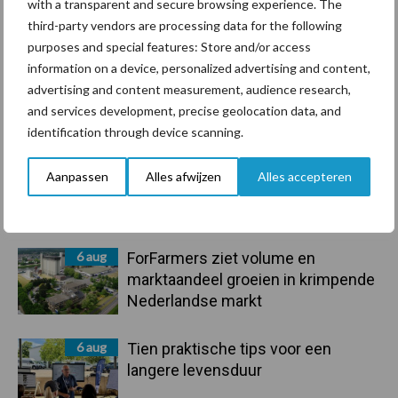
with a transparent and secure browsing experience. The
Compost
Dierlijke mest
third-party vendors are processing data for the following
purposes and special features: Store and/or access
information on a device, personalized advertising and content,
advertising and content measurement, audience research,
and services development, precise geolocation data, and
Toon meer
identification through device scanning.
Aanpassen
Alles afwijzen
Alles accepteren
Primaire
Recent nieuws
Partner nieuws
Sidebar
6 aug
ForFarmers ziet volume en
marktaandeel groeien in krimpende
Nederlandse markt
6 aug
Tien praktische tips voor een
langere levensduur