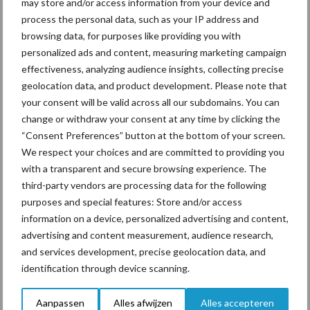
In 4 eenvoudige stappen de
may store and/or access information from your device and
grasgroei volgen op je
process the personal data, such as your IP address and
telefoon
browsing data, for purposes like providing you with
personalized ads and content, measuring marketing campaign
effectiveness, analyzing audience insights, collecting precise
Van onze partner Yara
geolocation data, and product development. Please note that
Hoge prijzen en droogte:
your consent will be valid across all our subdomains. You can
hoe kan zwavel helpen bij
change or withdraw your consent at any time by clicking the
de bemesting?
“Consent Preferences” button at the bottom of your screen.
We respect your choices and are committed to providing you
with a transparent and secure browsing experience. The
third-party vendors are processing data for the following
Themapagina's
purposes and special features: Store and/or access
information on a device, personalized advertising and content,
Diergezondheid
Bemesting
Fokkerij
Melkv
advertising and content measurement, audience research,
and services development, precise geolocation data, and
identification through device scanning.
Aanpassen
Alles afwijzen
Alles accepteren