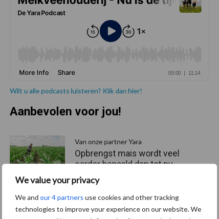
Wilt u alle podcasts luisteren? Klik dan hier!
Aanbevolen voor jou!
P
S
Van onze partner Yara
Opbrengst mais wordt veel
eerder bepaald dan tot nu
toe gedacht
We value your privacy
We and
our 4 partners
use cookies and other tracking
technologies to improve your experience on our website. We
Van onze partner Yara