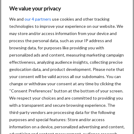
We value your privacy
We and
our 4 partners
use cookies and other tracking
Themapagina's
technologies to improve your experience on our website. We
may store and/or access information from your device and
Diergezondheid
Bemesting
Fokkerij
Melkv
process the personal data, such as your IP address and
browsing data, for purposes like providing you with
personalized ads and content, measuring marketing campaign
effectiveness, analyzing audience insights, collecting precise
geolocation data, and product development. Please note that
Compost
Dierlijke mest
your consent will be valid across all our subdomains. You can
change or withdraw your consent at any time by clicking the
“Consent Preferences” button at the bottom of your screen.
We respect your choices and are committed to providing you
with a transparent and secure browsing experience. The
Toon meer
third-party vendors are processing data for the following
purposes and special features: Store and/or access
information on a device, personalized advertising and content,
advertising and content measurement, audience research,