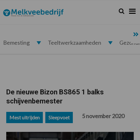
Spring
Door
Spring
Spring
naar
naar
naar
naar
Zoeken...
Zoek
Melkveebedrijf.nl
de
de
de
de
hoofdnavigatie
hoofd
eerste
voettekst
inhoud
sidebar
Bemesting
Teeltwerkzaamheden
Gezond
De nieuwe Bizon BS865 1 balks
schijvenbemester
5 november 2020
Mest uitrijden
Sleepvoet