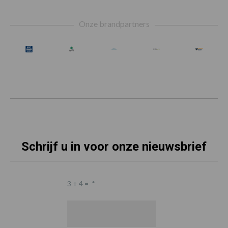
Footer
Onze brandpartners
Schrijf u in voor onze nieuwsbrief
3 + 4 =
*