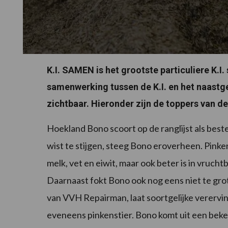
K.I. SAMEN is het grootste particuliere K.I
samenwerking tussen de K.I. en het naastge
zichtbaar. Hieronder zijn de toppers van 
Hoekland Bono scoort op de ranglijst als bes
wist te stijgen, steeg Bono eroverheen. Pinke
melk, vet en eiwit, maar ook beter is in vruch
Daarnaast fokt Bono ook nog eens niet te grot
van VVH Repairman, laat soortgelijke verervi
eveneens pinkenstier. Bono komt uit een beke