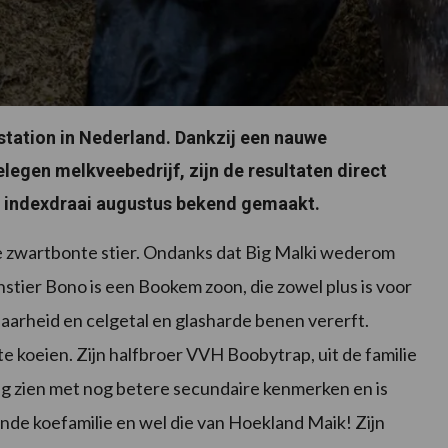
. station in Nederland. Dankzij een nauwe
legen melkveebedrijf, zijn de resultaten direct
de indexdraai augustus bekend gemaakt.
te zwartbonte stier. Ondanks dat Big Malki wederom
nstier Bono is een Bookem zoon, die zowel plus is voor
tbaarheid en celgetal en glasharde benen vererft.
e koeien. Zijn halfbroer VVH Boobytrap, uit de familie
ng zien met nog betere secundaire kenmerken en is
nde koefamilie en wel die van Hoekland Maik! Zijn