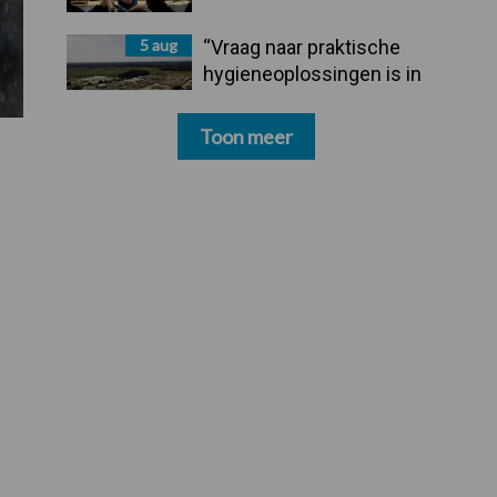
5 aug
“Vraag naar praktische
hygieneoplossingen is in
Polen groter dan ooit”
Toon meer