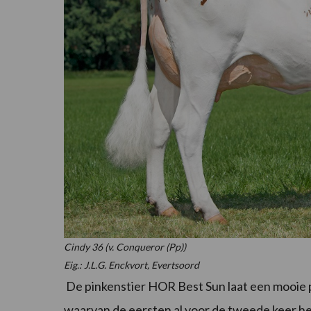
Cindy 36 (v. Conqueror (Pp))
Eig.: J.L.G. Enckvort, Evertsoord
De pinkenstier HOR Best Sun laat een mooie pr
waarvan de eersten al voor de tweede keer heb