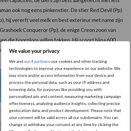
n veel capaciteit, de uiers zijn best aangehecht met iets
aman ook nog eens pinkenstier. De stier Red Devil (Pp)
), hij vererft veel melk en best exterieur met name zijn
an Grashoek Conqueror (Pp), de enige Creon zoon van
 die hoornloos willen fokken. Hij scoort bijna 600
de praktijk laten zien dat zijn exterieur mogelijk verder
We value your privacy
We and
our 4 partners
use cookies and other tracking
technologies to improve your experience on our website. We
may store and/or access information from your device and
process the personal data, such as your IP address and
browsing data, for purposes like providing you with
personalized ads and content, measuring marketing campaign
effectiveness, analyzing audience insights, collecting precise
geolocation data, and product development. Please note that
your consent will be valid across all our subdomains. You can
change or withdraw your consent at any time by clicking the