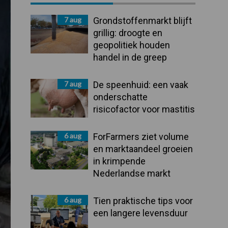
Sidebar
7 aug
Grondstoffenmarkt blijft
grillig: droogte en
geopolitiek houden
handel in de greep
7 aug
De speenhuid: een vaak
onderschatte
risicofactor voor mastitis
6 aug
ForFarmers ziet volume
en marktaandeel groeien
in krimpende
Nederlandse markt
6 aug
Tien praktische tips voor
een langere levensduur