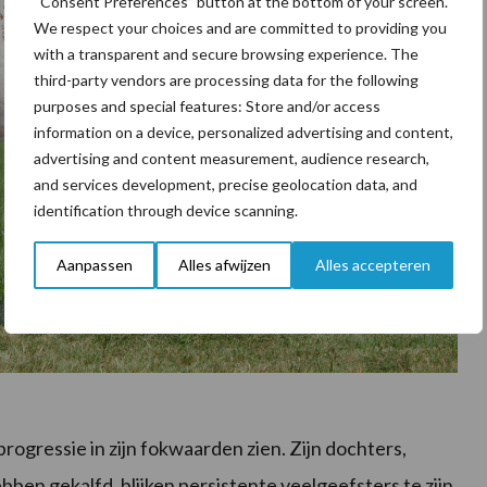
“Consent Preferences” button at the bottom of your screen.
We respect your choices and are committed to providing you
with a transparent and secure browsing experience. The
third-party vendors are processing data for the following
purposes and special features: Store and/or access
information on a device, personalized advertising and content,
advertising and content measurement, audience research,
and services development, precise geolocation data, and
identification through device scanning.
Aanpassen
Alles afwijzen
Alles accepteren
ogressie in zijn fokwaarden zien. Zijn dochters,
ben gekalfd, blijken persistente veelgeefsters te zijn.