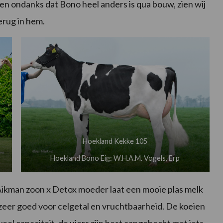
n ondanks dat Bono heel anders is qua bouw, zien wij
erug in hem.
Hoekland Kekke 105
Hoekland Bono Eig: W.H.A.M. Vogels, Erp
ikman zoon x Detox moeder laat een mooie plas melk
j zeer goed voor celgetal en vruchtbaarheid. De koeien