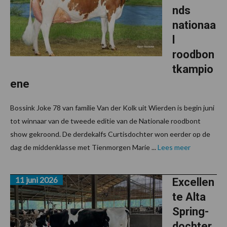
nds
nationaa
l
roodbon
tkampio
ene
Bossink Joke 78 van familie Van der Kolk uit Wierden is begin juni
tot winnaar van de tweede editie van de Nationale roodbont
show gekroond. De derdekalfs Curtisdochter won eerder op de
dag de middenklasse met Tienmorgen Marie ...
Lees meer
11 juni 2026
Excellen
te Alta
Spring-
dochter