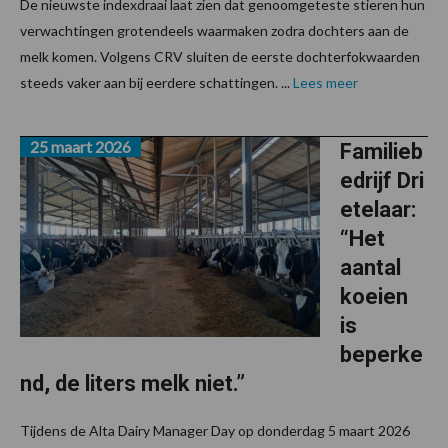
De nieuwste indexdraai laat zien dat genoomgeteste stieren hun
verwachtingen grotendeels waarmaken zodra dochters aan de
melk komen. Volgens CRV sluiten de eerste dochterfokwaarden
steeds vaker aan bij eerdere schattingen. ...
Lees meer
25 maart 2026
Familieb
edrijf Dri
etelaar:
“Het
aantal
koeien
is
beperke
nd, de liters melk niet.”
Tijdens de Alta Dairy Manager Day op donderdag 5 maart 2026