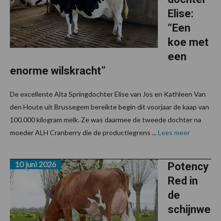
Elise:
“Een
koe met
een
enorme wilskracht”
De excellente Alta Springdochter Elise van Jos en Kathleen Van
den Houte uit Brussegem bereikte begin dit voorjaar de kaap van
100.000 kilogram melk. Ze was daarmee de tweede dochter na
moeder ALH Cranberry die de productiegrens ...
Lees meer
10 juni 2026
Potency
Red in
de
schijnwe