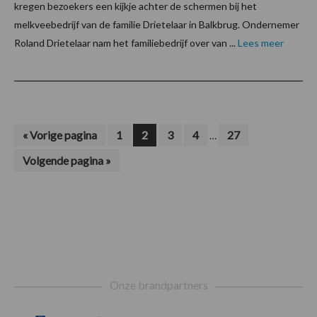
kregen bezoekers een kijkje achter de schermen bij het
melkveebedrijf van de familie Drietelaar in Balkbrug. Ondernemer
Roland Drietelaar nam het familiebedrijf over van ...
Lees meer
Interim
Ga
Pagina
Pagina
Pagina
Pagina
Pagina
«
Vorige pagina
1
2
3
4
27
…
naar
pagina's
Ga
Volgende pagina »
zijn
naar
weggelaten
Footer
Onze brandpartners