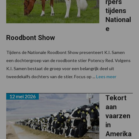
rpers
tijdens
National
e
Roodbont Show
Tijdens de Nationale Roodbont Show presenteert K.I. Samen
een dochtergroep van de roodbonte stier Potency Red. Volgens
K.I. Samen bestaat de groep voor een belangrijk deel uit
tweedekalfs dochters van de stier. Focus op ...
Lees meer
12 mei 2026
Tekort
aan
vaarzen
in
Amerika