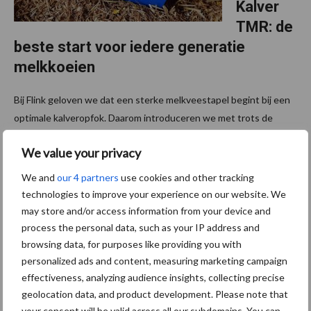
Kalver
TMR: de
beste start voor iedere generatie
melkkoeien
Bij Flink geloven we dat een sterke melkveestapel begint bij een
optimale kalveropfok. Daarom introduceren we met trots de
vernieuwde Flink Kalver TMR: een doordacht geoptimaliseerd
We value your privacy
totaalvoer dat volledig is afgestemd op het ...
Lees meer
We and
our 4 partners
use cookies and other tracking
technologies to improve your experience on our website. We
23 april 2026
Fokwaar
may store and/or access information from your device and
deschat
process the personal data, such as your IP address and
ting
browsing data, for purposes like providing you with
Fleckvie
personalized ads and content, measuring marketing campaign
effectiveness, analyzing audience insights, collecting precise
h april
geolocation data, and product development. Please note that
2026:
your consent will be valid across all our subdomains. You can