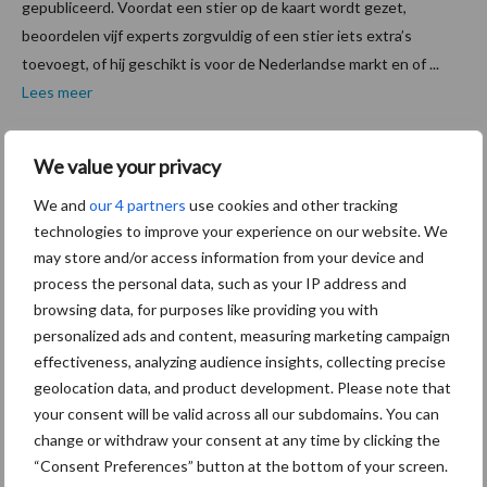
gepubliceerd. Voordat een stier op de kaart wordt gezet,
beoordelen vijf experts zorgvuldig of een stier iets extra’s
toevoegt, of hij geschikt is voor de Nederlandse markt en of ...
Lees meer
6 december 2024
Van onze
We value your privacy
partner AI
Total
We and
our 4 partners
use cookies and other tracking
DG
technologies to improve your experience on our website. We
may store and/or access information from your device and
ROMAN
process the personal data, such as your IP address and
O P RED
browsing data, for purposes like providing you with
nieuwko
personalized ads and content, measuring marketing campaign
mer in
effectiveness, analyzing audience insights, collecting precise
de
geolocation data, and product development. Please note that
your consent will be valid across all our subdomains. You can
indexdraai met hoog vet- en eiwitgehalte
change or withdraw your consent at any time by clicking the
“Consent Preferences” button at the bottom of your screen.
Op 4 december vond weer de indexdraai plaats. De stieren van AI