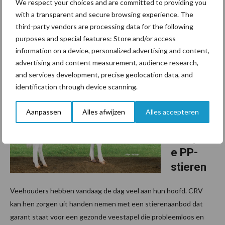
We respect your choices and are committed to providing you
Total bevestigden wederom hun kwaliteiten! Daarnaast heten
with a transparent and secure browsing experience. The
we diverse nieuwe stieren welkom waaronder de opvallende
third-party vendors are processing data for the following
ROMANO P RED, een absolute must voor liefhebbers ...
purposes and special features: Store and/or access
Lees meer
information on a device, personalized advertising and content,
advertising and content measurement, audience research,
and services development, precise geolocation data, and
5 december 2024
CRV
identification through device scanning.
indexdra
ai: ruim
Aanpassen
Alles afwijzen
Alles accepteren
aanbod
complet
e PP-
stieren
Veehouders hebben vandaag de dag veel aan hun hoofd. CRV
kan hen zorgen uit handen nemen met een stierenaanbod dat
garant staat voor een gezonde veestapel die probleemloos en