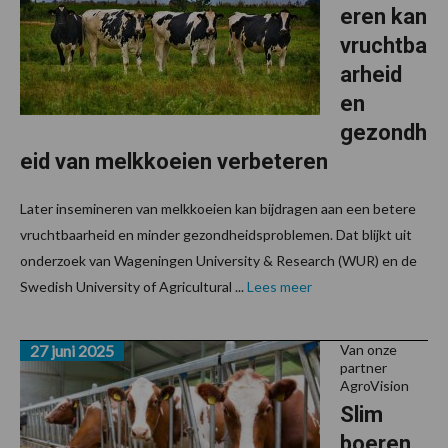
eren kan
vruchtba
arheid
en
gezondh
eid van melkkoeien verbeteren
Later insemineren van melkkoeien kan bijdragen aan een betere
vruchtbaarheid en minder gezondheidsproblemen. Dat blijkt uit
onderzoek van Wageningen University & Research (WUR) en de
Swedish University of Agricultural ...
Lees meer
27 juni 2025
Van onze
partner
AgroVision
Slim
boeren