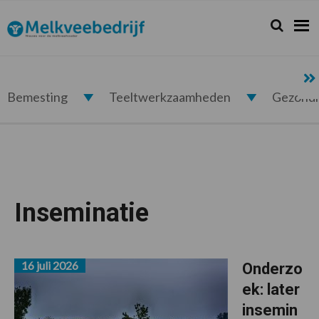
Spring
Door
Spring
naar
naar
naar
Zoeken...
Zoek
Melkveebedrijf.nl
de
de
de
hoofdnavigatie
hoofd
voettekst
inhoud
Bemesting
Teeltwerkzaamheden
Gezond
Inseminatie
16 juli 2026
Onderzo
ek: later
insemin