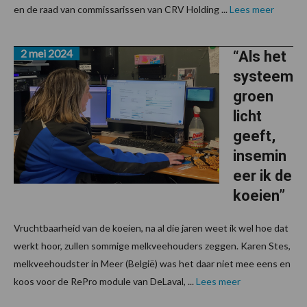
en de raad van commissarissen van CRV Holding ...
Lees meer
2 mei 2024
“Als het
systeem
groen
licht
geeft,
insemin
eer ik de
koeien”
Vruchtbaarheid van de koeien, na al die jaren weet ik wel hoe dat
werkt hoor, zullen sommige melkveehouders zeggen. Karen Stes,
melkveehoudster in Meer (België) was het daar niet mee eens en
koos voor de RePro module van DeLaval, ...
Lees meer