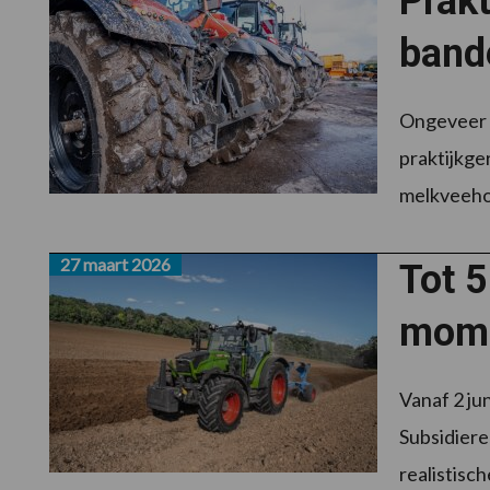
Prakt
band
Ongeveer v
praktijkg
melkveehou
27 maart 2026
Tot 5
mome
Vanaf 2 ju
Subsidiere
realistische