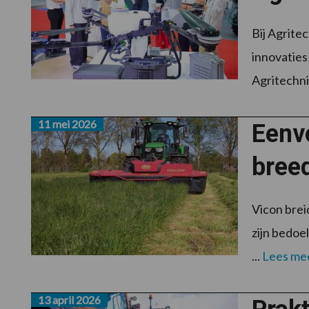
Bij Agrite
innovaties
Agritechnic
11 mei 2026
Eenv
bree
Vicon bre
zijn bedoe
...
Lees me
13 april 2026