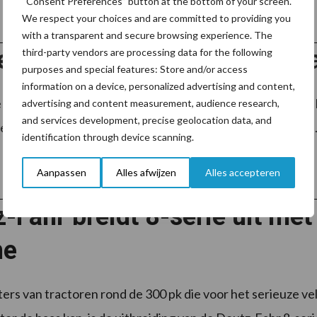
“Consent Preferences” button at the bottom of your screen.
We respect your choices and are committed to providing you
with a transparent and secure browsing experience. The
gelijke jubileum editie: Cl
third-party vendors are processing data for the following
purposes and special features: Store and/or access
information on a device, personalized advertising and content,
Claas Axion 830 van Loonbedrijf Hut uit Zeewolde is een 
advertising and content measurement, audience research,
and services development, precise geolocation data, and
 vervangen voor donkergrijs met een vleugje groen en rood. 
identification through device scanning.
Aanpassen
Alles afwijzen
Alles accepteren
-Fahr breidt 8-serie uit me
ne
ters van tractoren rond de 300 pk die voor het serieuze ve