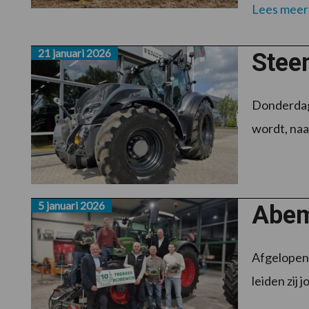
Lees meer
21 januari 2026
Stee
Donderdag
wordt, naas
5 januari 2026
Abeme
Afgelopen j
leiden zij 