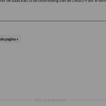
ter de baas kan, is de uitbreiding van de Deutz-Fahr 8-seri
de pagina »
Onze brandpartners