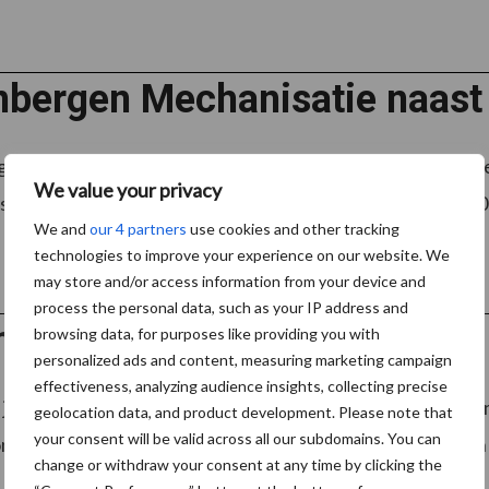
nbergen Mechanisatie naast 
 29 januari 2026 organiseert Steenbergen Mechanisatie 
We value your privacy
t Fendt, ook officieel Valtra-dealer. Tussen 13:00 en 22:00 
We and
our 4 partners
use cookies and other tracking
technologies to improve your experience on our website. We
may store and/or access information from your device and
process the personal data, such as your IP address and
c viert tien jaar T-rijbewijs
browsing data, for purposes like providing you with
personalized ads and content, measuring marketing campaign
effectiveness, analyzing audience insights, collecting precise
uli bestond het T-rijbewijs tien jaar. Voor Abemec betekent 
geolocation data, and product development. Please note that
your consent will be valid across all our subdomains. You can
jongeren op voor het behalen van hun trekker rijbewijs. Van
change or withdraw your consent at any time by clicking the