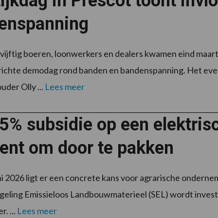
ijkdag in Prescot toont inv
enspanning
ijftig boeren, loonwerkers en dealers kwamen eind maart 
erichte demodag rond banden en bandenspanning. Het ev
der Olly ...
Lees meer
5% subsidie op een elektrisch
nt om door te pakken
ni 2026 ligt er een concrete kans voor agrarische onderne
geling Emissieloos Landbouwmaterieel (SEL) wordt investe
r. ...
Lees meer