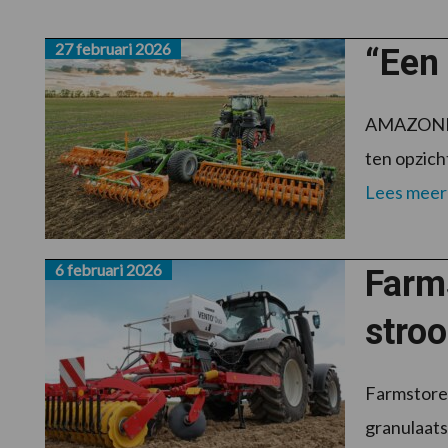
27 februari 2026
“Een
AMAZONE he
ten opzicht
Lees meer
6 februari 2026
Farm
stroo
Farmstore 
granulaats