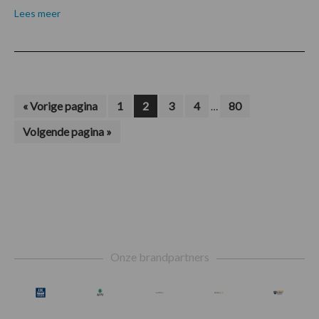
Lees meer
Interim
Ga
Pagina
Pagina
Pagina
Pagina
Pagina
«
Vorige pagina
1
2
3
4
80
…
naar
pagina's
Ga
Volgende pagina »
zijn
naar
weggelaten
Footer
Onze brandpartners