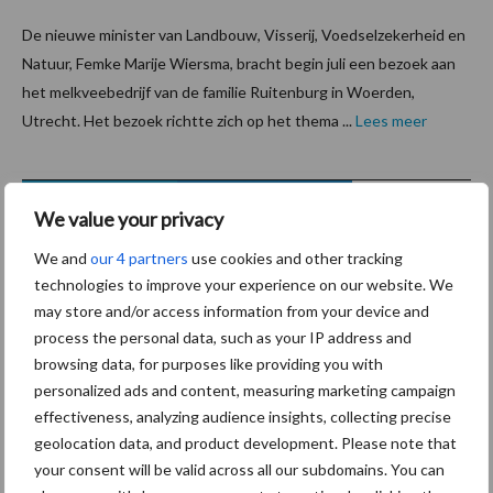
De nieuwe minister van Landbouw, Visserij, Voedselzekerheid en
Natuur, Femke Marije Wiersma, bracht begin juli een bezoek aan
het melkveebedrijf van de familie Ruitenburg in Woerden,
Utrecht. Het bezoek richtte zich op het thema ...
Lees meer
13 augustus 2024
Ctgb
We value your privacy
past
werkwijz
We and
our 4 partners
use cookies and other tracking
technologies to improve your experience on our website. We
e
may store and/or access information from your device and
gewasb
process the personal data, such as your IP address and
escher
browsing data, for purposes like providing you with
ming
personalized ads and content, measuring marketing campaign
aan na
effectiveness, analyzing audience insights, collecting precise
geolocation data, and product development. Please note that
uitspraak Europees Hof
your consent will be valid across all our subdomains. You can