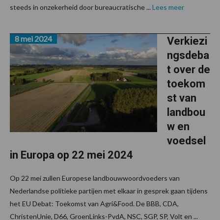
steeds in onzekerheid door bureaucratische ...
Lees meer
8 mei 2024
Verkiezi
ngsdeba
t over de
toekom
st van
landbou
w en
voedsel
in Europa op 22 mei 2024
Op 22 mei zullen Europese landbouwwoordvoeders van
Nederlandse politieke partijen met elkaar in gesprek gaan tijdens
het EU Debat: Toekomst van Agri&Food. De BBB, CDA,
ChristenUnie, D66, GroenLinks-PvdA, NSC, SGP, SP, Volt en ...