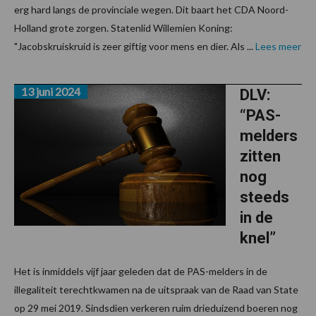
erg hard langs de provinciale wegen. Dit baart het CDA Noord-
Holland grote zorgen. Statenlid Willemien Koning:
"Jacobskruiskruid is zeer giftig voor mens en dier. Als ...
Lees meer
13 juni 2024
DLV:
“PAS-
melders
zitten
nog
steeds
in de
knel”
Het is inmiddels vijf jaar geleden dat de PAS-melders in de
illegaliteit terechtkwamen na de uitspraak van de Raad van State
op 29 mei 2019. Sindsdien verkeren ruim drieduizend boeren nog