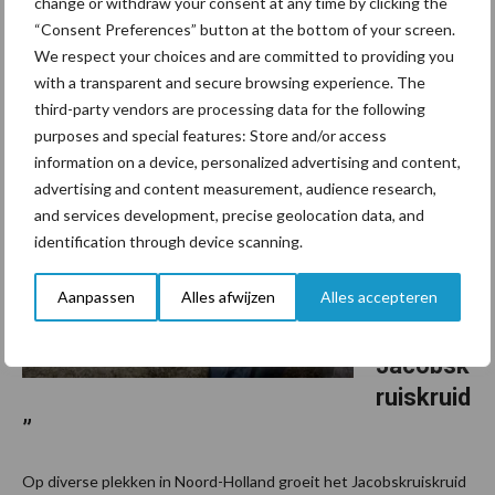
change or withdraw your consent at any time by clicking the
Het College voor de Toelating van Gewasbeschermingsmiddelen
“Consent Preferences” button at the bottom of your screen.
en Biociden (Ctgb) heeft zijn werkwijze aangepast. Dit naar
We respect your choices and are committed to providing you
aanleiding van twee recente uitspraken van het Europees Hof
with a transparent and secure browsing experience. The
van Justitie (EHvJ). Deze uitspraken gaan over de ...
Lees meer
third-party vendors are processing data for the following
purposes and special features: Store and/or access
information on a device, personalized advertising and content,
11 juli 2024
CDA:
advertising and content measurement, audience research,
“Snel
and services development, precise geolocation data, and
actie
identification through device scanning.
voor
Aanpassen
Alles afwijzen
Alles accepteren
bestrijdi
ng
Jacobsk
ruiskruid
”
Op diverse plekken in Noord-Holland groeit het Jacobskruiskruid