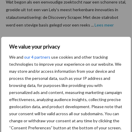
Wat begon als een eenvoudige zoektocht naar een schonere stal,
groeide uit tot een van Lely’s meest herkenbare innovaties in
stalautomatisering: de Discovery Scraper. Met deze stalrobot
werd een stevige basis gelegd voor een reeks ...
Lees meer
20 november 2025
Stalemis
We value your privacy
sies met
We and
our 4 partners
use cookies and other tracking
16
technologies to improve your experience on our website. We
procent
may store and/or access information from your device and
process the personal data, such as your IP address and
ondersc
browsing data, for purposes like providing you with
hat door
personalized ads and content, measuring marketing campaign
huidig
effectiveness, analyzing audience insights, collecting precise
CO2-
geolocation data, and product development. Please note that
rekenmodel
your consent will be valid across all our subdomains. You can
change or withdraw your consent at any time by clicking the
Veelgebruikt rekenmodel CIGR onderschat de CO2-productie
“Consent Preferences” button at the bottom of your screen.