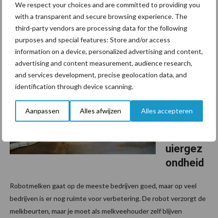
We respect your choices and are committed to providing you
van melkkoeien met gemiddeld 16 procent. Dat blijkt uit
with a transparent and secure browsing experience. The
onderzoek van Wageningen University & Research (WUR) waarin
third-party vendors are processing data for the following
het model werd gevalideerd (gecontroleerd). Deze ...
Lees meer
purposes and special features: Store and/or access
information on a device, personalized advertising and content,
11 november 2025
Samen
advertising and content measurement, audience research,
and services development, precise geolocation data, and
de
identification through device scanning.
diepte in
over
Aanpassen
Alles afwijzen
Alles accepteren
robotme
lken en
uiergez
ondheid
Robotmelken gaat op de meeste bedrijven goed, maar op veel
bedrijven is er nog ruimte voor verbetering. De robot verzorgt de
melkbeurten, maar je moet als melkveehouder zelf blijven